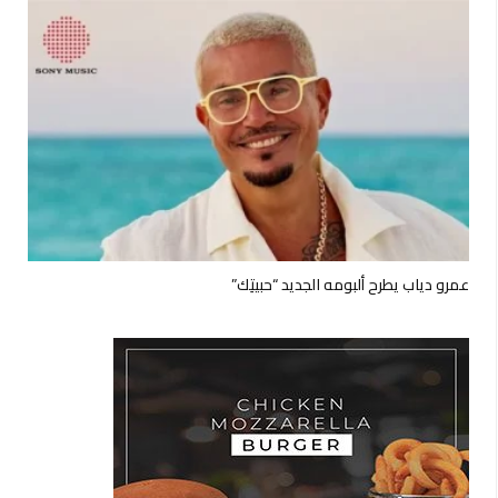
عمرو دياب يطرح ألبومه الجديد “حبيتِك”