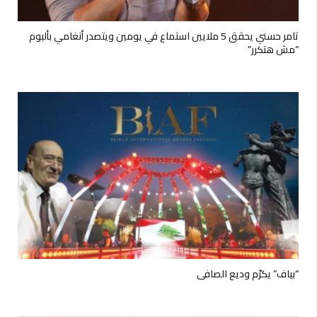
تامر حسني يحقق 5 ملايين استماع في يومين ويتصدر أنغامي بألبوم
“مش هتكرر”
“بياف” يكرّم وديع الصافي