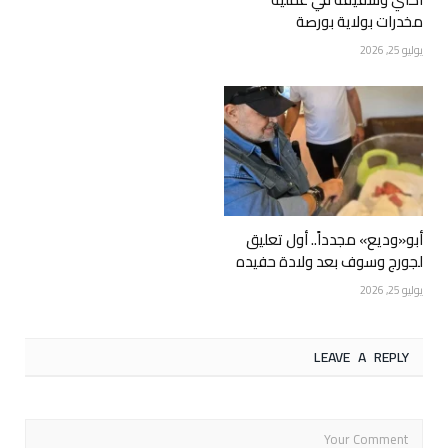
مخدرات بولاية بورصة
يوليو 25, 2026
أبو«وديع» مجدداً.. أول تعليق
لجورج وسوف بعد ولادة حفيده
يوليو 25, 2026
LEAVE A REPLY