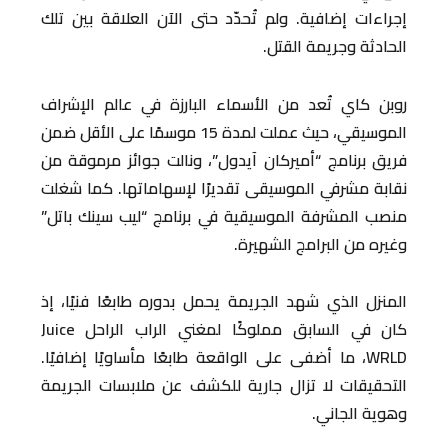
إجراءات إضافية. ولم تُحدّد حتى الآن العلاقة بين تلك
الحادثة وجريمة القتل.
روبن كاي تُعد من الأسماء البارزة في عالم الإشراف
الموسيقي، حيث عملت لمدة 15 موسمًا على الأقل ضمن
فريق برنامج “أميركان آيدول”، ونالت جوائز مرموقة من
نقابة مشرفي الموسيقى تقديرًا لإسهاماتها. كما شغلت
منصب المشرفة الموسيقية في برنامج “ليب سينك باتل”
وغيره من البرامج الشهيرة.
المنزل الذي شهد الجريمة يحمل بدوره طابعًا فنيًا، إذ
كان في السابق مملوكًا لمغني الراب الراحل Juice
WRLD، ما أضفى على الواقعة طابعًا مأساويًا إضافيًا.
التحقيقات لا تزال جارية للكشف عن ملابسات الجريمة
وهوية الجاني.