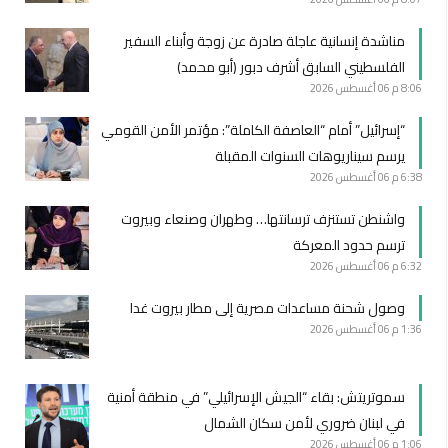
مناشدة إنسانية عاجلة صادرة عن زوجة وأبناء السفير
الفلسطيني السابق أشرف دبور (أبو محمد)
8:06 م
06 أغسطس 2026
“إسرائيل” أمام “العاصفة الكاملة”: مؤتمر الأمن القومي
يرسم سيناريوهات السنوات المقبلة
6:38 م
06 أغسطس 2026
واشنطن تستنزف ترسانتها… وطهران وصنعاء وبيروت
ترسم حدود المعركة
6:32 م
06 أغسطس 2026
وصول شحنة مساعدات مصرية إلى مطار بيروت غدا
1:36 م
06 أغسطس 2026
سموتريتش: بقاء “الجيش الإسرائيلي” في منطقة أمنية
في لبنان ضروري لأمن سكان الشمال
1:06 م
06 أغسطس 2026