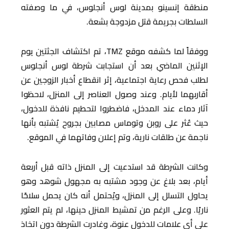
منطقة إنسينو بمدينة لوس أنجلوس، في ما وصفته
السلطات بجريمة قتل مزدوجة بشعة.
ووفقاً لما كشفه موقع TMZ، تم اكتشاف الجثتين يوم
الإثنين الماضي بعد أن استجابت شرطة لوس أنجلوس
لطلب فحص رعاية اجتماعية، إثر انقطاع أخبار الزوجين عن
أقاربهما لأيام. وعند وصول العناصر إلى المنزل، لاحظوا
آثار دماء عند المدخل، فاضطروا لتحطيم نافذة للدخول،
حيث عُثر على روبن وتوماس مصابين بجروح يُشتبه بأنها
ناجمة عن طلقات نارية، وتم إعلان وفاتهما في الموقع.
وكانت الشرطة قد استدعيت إلى المنزل ذاته قبل أربعة
أيام، بعد بلاغ عن وجود مشتبه به مجهول شوهد وهو
يحاول التسلل إلى المنزل، ويُحتمل أنه كان يحمل سلاحًا
ناريًا. وعلى الرغم من تمشيط المنزل حينها، لم يتم العثور
على أي علامات للدخول عنوة، وغادرت الشرطة دون اتخاذ