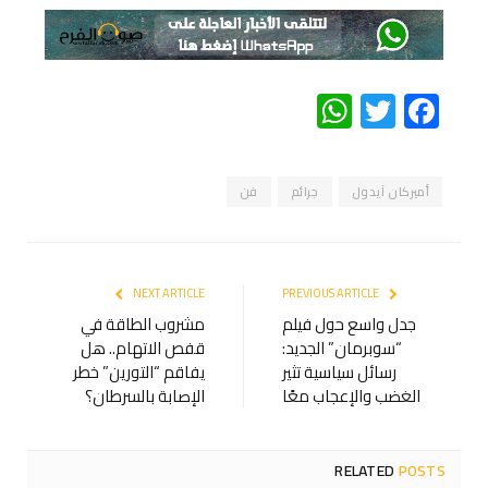
WhatsApp
Twitter
Facebook
أميركان آيدول
جرائم
فن
NEXT ARTICLE
PREVIOUS ARTICLE
جدل واسع حول فيلم
مشروب الطاقة في
“سوبرمان” الجديد:
قفص الاتهام.. هل
رسائل سياسية تثير
يفاقم “التورين” خطر
الغضب والإعجاب معًا
الإصابة بالسرطان؟
RELATED
POSTS