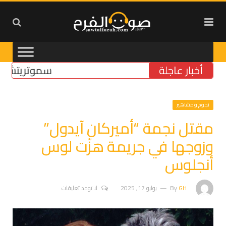
أخبار عاجلة
سموتريتش: بقاء “
نجوم ومشاهير
مقتل نجمة “أميركان آيدول”
وزوجها في جريمة هزّت لوس
أنجلوس
GH
By
يوليو 17, 2025
لا توجد تعليقات