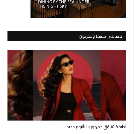
مشاهير.. سينما وتلفزيون
لطيفة تشوّق جمهورها بألبوم جديد