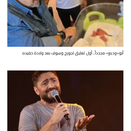
أبو«وديع» مجدداً.. أول تعليق لجورج وسوف بعد ولادة حفيده