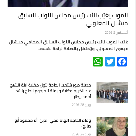
الموت يغيّب نائب رئيس مجلس النواب السابق
ميشال المعلولي
أغسطس 5, 2026
غيّب الموت نائب رئيس مجلس النواب السابق المحامي ميشال
عيسى المعلولي، ويُحتفل بالصلاة لراحة نفسه…
WhatsApp
Twitter
Facebook
مدينة صور شيّعت الحاجة بتول مغنية ابنة الشيخ
عبد الكريم مغنية وأرملة المرحوم الحاج راشد
أحمد بيطار
يوليو 28, 2026
وفاة الحاجة الهام محي الدين (أم محمود أبو
صالح)
يوليو 24, 2026