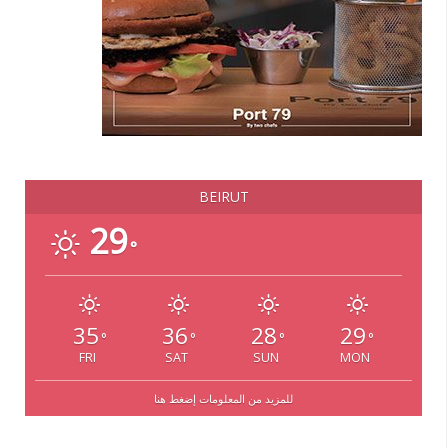
BEIRUT
29
°
35
36
28
29
°
°
°
°
FRI
SAT
SUN
MON
للمزيد من المعلومات إضغط هنا