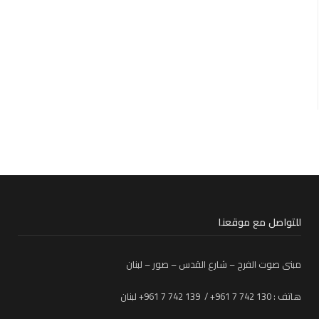
للتواصل مع موقعنا
مبنى صوت الفرح – شارع القدس – صور – لبنان
هاتف : 130 742 7 961+ / 139 742 7 961+ لبنان