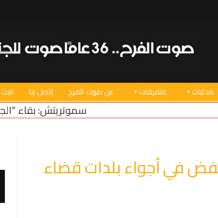
محليات
متفرقات
عن صوت الفرح
إتصل بنا
البث 
سموتريتش: بقاء “الجيش الإسرائيلي” في منط
فض في أجواء بلدات قضاء