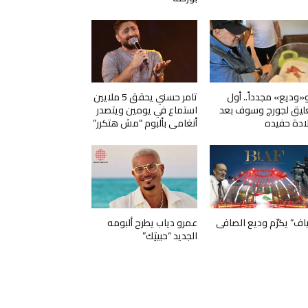
و«وديع» مجدداً.. أول
تامر حسني يحقق 5 ملايين
ليق لجورج وسوف بعد
استماع في يومين ويتصدر
ادة حفيده
أنغامي بألبوم “مش هتكرر”
ياف” يكرّم وديع الصافي
عمرو دياب يطرح ألبومه
الجديد “حبيتِك”