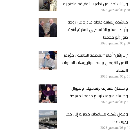
وبيانات تحذر من تداعيات توقيفه واحتجازه
8 م
06 أغسطس 2026
مناشدة إنسانية عاجلة صادرة عن زوجة
وأبناء السفير الفلسطيني السابق أشرف
دبور (أبو محمد)
8 م
06 أغسطس 2026
“إسرائيل” أمام “العاصفة الكاملة”: مؤتمر
الأمن القومي يرسم سيناريوهات السنوات
المقبلة
6 م
06 أغسطس 2026
واشنطن تستنزف ترسانتها… وطهران
وصنعاء وبيروت ترسم حدود المعركة
6 م
06 أغسطس 2026
وصول شحنة مساعدات مصرية إلى مطار
بيروت غدا
1 م
06 أغسطس 2026