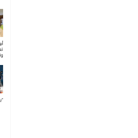
أب
تع
ول
“ب