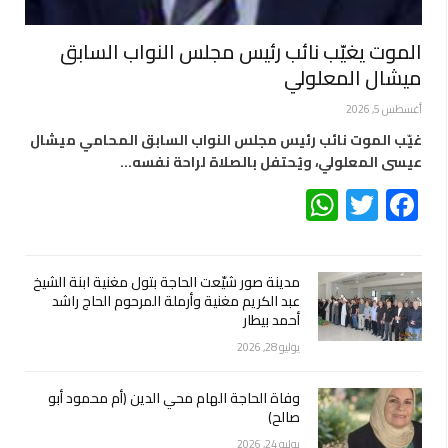
الموت يغيّب نائب رئيس مجلس النواب السابق
ميشال المعلولي
أغسطس 5, 2026
غيّب الموت نائب رئيس مجلس النواب السابق المحامي ميشال
عيسى المعلولي، ويُحتفل بالصلاة لراحة نفسه…
WhatsApp
Twitter
Facebook
مدينة صور شيّعت الحاجة بتول مغنية ابنة الشيخ
عبد الكريم مغنية وأرملة المرحوم الحاج راشد
أحمد بيطار
يوليو 28, 2026
وفاة الحاجة الهام محي الدين (أم محمود أبو
صالح)
يوليو 24, 2026