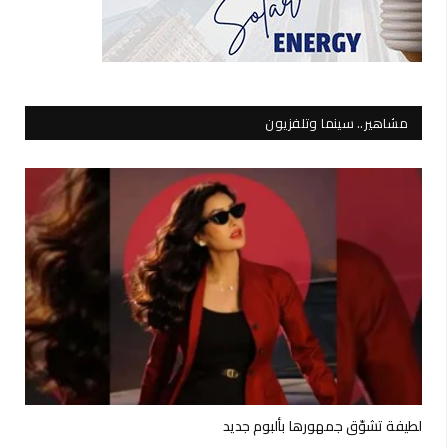
مشاهير.. سينما وتلفزيون
لطيفة تشوّق جمهورها بألبوم جديد