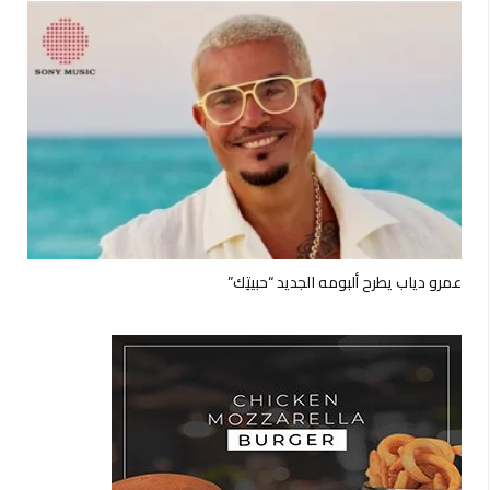
عمرو دياب يطرح ألبومه الجديد “حبيتِك”