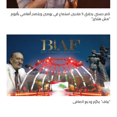
تامر حسني يحقق 5 ملايين استماع في يومين ويتصدر أنغامي بألبوم
“مش هتكرر”
“بياف” يكرّم وديع الصافي