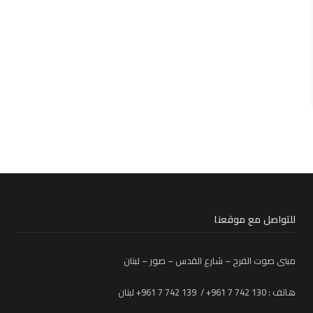
للتواصل مع موقعنا
مبنى صوت الفرح – شارع القدس – صور – لبنان
هاتف : 130 742 7 961+ / 139 742 7 961+ لبنان