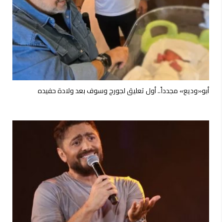
أبو«وديع» مجدداً.. أول تعليق لجورج وسوف بعد ولادة حفيده