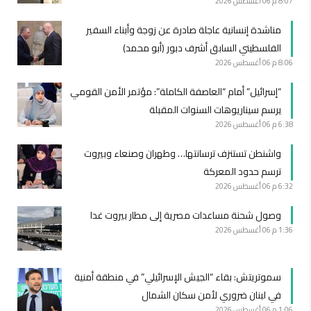
8:07 م
06 أغسطس 2026
مناشدة إنسانية عاجلة صادرة عن زوجة وأبناء السفير
الفلسطيني السابق أشرف دبور (أبو محمد)
8:06 م
06 أغسطس 2026
“إسرائيل” أمام “العاصفة الكاملة”: مؤتمر الأمن القومي
يرسم سيناريوهات السنوات المقبلة
6:38 م
06 أغسطس 2026
واشنطن تستنزف ترسانتها… وطهران وصنعاء وبيروت
ترسم حدود المعركة
6:32 م
06 أغسطس 2026
وصول شحنة مساعدات مصرية إلى مطار بيروت غدا
1:36 م
06 أغسطس 2026
سموتريتش: بقاء “الجيش الإسرائيلي” في منطقة أمنية
في لبنان ضروري لأمن سكان الشمال
1:06 م
06 أغسطس 2026