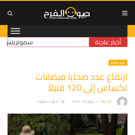
أخبار عاجلة
سموتريتش: بقاء “ا
حول العالم
ارتفاع عدد ضحايا فيضانات
تكساس إلى 120 قتيلاً
GH
By
يوليو 10, 2025
لا توجد تعليقات