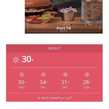
BEIRUT
30
°
30
34
31
28
°
°
°
°
THU
FRI
SAT
SUN
للمزيد من المعلومات إضغط هنا