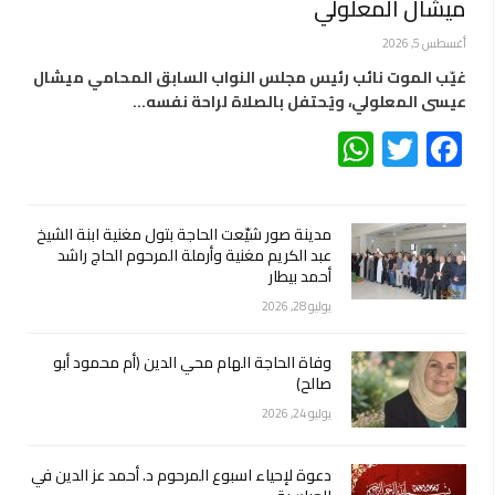
ميشال المعلولي
أغسطس 5, 2026
غيّب الموت نائب رئيس مجلس النواب السابق المحامي ميشال
عيسى المعلولي، ويُحتفل بالصلاة لراحة نفسه…
WhatsApp
Twitter
Facebook
مدينة صور شيّعت الحاجة بتول مغنية ابنة الشيخ
عبد الكريم مغنية وأرملة المرحوم الحاج راشد
أحمد بيطار
يوليو 28, 2026
وفاة الحاجة الهام محي الدين (أم محمود أبو
صالح)
يوليو 24, 2026
دعوة لإحياء اسبوع المرحوم د. أحمد عز الدين في