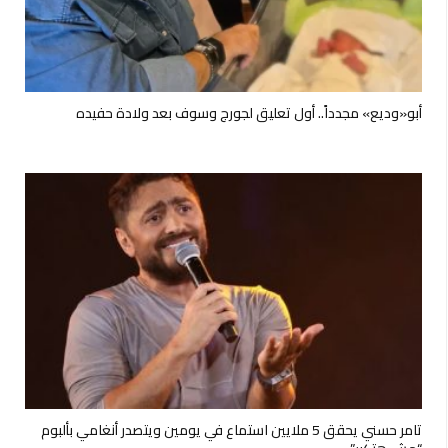
أبو«وديع» مجدداً.. أول تعليق لجورج وسوف بعد ولادة حفيده
تامر حسني يحقق 5 ملايين استماع في يومين ويتصدر أنغامي بألبوم