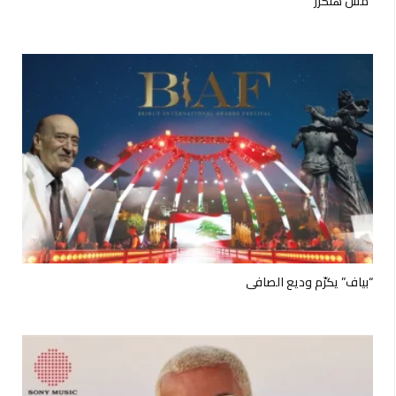
“مش هتكرر”
“بياف” يكرّم وديع الصافي