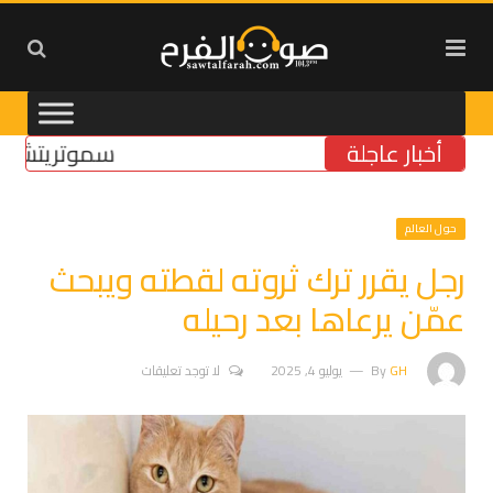
أخبار عاجلة
سموتريتش: بقاء “
حول العالم
رجل يقرر ترك ثروته لقطته ويبحث
عمّن يرعاها بعد رحيله
GH
By
يوليو 4, 2025
لا توجد تعليقات