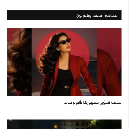
مشاهير.. سينما وتلفزيون
لطيفة تشوّق جمهورها بألبوم جديد