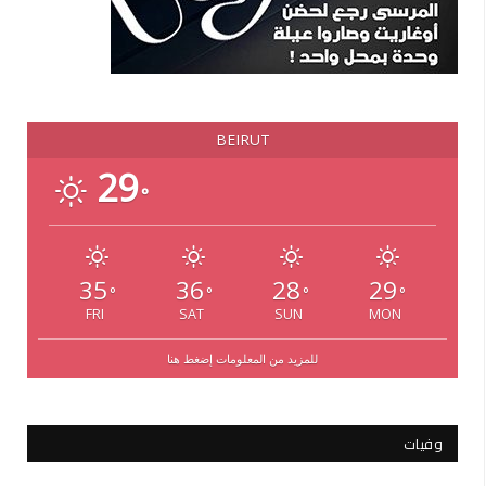
BEIRUT
29
°
35
36
28
29
°
°
°
°
FRI
SAT
SUN
MON
للمزيد من المعلومات إضغط هنا
وفيات