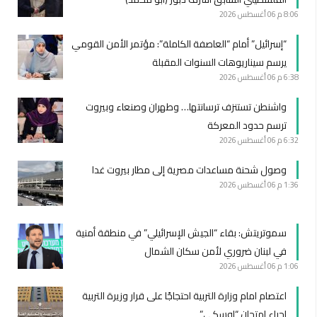
8:06 م
06 أغسطس 2026
“إسرائيل” أمام “العاصفة الكاملة”: مؤتمر الأمن القومي
يرسم سيناريوهات السنوات المقبلة
6:38 م
06 أغسطس 2026
واشنطن تستنزف ترسانتها… وطهران وصنعاء وبيروت
ترسم حدود المعركة
6:32 م
06 أغسطس 2026
وصول شحنة مساعدات مصرية إلى مطار بيروت غدا
1:36 م
06 أغسطس 2026
سموتريتش: بقاء “الجيش الإسرائيلي” في منطقة أمنية
في لبنان ضروري لأمن سكان الشمال
1:06 م
06 أغسطس 2026
اعتصام امام وزارة التربية احتجاجًا على قرار وزيرة التربية
إجراء امتحان “اوسكي”