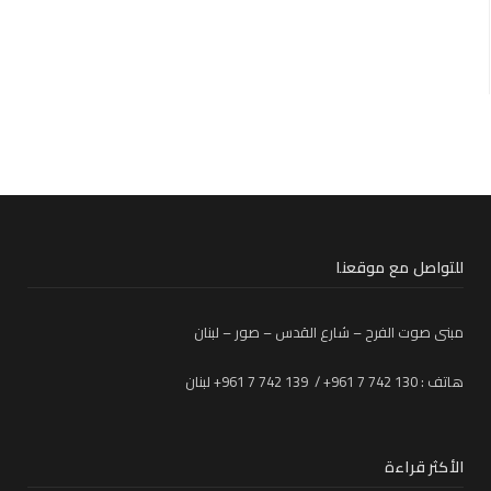
للتواصل مع موقعنا
مبنى صوت الفرح – شارع القدس – صور – لبنان
هاتف : 130 742 7 961+ / 139 742 7 961+ لبنان
الأكثر قراءة