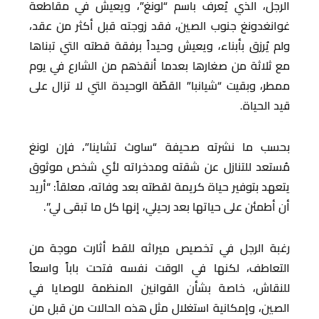
الرجل، الذي يُعرف باسم “لونغ”، ويعيش في مقاطعة
غوانغدونغ جنوب الصين، فقد زوجته قبل أكثر من عقد،
ولم يُرزق بأبناء، ويعيش وحيداً برفقة قطته التي تبناها
مع ثلاثة من صغارها بعدما أنقذهم من الشارع في يوم
ممطر، وبقيت “شيانبا” القطّة الوحيدة التي لا تزال على
قيد الحياة.
بحسب ما نشرته صحيفة “ساوث تشاينا”، فإن لونغ
مُستعد للتنازل عن شقته ومدخراته لأي شخص موثوق
يتعهد بتوفير حياة كريمة لقطته بعد وفاته، معلقاً: “أريد
أن أطمئن على حياتها بعد رحيلي، إنها كل ما تبقى لي”.
رغبة الرجل في تخصيص ميراثه للقط أثارت موجة من
التعاطف، لكنها في الوقت نفسه فتحت باباً واسعاً
للنقاش، خاصة بشأن القوانين المنظمة للوصايا في
الصين، وإمكانية استغلال مثل هذه الحالات من قبل من