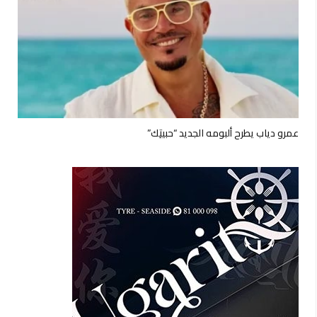
عمرو دياب يطرح ألبومه الجديد “حبيتِك”