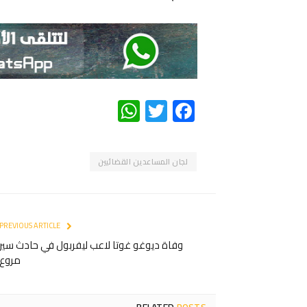
WhatsApp
Twitter
Facebook
لجان المساعدين القضائيين
PREVIOUS ARTICLE
وفاة ديوغو غوتا لاعب ليفربول في حادث سير
مروع
RELATED
POSTS