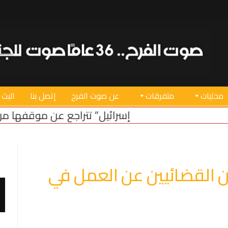
محليات
متفرقات
عن صوت الفرح
إتصل بنا
البث 
“إسرائيل” تتراجع عن موقفها من الحدود البرية
لبنان 
 القضائيين عن العمل في