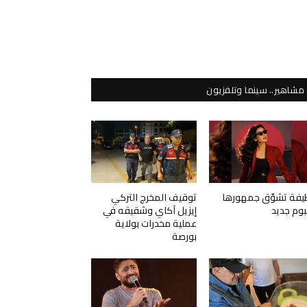
مشاهير.. سينما وتلفزيون
يفة تشوّق جمهورها
توقيف المخرج التركي
لبوم جديد
إيزيل آكاي وشقيقه في
عملية مخدرات بولاية
بورصة