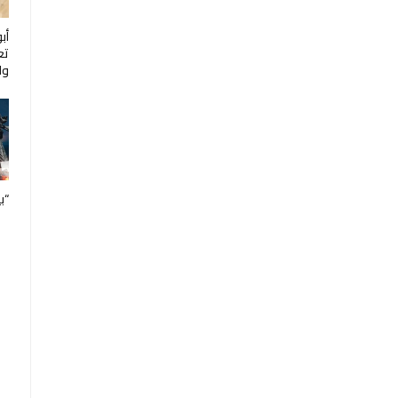
أب
تع
ول
“ب