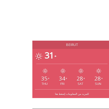
BEIRUT
31
°
35
34
28
28
°
°
°
°
THU
FRI
SAT
SUN
للمزيد من المعلومات إضغط هنا