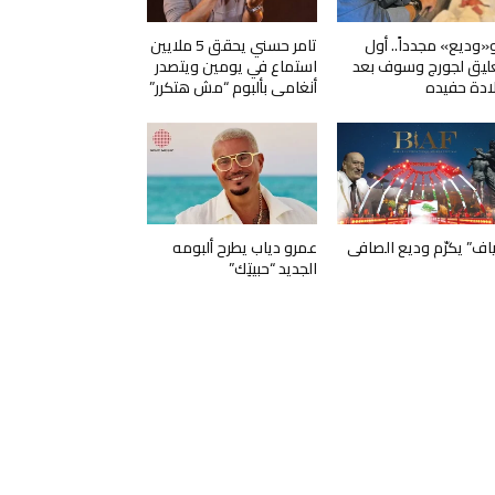
و«وديع» مجدداً.. أول
تامر حسني يحقق 5 ملايين
ليق لجورج وسوف بعد
استماع في يومين ويتصدر
ادة حفيده
أنغامي بألبوم “مش هتكرر”
ياف” يكرّم وديع الصافي
عمرو دياب يطرح ألبومه
الجديد “حبيتِك”