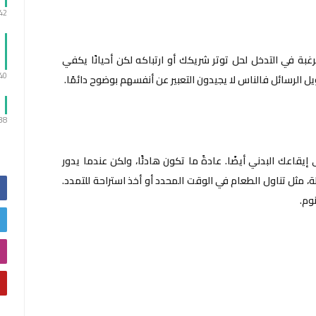
:42
بة في التدخل لحل توتر شريكك أو ارتباكه لكن أحيانًا يكفي
:40
ويل الرسائل فالناس لا يجيدون التعبير عن أنفسهم بوضوح دائمًا.
:38
يقاعك البدني أيضًا. عادةً ما تكون هادئًا، ولكن عندما يدور
 مثل تناول الطعام في الوقت المحدد أو أخذ استراحة للتمدد.
وم.