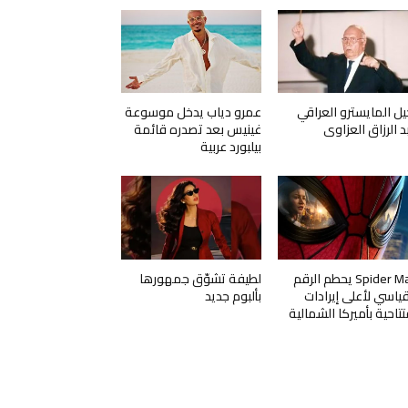
يل المايسترو العراقي
عمرو دياب يدخل موسوعة
د الرزاق العزاوي
غينيس بعد تصدره قائمة
بيلبورد عربية
Spider Man يحطم الرقم
لطيفة تشوّق جمهورها
قياسي لأعلى إيرادات
بألبوم جديد
تتاحية بأميركا الشمالية