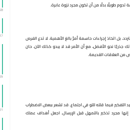
تدوم طويلًا بدلًا من أن تكون مجرد نزوة عابرة.
:58
:17
د، بل اتخاذ إجراءات حاسمة أمرٌ بالغ الأهمية. لا تدع الفرص
 جذريًا نحو الأفضل، مع أن الأمر قد لا يبدو كذلك الآن. حان
لص من العلاقات القديمة.
:09
يد التفكير فيما قلته للتو في اجتماع. قد تشعر ببعض الاضطراب
:01
 إنها مجرد تذكير بالتمهل قبل الإرسال. اجعل أهداف عملك