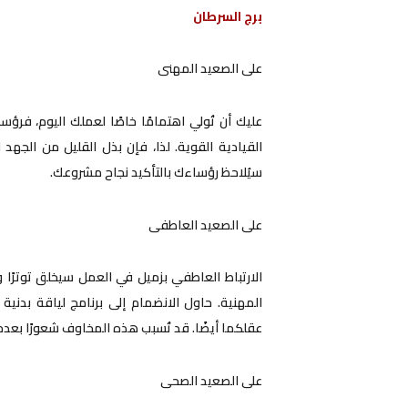
برج السرطان
على الصعيد المهنى
عليك أن تُولي اهتمامًا خاصًا لعملك اليوم، فر
القيادية القوية. لذا، فإن بذل القليل من الجهد 
سيُلاحظ رؤساءك بالتأكيد نجاح مشروعك.
على الصعيد العاطفى
الارتباط العاطفي بزميل في العمل سيخلق توترًا
المهنية. حاول الانضمام إلى برنامج لياقة بدن
عقلكما أيضًا. قد تُسبب هذه المخاوف شعورًا بعدم 
على الصعيد الصحى