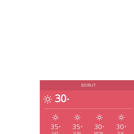
BEIRUT
30
°
35
35
30
30
°
°
°
°
SAT
SUN
MON
TUE