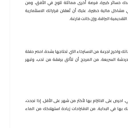
كبدك خسائر كبيرة. فرصة أخرى مماثلة تلوح في الأفق، ومن
شاكل مالية خطيرة. عليكَ أن تُعقلن قراراتك الاستثمارية
 التقديمية البراقة، وإن كانت فارغة.
اتك واخرج لجرعة من الاسترخاء التي تحتاجها بشدة. احضر حفلة
الدردشة السريعة. من المرجح أن تتألق برفقة من تحب، وتبهر
 احرص على الالتزام بها لأكثر من شهر على الأقل. إذا نجحت،
 بها في البداية. من الاقتراحات زيادة استهلاكك من الماء