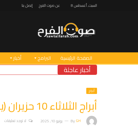
السبت, أغسطس 8
عن صوت الفرح
إتصل بنا
الصفحة الرئيسية
البرامج
أخبار
أخبار عاجلة
خ
أبراج
أبراج الثلاثاء 10 حزيران (يونيو)
GH
By
يونيو 10, 2025
لا توجد تعليقات