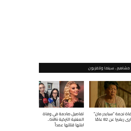
مشاهير.. سينما وتلفزيون
اة نجمة “سبايدر مان”
تفاصيل صادمة في وفاة
ي ريفيرا عن 82 عامًا
المغنية التركية Güllü..
ابنتها قتلتها عمداً