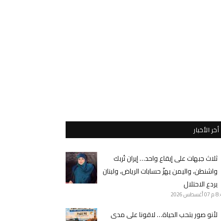
أخر الأخبار
ثلاث جبهات على إيقاع واحد… إيران تُربك
واشنطن، واليمن يهزّ حسابات الرياض، ولبنان
يردع الاحتلال
8 م
07 أغسطس 2026
لأنو صور بتحب الحياة… لاقونا على مدى