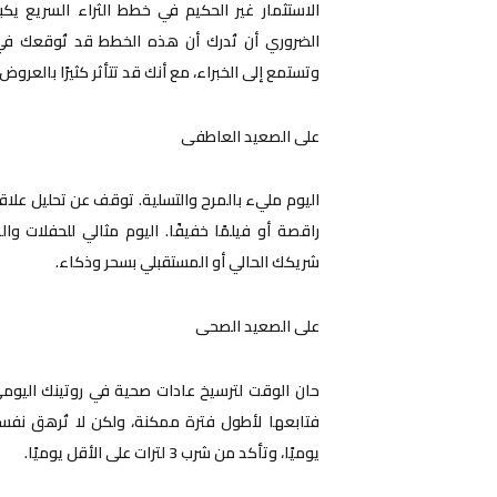
الاستثمار غير الحكيم في خطط الثراء السريع ي
الضروري أن تُدرك أن هذه الخطط قد تُوقعك في م
وتستمع إلى الخبراء، مع أنك قد تتأثر كثيرًا بالعروض
على الصعيد العاطفى
اليوم مليء بالمرح والتسلية. توقف عن تحليل علاق
راقصة أو فيلمًا خفيفًا. اليوم مثالي للحفلات و
شريكك الحالي أو المستقبلي بسحر وذكاء.
على الصعيد الصحى
حان الوقت لترسيخ عادات صحية في روتينك اليومي.
فتابعها لأطول فترة ممكنة، ولكن لا تُرهق نفسك
يوميًا، وتأكد من شرب 3 لترات على الأقل يوميًا.