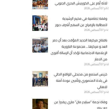
ثلاثة أيام على الكورنيش البحري الجنوبي
6 م
07 أغسطس 2026
وقفة تضامنية في مخيم الرشيدية
للمطالبة بالإفراج عن السفير أشرف دبور
4 م
07 أغسطس 2026
بافتتاح مركزها الجديد المؤقت بعد أن دمر
العد.و مركزها… مجموعة البازورية
الإعلامية الاجتماعية تؤكد أن الرسالة أقوى
من الدمار
4 م
07 أغسطس 2026
خريس استمع من مديحلي للواقع الحالي
في بلدة المنصوري وتأمين عودة آمنة
للاهالي
4 م
07 أغسطس 2026
وفاة نجمة “سبايدر مان” ماري ريفيرا عن
82 عامًا