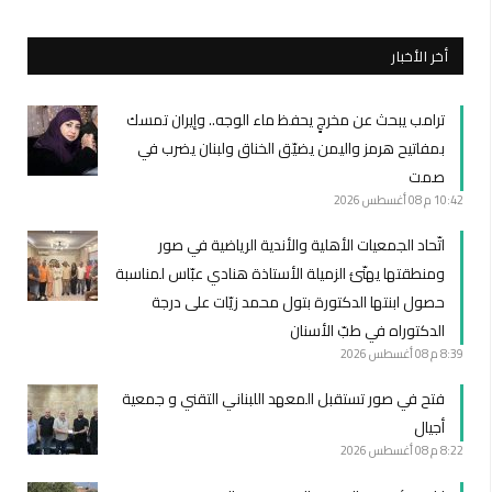
أخر الأخبار
ترامب يبحث عن مخرجٍ يحفظ ماء الوجه.. وإيران تمسك
بمفاتيح هرمز واليمن يضيّق الخناق ولبنان يضرب في
صمت
10:42 م
08 أغسطس 2026
اتّحاد الجمعيات الأهلية والأندية الرياضية في صور
ومنطقتها يهنّئ الزميلة الأستاذة هنادي عبّاس لمناسبة
حصول ابنتها الدكتورة بتول محمد زيّات على درجة
الدكتوراه في طبّ الأسنان
8:39 م
08 أغسطس 2026
فتح في صور تستقبل المعهد اللبناني التقني و جمعية
أجيال
8:22 م
08 أغسطس 2026