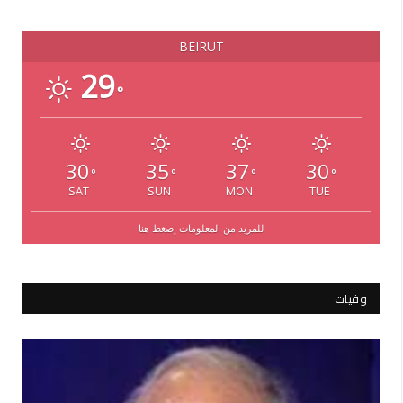
BEIRUT
29
°
30
35
37
30
°
°
°
°
SAT
SUN
MON
TUE
للمزيد من المعلومات إضغط هنا
وفيات