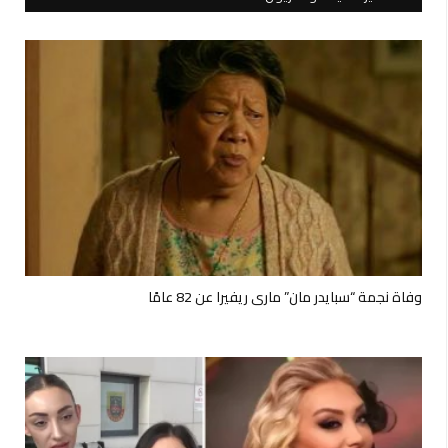
وفاة نجمة “سبايدر مان” ماري ريفيرا عن 82 عامًا