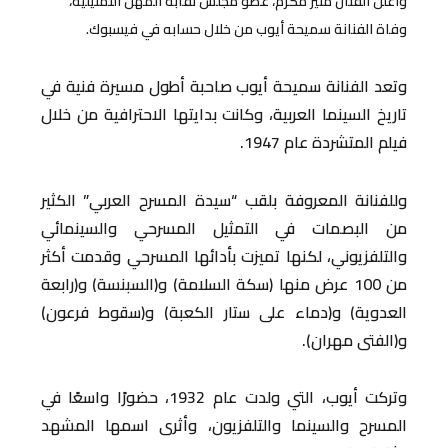
وأعلن الفنان منير مكرم، عضو مجلس نقابة المهن التمثيلية،
وفاة الفنانة سميحة أيوب من خلال حسابه في فيسبوك.
وتعد الفنانة سميحة أيوب صاحبة أطول مسيرة فنية في
تاريخ السينما العربية، وكانت بدايتها الاحترافية من خلال
فيلم المتشردة عام 1947.
وللفنانة المعروفة بلقب “سيدة المسرح العربي” الكثير
من البصمات في التمثيل المسرحي والسينمائي
والتلفزيوني، لكنها تميزت بأدائها المسرحي وقدمت أكثر
من 100 عرض منها (سكة السلامة) و(السبنسة) و(رابعة
العدوية) و(دماء على ستار الكعبة) و(سقوط فرعون)
و(الفتى مهران).
وتركت أيوب، التي ولدت عام 1932، حضورًا واسعًا في
المسرح والسينما والتلفزيون، وأثرى اسمها المشهد