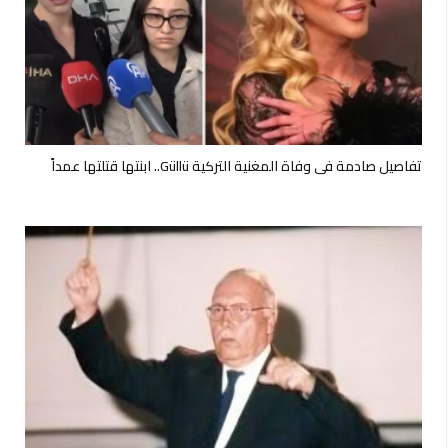
تفاصيل صادمة في وفاة المغنية التركية Güllü.. ابنتها قتلتها عمداً