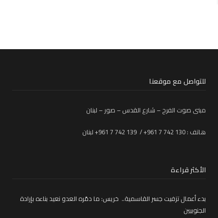
للتواصل مع موقعنا
مبنى صوت الفرح – شارع القدس – صور – لبنان
هاتف : 130 742 7 961+ / 139 742 7 961+ لبنان
الأكثر قراءة
بدء أعمال تزفيت جسر القاسمية.. خريس: ما دمّره العدو نعيد بناءه بإرادة
الجنوبيين