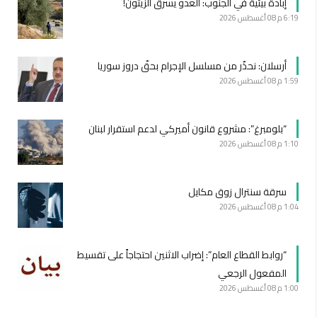
إبادة بيئية في الجنوب: العدو يسرق الزيتون!
6:19 م
08 أغسطس 2026
أرسلان: نحذّر من مسلسل الإجرام بحقّ دروز سوريا
1:59 م
08 أغسطس 2026
“بلومبرغ”: مشروع قانون أميركي لدعم استقرار لبنان
1:10 م
08 أغسطس 2026
سرقة سنترال زوق مكايل
1:04 م
08 أغسطس 2026
“روابط القطاع العام”: إضراب الاثنين احتجاجاً على تقسيط
المفعول الرجعي
1:00 م
08 أغسطس 2026