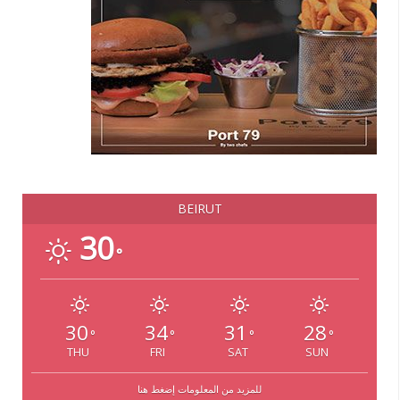
BEIRUT
30
°
30
34
31
28
°
°
°
°
THU
FRI
SAT
SUN
للمزيد من المعلومات إضغط هنا