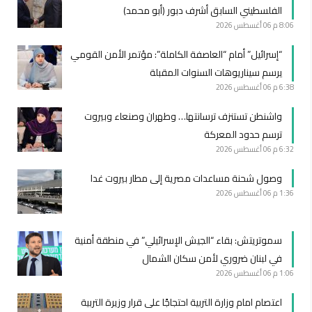
الفلسطيني السابق أشرف دبور (أبو محمد)
8:06 م
06 أغسطس 2026
“إسرائيل” أمام “العاصفة الكاملة”: مؤتمر الأمن القومي
يرسم سيناريوهات السنوات المقبلة
6:38 م
06 أغسطس 2026
واشنطن تستنزف ترسانتها… وطهران وصنعاء وبيروت
ترسم حدود المعركة
6:32 م
06 أغسطس 2026
وصول شحنة مساعدات مصرية إلى مطار بيروت غدا
1:36 م
06 أغسطس 2026
سموتريتش: بقاء “الجيش الإسرائيلي” في منطقة أمنية
في لبنان ضروري لأمن سكان الشمال
1:06 م
06 أغسطس 2026
اعتصام امام وزارة التربية احتجاجًا على قرار وزيرة التربية