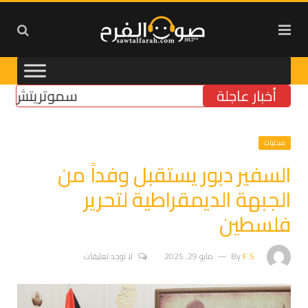
أخبار عاجلة
سموتريتش: بقاء “ا
محليات
السفير دبور يستقبل وفداً من
الجبهة الديمقراطية لتحرير
فلسطين
F.S
By
مايو 29, 2025
لا توجد تعليقات