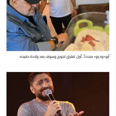
أبو«وديع» مجدداً.. أول تعليق لجورج وسوف بعد ولادة حفيده