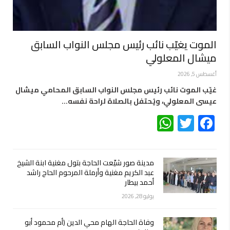
الموت يغيّب نائب رئيس مجلس النواب السابق
ميشال المعلولي
أغسطس 5, 2026
غيّب الموت نائب رئيس مجلس النواب السابق المحامي ميشال
عيسى المعلولي، ويُحتفل بالصلاة لراحة نفسه…
WhatsApp
Twitter
Facebook
مدينة صور شيّعت الحاجة بتول مغنية ابنة الشيخ
عبد الكريم مغنية وأرملة المرحوم الحاج راشد
أحمد بيطار
يوليو 28, 2026
وفاة الحاجة الهام محي الدين (أم محمود أبو