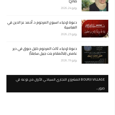
صالح)
يوليو 24, 2026
دعوة لإحياء اسبوع المرحوم د. أحمد عز الدين في
العباسية
يوليو 23, 2026
دعوة لإحياء ثالث المرحوم خليل دبوق في دير
عامص (قائمقام بنت جبيل سابقاً)
يوليو 19, 2026
BOURJI VILLAGE المشروع التجاري السياحي الأول من نوعه في
صور…