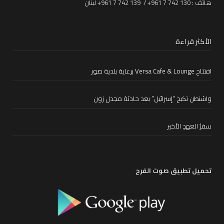
هاتف : 130 742 7 961+ / 139 742 7 961+ لبنان
الأكثر قراءة
افتتاح Versa Cafe & Lounge برعاية بلدية صور
واشنطن تكبح “إسرائيل” بعد حادثة مجدل زون
سفرُ العهدِ الأخير
تحميل تطبيق صوت الفرح