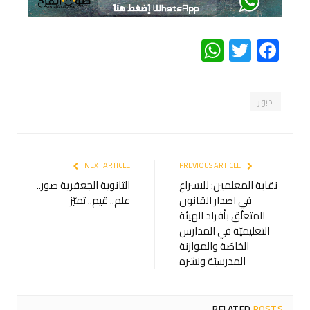
WhatsApp
Twitter
Facebook
دبور
NEXT ARTICLE
PREVIOUS ARTICLE
نقابة المعلمين: للاسراع
الثانوية الجعفرية صور..
في اصدار القانون
علم.. قيم.. تميّز
المتعلّق بأفراد الهيئة
التعليميّة في المدارس
الخاصّة والموازنة
المدرسيّة ونشره
RELATED
POSTS