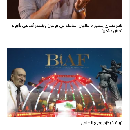
تامر حسني يحقق 5 ملايين استماع في يومين ويتصدر أنغامي بألبوم
“مش هتكرر”
“بياف” يكرّم وديع الصافي