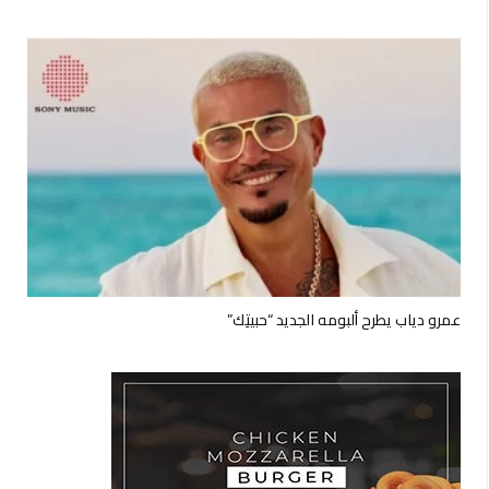
عمرو دياب يطرح ألبومه الجديد “حبيتِك”