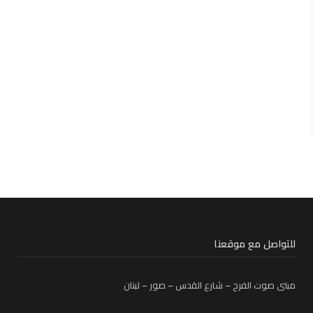
للتواصل مع موقعنا
مبنى صوت الفرح – شارع القدس – صور – لبنان