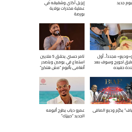
لبوم جديد
إيزيل آكاي وشقيقه في
عملية مخدرات بولاية
بورصة
و«وديع» مجدداً.. أول
تامر حسني يحقق 5 ملايين
ليق لجورج وسوف بعد
استماع في يومين ويتصدر
ادة حفيده
أنغامي بألبوم “مش هتكرر”
ياف” يكرّم وديع الصافي
عمرو دياب يطرح ألبومه
الجديد “حبيتِك”