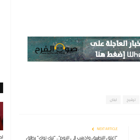
ترشيح
لبنان
NEXT ARTICLE
لط
“اغلق التطبيق واذهب إلى النوم”.. “تيك توك” يطلق