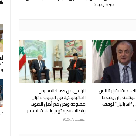
بأ
ميزة جديدة
أب
تع
ول
 جدية لاقرار قانون
الراعي من بعبدا: المدارس
…ونتمنى ان يضغط
الكاثولوكية في الجنوب لا تزال
ى “اسرائيل” لوقف
مفتوحة ونحن مع أهل الجنوب
ونطالب بعودتهم واعادة الاعمار
“ب
أغسطس 7, 2026