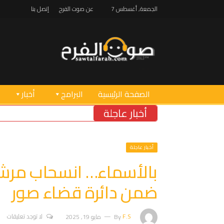
الجمعة, أغسطس 7
عن صوت الفرح
إتصل بنا
الصفحة الرئيسية
البرامج
أخبار
أخبار عاجلة
بو 
أخبار عاجلة
بالأسماء… انسحاب مرش
ضمن دائرة قضاء صور
F.S
By
مايو 19, 2025
لا توجد تعليقات