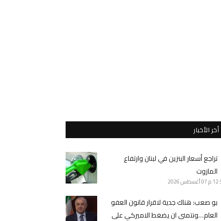
أخر الأخبار
تراجع أسعار البنزين في لبنان وارتفاع
المازوت
12 م
07 أغسطس 2026
بو صعب: هناك جدية لاقرار قانون العفو
العام…ونتمنى ان يضغط الاميركي على