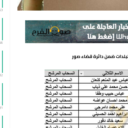
:53
:46
لدات ضمن دائرة قضاء صور
:32
:31