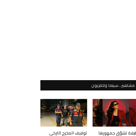
مشاهير.. سينما وتلفزيون
يفة تشوّق جمهورها
توقيف المخرج التركي