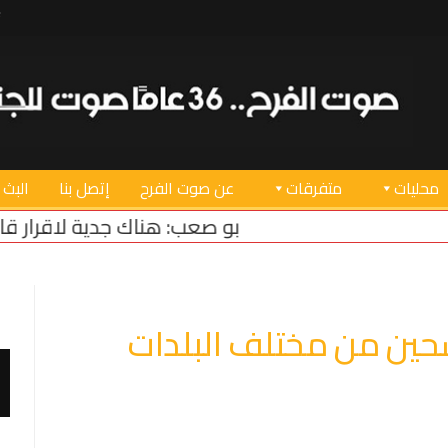
محليات
متفرقات
عن صوت الفرح
إتصل بنا
البث 
صعب: هناك جدية لاقرار قانون العفو العام…ونتمنى ا
حين من مختلف البلدات