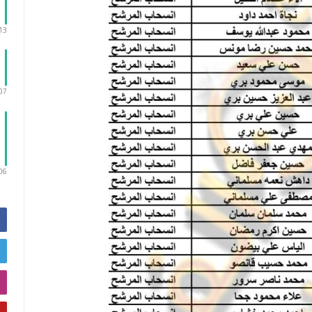
:13
:07
:06