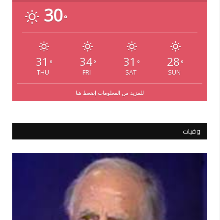
30
°
31
34
31
28
°
°
°
°
THU
FRI
SAT
SUN
للمزيد من المعلومات إضغط هنا
وفيات