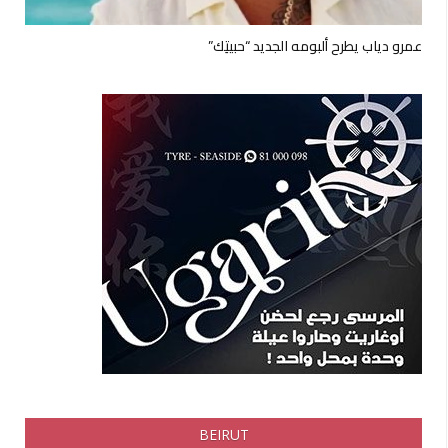
عمرو دياب يطرح ألبومه الجديد “حبيتِك”
BEIRUT