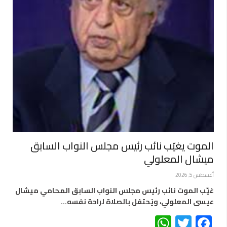
الموت يغيّب نائب رئيس مجلس النواب السابق
ميشال المعلولي
أغسطس 5, 2026
غيّب الموت نائب رئيس مجلس النواب السابق المحامي ميشال
عيسى المعلولي، ويُحتفل بالصلاة لراحة نفسه…
WhatsApp
Twitter
Facebook