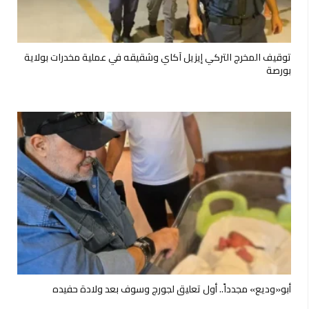
توقيف المخرج التركي إيزيل آكاي وشقيقه في عملية مخدرات بولاية
بورصة
أبو«وديع» مجدداً.. أول تعليق لجورج وسوف بعد ولادة حفيده