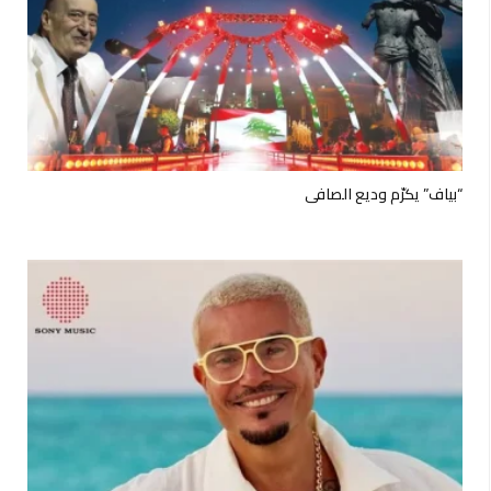
“بياف” يكرّم وديع الصافي