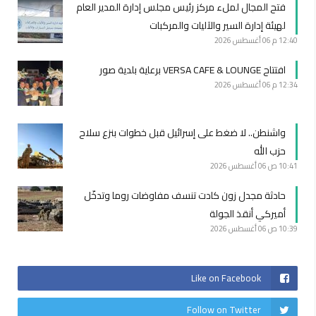
فتح المجال لملء مركز رئيس مجلس إدارة المدير العام
لهيئة إدارة السير والآليات والمركبات
12:40 م
06 أغسطس 2026
افتتاح VERSA CAFE & LOUNGE برعاية بلدية صور
12:34 م
06 أغسطس 2026
واشنطن.. لا ضغط على إسرائيل قبل خطوات بنزع سلاح
حزب الله
10:41 ص
06 أغسطس 2026
حادثة مجدل زون كادت تنسف مفاوضات روما وتدخّل
أميركي أنقذ الجولة
10:39 ص
06 أغسطس 2026
Like on Facebook
Follow on Twitter