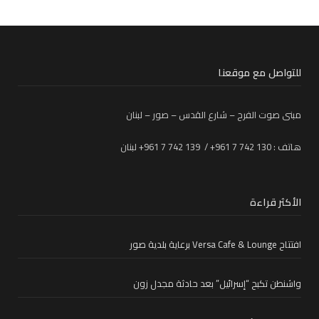
للتواصل مع موقعنا
مبنى صوت الفرح – شارع القدس – صور – لبنان
هاتف : 130 742 7 961+ / 139 742 7 961+ لبنان
الأكثر قراءة
افتتاح Versa Cafe & Lounge برعاية بلدية صور
واشنطن تكبح “إسرائيل” بعد حادثة مجدل زون