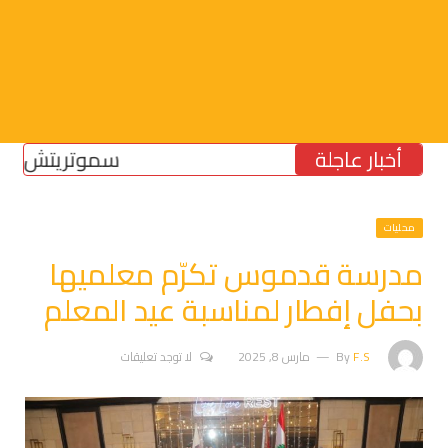
أخبار عاجلة
سموتريتش: بقاء “الجيش
محليات
مدرسة قدموس تكرّم معلميها
بحفل إفطار لمناسبة عيد المعلم
F.S
By
مارس 8, 2025
لا توجد تعليقات