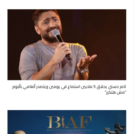
تامر حسني يحقق 5 ملايين استماع في يومين ويتصدر أنغامي بألبوم
“مش هتكرر”