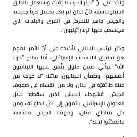
وأكّد على أنّ “خيار الحرب لا يُفيد، وسنعمل بالطرق
الديبلوماسيّة، لأنّ لبنان لم يَعُد يحتمل حرباً جديدة،
والجيش جاهز للتمركز في القرى والبلدات التي
سينسحب منها الإسرائيليون”.
وكرّر الرئيس اللبناني تأكيده على أنّ الأمر المهم
هو تحقيق الانسحاب الإسرائيلي، أما سلاح “حزب
الله” فيأتي ضمن حلول يتَّفق عليها اللبنانيون
أنفسهم”. وطمأن اللبنانيين، قائلاً: “لا خوف من
فتنة طائفيّة في لبنان، ولا من انقسام في صفوف
الجيش. فشهداء الجيش الذين سقطوا خلال
العدوان الإسرائيلي ينتمون إلى كلّ الطوائف ومن
كلّ مناطقِ لبنان، ومهمّة الجيش مقدّسة،
فاطمئنّوا لذلك”.