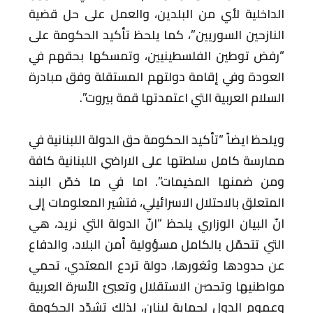
الداخلية لأي من البلدين، والعمل على حل قضية
النازحين السوريين”، كما يلحظ تأكيد الحكومة على
“رفض توطين الفلسطينيين، وتمسكها بحقهم في
العودة وفي إقامة دولتهم المستقلة وفق مبادرة
السلام العربية التي اعتمدتها قمة بيروت”.
ويلحظ ايضاً “تأكيد الحكومة حق الدولة اللبنانية في
ممارسة كامل سلطتها على الاراضي اللبنانية كافة
ومن ضمنها المخيمات”. اما في ما خصّ البند
المتعلق بالاحتلال الاسرائيلي، فتشير المعلومات إلى
انّ البيان الوزاري يلحظ “انّ الدولة التي نريد، هي
التي تتحمّل بالكامل مسؤولية أمن البلاد، والدفاع
عن حدودها وثغورها، دولة تردع المعتدي، تحمي
مواطنيها وتحصن الاستقلال وتعبئ الأسرة العربية
وعموم الدول لحماية لبنان، لذلك تشدّد الحكومة