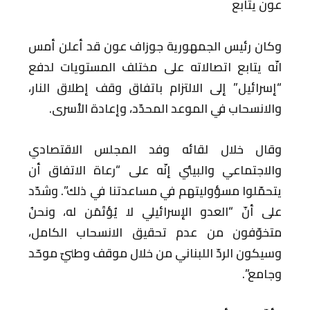
عون يتابع
وكان رئيس الجمهورية جوزاف عون قد أعلن أمس
انّه يتابع اتصالاته على مختلف المستويات لدفع
“إسرائيل” إلى الالتزام باتفاق وقف إطلاق النار،
والانسحاب في الموعد المحدّد، وإعادة الأسرى.
وقال خلال لقائه وفد المجلس الاقتصادي
والاجتماعي والبيئي إنّه على “رعاة الاتفاق أن
يتحمّلوا مسؤوليتهم في مساعدتنا في ذلك”. وشدّد
على أنّ “العدو الإسرائيلي لا يُؤتَمَن له، ونحنُ
متخوّفون من عدم تحقيق الانسحاب الكامل،
وسيكون الردّ اللبناني من خلال موقف وطنيّ موحّد
وجامع”.