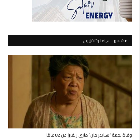
مشاهير.. سينما وتلفزيون
وفاة نجمة “سبايدر مان” ماري ريفيرا عن 82 عامًا