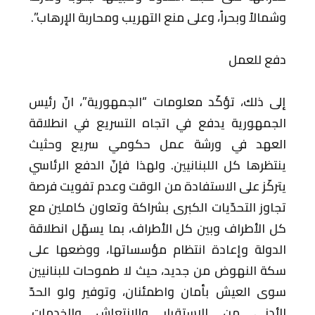
وشمالاً وبحراً، وعلى منع التهريب ومحاربة الإرهاب”.
دفع للعمل
إلى ذلك، تؤكّد معلومات “الجمهورية”، انّ رئيس
الجمهورية يدفع في اتجاه التسريع في انطلاقة
العهد في ورشة عمل حكومي سريع وحثيث
ينتظرها كل اللبنانيين. ولهذا فإنّ الدفع الرئاسي
يتركّز على الاستفادة من الوقت وعدم تفويت فرصة
تجاوز التحدّيات الكبرى بشراكة وتعاون كاملين مع
كل الأطراف وبين كل الأطراف، بما يسهّل انطلاقة
الدولة وإعادة انتظام مؤسساتها، ووضعها على
سكة النهوض من جديد، حيث لا طموحات للبنانيين
سوى العيش بأمان واطمئنان، وتوفير ولو الحدّ
الأدنى من الاستقرار والانتعاش والخدمات.