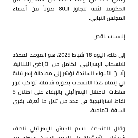
الحكومة لثقة تتجاوز الـ80 صوتاً من أعضاء
المجلس النيابي.
إنسحاب ناقص
إلى ذلك، اليوم 18 شباط 2025، هو الموعد المحدّد
للانسحاب الإسرائيلي الكامل من الأراضي اللبنانية.
إلّا انّ الأجواء السائدة تؤشر إلى مماطلة إسرائيلية
في إتمام هذا الانسحاب بصورة شاملة، تواكب قرار
سلطات الاحتلال الإسرائيلي بالإبقاء على احتلال 5
نقاط استراتيجية في عدد من تلال ما تُعرف بقرى
الحافة الأمامية.
وقال المتحدث باسم الجيش الإسرائيلي ناداف
شوشاني، انّه “بناءً على الوضع الراهن، سنترك بعد