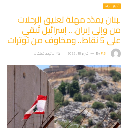
أخبار عاجلة
لبنان يمدّد مهلة تعليق الرحلات
من وإلى إيران… إسرائيل تُبقي
على 5 نقاط.. ومخاوف من توترات
F.S
By
فبراير 18, 2025
لا توجد تعليقات