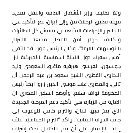
وتمّ تكليف وزير الأشغال العامة والنقل تمديد
مهلة تعليق الرحلات من وإلى إيران، مع التأكيد على
التدابير والإجراءات المتّبعة في تفتيش كلّ الطائرات
وتكليف جهاز أمن المطار متابعة الالتزام
بالتوجيهات اللازمة”. وكان الرئيس عون قد التقى
أمس سفراء دول اللجنة الخماسية؛ الأميركية ليزا
جونسون، الفرنسي هيرفيه ماغرو، السعودي وليد
البخاري، القطري الشيخ سعود بن عبد الرحمن آل
ثاني، والمصري علاء موسى، الذين زاروا ايضاً رئيس
الحكومة نواف سلام. وأوضح السفير المصري انّ
الغاية من الزيارة هي تأكيد دعم المرحلة الجديدة
التي يمرّ فيها لبنان، والتزام كامل للوقوف إلى
جانب الدولة اللبنانية”. واكّد “التزام الخماسيّة ملفّ
إعادة الإعمار، على أن يتمّ بالكامل تحت إشراف