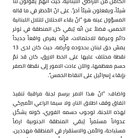
الكامل من الأراضي اللبنانية، حيث انّهم يقولون لنا
شيئاً، ويفعلون شيئاً آخر”. على انّ الأخطر في ما قاله
المسؤول عينه هو “انّ بقاء الاحتلال للتلال اللبنانية
الخمس، فضلاً عن انّه يُبقي كل المنطقة في توتر
دائم وعرضة للاحتمالات، فإنّه يفرض واقعاً جديداً
يمسّ حق لبنان بحدوده وأرضه، حيث كان لدى 13
نقطة مختلف عليها على الخط الازرق، كان قد تمّ
حسم معظمها، والآن عادت الامور إلى نقطة الصفر
بإبقاء إسرائيل على النقاط الخمس”.
واضاف: “انّ هذا الامر برسم لجنة مراقبة تنفيذ
اتفاق وقف اطلاق النار، ولا سيما الراعي الأميركي
لهذه اللجنة، لوجوب حسمه الفوري، كونه يشكّل
عدواناً مستمراً يُبقي المنطقة الجنوبية ارضاً
مستباحة، والأمن والاستقرار في المنطقة مهددين،