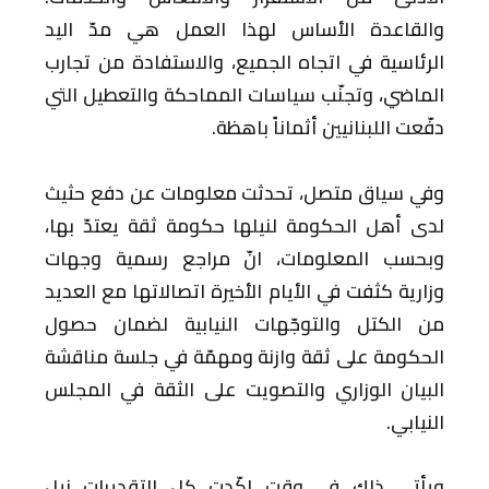
والقاعدة الأساس لهذا العمل هي مدّ اليد
الرئاسية في اتجاه الجميع، والاستفادة من تجارب
الماضي، وتجنّب سياسات المماحكة والتعطيل التي
دفّعت اللبنانيين أثماناً باهظة.
وفي سياق متصل، تحدثت معلومات عن دفع حثيث
لدى أهل الحكومة لنيلها حكومة ثقة يعتدّ بها،
وبحسب المعلومات، انّ مراجع رسمية وجهات
وزارية كثفت في الأيام الأخيرة اتصالاتها مع العديد
من الكتل والتوجّهات النيابية لضمان حصول
الحكومة على ثقة وازنة ومهمّة في جلسة مناقشة
البيان الوزاري والتصويت على الثقة في المجلس
النيابي.
ويأتي ذلك في وقت اكّدت كل التقديرات نيل