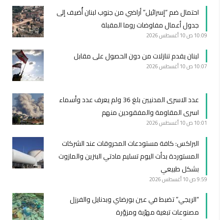
احتمال ضم “إسرائيل” أراضي من جنوب لبنان أُضيف إلى
جدول أعمال مفاوضات روما المقبلة
10:09 ص
10 أغسطس 2026
لبنان يقدم تنازلات من دون الحصول على مقابل
10:07 ص
10 أغسطس 2026
عدد الاسرى المدنيين بلغ 36 ولم يعرف عدد وأسماء
اسرى المقاومة والمفقودين منهم
10:01 ص
10 أغسطس 2026
البراكس: كافة مستودعات المحروقات عند الشركات
المستوردة بدأت اليوم تسليم مادتي البنزين والمازوت
بشكل طبيعي
9:59 ص
10 أغسطس 2026
“الريجي” تضبط في عين بورضاي وبدنايل والفرزل
مصنوعات تبغية مهرّبة ومزوّرة