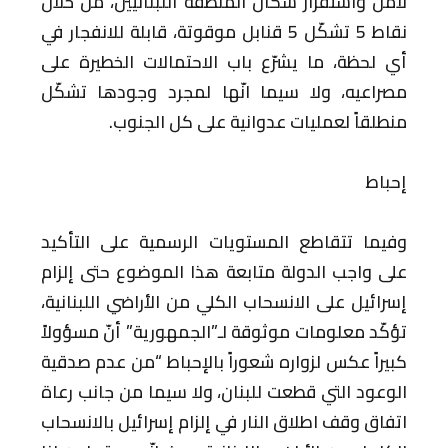
لأمن واستقرار سكان المنطقة اللبنانيين، من خلال
نقاط 5 تشكّل 5 قنابل موقوتة، قابلة للانفجار في
أي لحظة، ما يشرّع باب الاحتمالات الخطيرة على
مصراعيه، ولا سيما انّها لمجرد وجودها تشكّل
منطلقاً لعمليات عدوانية على كل الجنوب.
إحباط
وفيما تتقاطع المستويات الرسمية على التأكيد
على واجب الدولة متابعة هذا الموضوع حتى إلزام
إسرائيل على الانسحاب الكلي من الأراضي اللبنانية،
تؤكّد معلومات موثوقة لـ”الجمهورية” أنّ مسؤولاً
كبيراً عكس لزواره شعوراً بالإحباط “من عدم صدقية
الوعود التي قطعت للبنان، ولا سيما من جانب رعاة
اتفاق وقف اطلاق النار في إلزام إسرائيل بالانسحاب