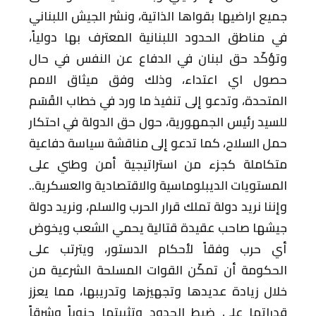
جميع اراضيها بقواها الذاتية، ونشر الجيش اللبناني
في مناطق الحدود اللبنانية المعترف بها دولياً،
وتؤكّد حق لبنان في الدفاع عن النفس في حال
حصول اي اعتداء، وذلك وفق ميثاق الامم
المتحدة، وتدعو إلى تنفيذ ما ورد في خطاب القَسَم
للسيد رئيس الجمهورية، حول حق الدولة في احتكار
حمل السلاح، كما تدعو إلى مناقشة سياسة دفاعية
متكاملة كجزء من استراتيجية أمن وطني على
المستويات الديبلوماسية والاقتصادية والعسكرية..
وإننا نريد دولة تملك قرار الحرب والسلم، ونريد دولة
جيشها صاحب عقيدة قتالية يحمي الشعب ويخوض
أي حرب وفقاً لأحكام الدستور، ويترتب على
الحكومة أن تمكّن القوات المسلحة الشرعية من
خلال زيادة عديدها وتجهيزها وتدريبها، مما يعزز
قدراتها على ضبط الحدود وتثبيتها جنوباً وشرقاً