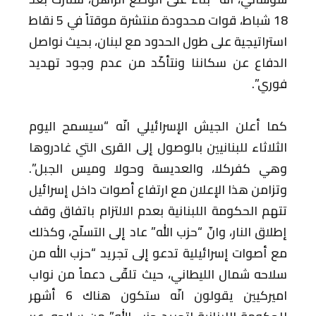
18 شباط، قوات محدودة منتشرة موقتاً في 5 نقاط
استراتيجية على طول الحدود مع لبنان، بحيث نواصل
الدفاع عن سكاننا ونتأكّد من عدم وجود تهديد
فوري”.
كما أعلن الجيش الإسرائيلي انّه “سيسمح اليوم
الثلاثاء للبنانيين بالوصول إلى القرى التي غادروها
وهي كفركلا، والعديسة وحولا وميس الجبل”.
وتزامن هذا الإعلان مع ارتفاع أصوات داخل إسرائيل
تتهم الحكومة اللبنانية بعدم الالتزام باتفاق وقف
إطلاق النار، وانّ “حزب الله” عاد إلى التسلّح، وكذلك
مع أصوات إسرائيلية تدعو إلى تجريد “حزب الله من
سلاحه شمال الليطاني، حيث تلقّى دعماً من نواب
اميركيين يقولون انّه ستكون هناك 6 أشهر