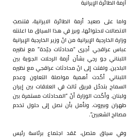
أزمة الطائرة الإيرانية
واما على صعيد أزمة الطائرة الايرانية، فتنصبّ
الاتصالات لاحتوائها، وبرز في هذا السياق ما اعلنته
وزارة الخارجية الإيرانية من انّ وزير الخارجية الإيرانية
عباس عراقجي أجرى “محادثات جيّدة” مع نظيره
اللبناني جو رجي بشأن أزمة الرحلات الجوية بين
البلدين. ولفتت إلى انّ محادثات عراقجي مع نظيره
اللبناني أكّدت أهمية مواصلة التعاون وعدم
السماح بتدخّل فريق ثالث في العلاقات بين إيران
ولبنان. وأكّدت الوزارة أنّ “المحادثات مستمرة بين
طهران وبيروت. ونأمل بأن نصل إلى حلول تخدم
مصالح الشعبين”.
وفي سياق متصل، عُقد اجتماع برئاسة رئيس