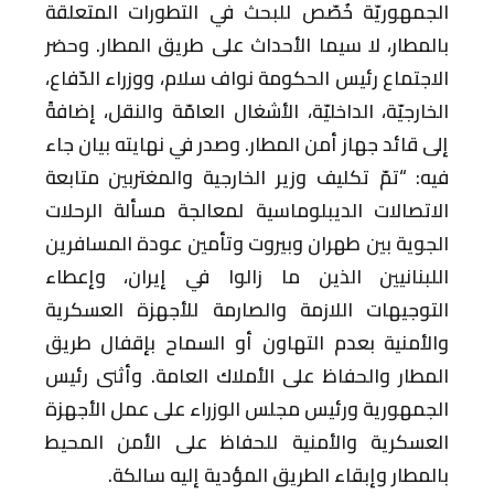
الجمهوريّة خُصّص للبحث في التطورات المتعلقة
بالمطار، لا سيما الأحداث على طريق المطار. وحضر
الاجتماع رئيس الحكومة نواف سلام، ووزراء الدّفاع،
الخارجيّة، الداخليّة، الأشغال العامّة والنقل، إضافةً
إلى قائد جهاز أمن المطار. وصدر في نهايته بيان جاء
فيه: “تمّ تكليف وزير الخارجية والمغتربين متابعة
الاتصالات الديبلوماسية لمعالجة مسألة الرحلات
الجوية بين طهران وبيروت وتأمين عودة المسافرين
اللبنانيين الذين ما زالوا في إيران، وإعطاء
التوجيهات اللازمة والصارمة للأجهزة العسكرية
والأمنية بعدم التهاون أو السماح بإقفال طريق
المطار والحفاظ على الأملاك العامة. وأثنى رئيس
الجمهورية ورئيس مجلس الوزراء على عمل الأجهزة
العسكرية والأمنية للحفاظ على الأمن المحيط
بالمطار وإبقاء الطريق المؤدية إليه سالكة.