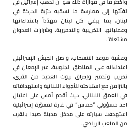
وأخطر ما في موازاة ذلك هو أن تذهب إسرائيل في
تفلّتها إلى ممارسة ما تسمّيه حرّية الحركة في
لبنان، بما يبقي كل لبنان مهدّداً باعتداءاتها
وعملياتها التخريبية والتدميرية، وشرارات العدوان
مشتعلة”.
وعشية موعد الانسحاب، واصل الجيش الإسرائيلي
اعتداءاته على المناطق الجنوبية، عبر الإمعان في
تخريب وتدمير وإحراق بيوت العديد من القرى،
بالتزامن مع استباحته للأجواء اللبنانية واستهدافاته
في العمق اللبناني، حيث أقدم أمس على اغتيال
احد مسؤولي “حماس” في غارة لمسيّرة إسرائيلية
استهدفت سيارته على مدخل مدينة صيدا بالقرب
من الملعب الرياضي.