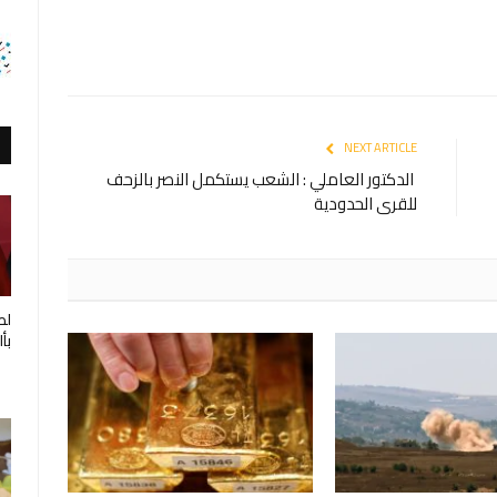
NEXT ARTICLE
الدكتور العاملي : الشعب يستكمل النصر بالزحف
للقرى الحدودية
لط
بأ