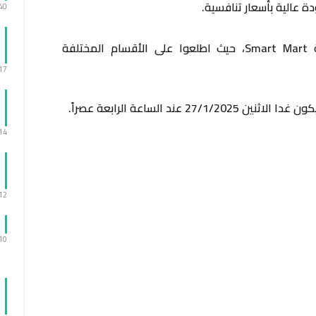
ة عالية بأسعار تنافسية.
:40
واختُتم الحفل بجولة للحضور داخل تعاونية Smart Mart، حيث اطلعوا على الأقسام المختلفة
:17
 عند الساعة الرابعة عصراً.
:14
:12
:10