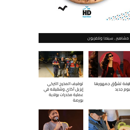
مشاهير.. سينما وتلفزيون
يفة تشوّق جمهورها
توقيف المخرج التركي
لبوم جديد
إيزيل آكاي وشقيقه في
عملية مخدرات بولاية
بورصة