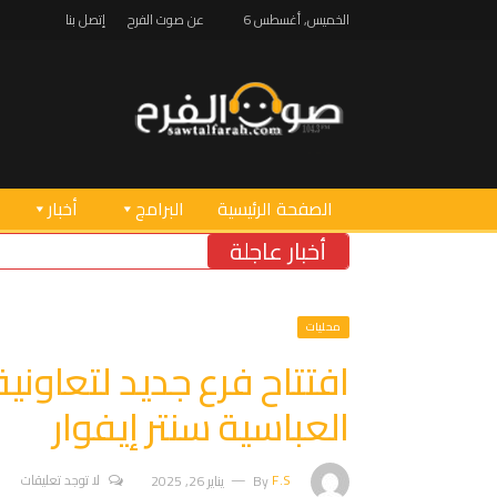
الخميس, أغسطس 6
عن صوت الفرح
إتصل بنا
الصفحة الرئيسية
البرامج
أخبار
أخبار عاجلة
“إسرائيل”
محليات
العباسية سنتر إيفوار
F.S
By
يناير 26, 2025
لا توجد تعليقات