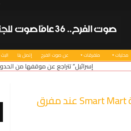
محليات
متفرقات
عن صوت الفرح
إتصل بنا
البث 
 تتراجع عن موقفها من الحدود البرية
لبنان يطالب في رو
افتتاح فرع جديد لتعاونية Smart Mart عند مفرق