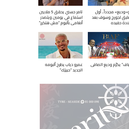
و«وديع» مجدداً.. أول
تامر حسني يحقق 5 ملايين
ليق لجورج وسوف بعد
استماع في يومين ويتصدر
ادة حفيده
أنغامي بألبوم “مش هتكرر”
ياف” يكرّم وديع الصافي
عمرو دياب يطرح ألبومه
الجديد “حبيتِك”