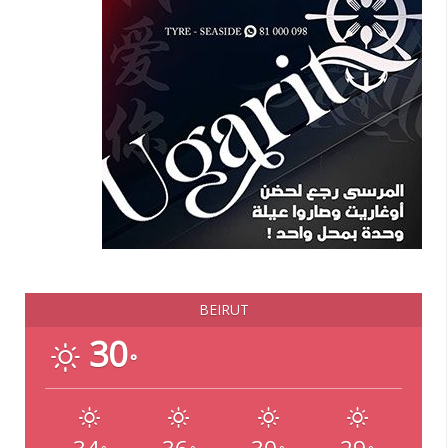
BEIRUT
30
°