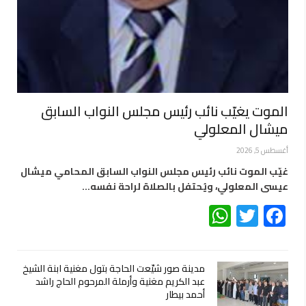
الموت يغيّب نائب رئيس مجلس النواب السابق
ميشال المعلولي
أغسطس 5, 2026
غيّب الموت نائب رئيس مجلس النواب السابق المحامي ميشال
عيسى المعلولي، ويُحتفل بالصلاة لراحة نفسه…
WhatsApp
Twitter
Facebook
مدينة صور شيّعت الحاجة بتول مغنية ابنة الشيخ
عبد الكريم مغنية وأرملة المرحوم الحاج راشد
أحمد بيطار