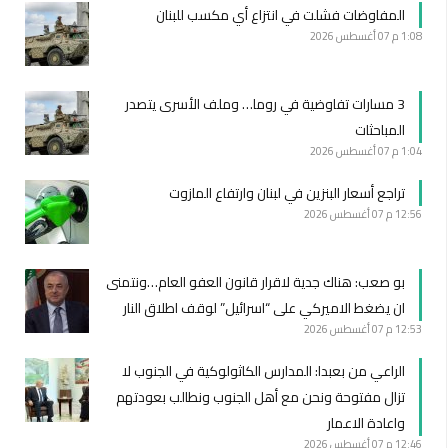
المفاوضات فشلت في انتزاع أي مكسب للبنان
1:08 م
07 أغسطس 2026
3 مسارات تفاوضية في روما… وملف الأسرى يتصدر
المباحثات
1:04 م
07 أغسطس 2026
تراجع أسعار البنزين في لبنان وارتفاع المازوت
12:56 م
07 أغسطس 2026
بو صعب: هناك جدية لاقرار قانون العفو العام…ونتمنى
ان يضغط الاميركي على “اسرائيل” لوقف اطلاق النار
12:53 م
07 أغسطس 2026
الراعي من بعبدا: المدارس الكاثولوكية في الجنوب لا
تزال مفتوحة ونحن مع أهل الجنوب ونطالب بعودتهم
واعادة الاعمار
12:46 م
07 أغسطس 2026