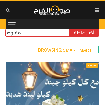
أخبار عاجلة
المفاوضات فشلت 
BROWSING:
SMART MART
محليات