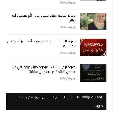
يوليو 28, 2026
وفاة الحاجة الهام محي الدين (أم محمود أبو
صالح)
يوليو 24, 2026
دعوة لإحياء اسبوع المرحوم د. أحمد عز الدين في
العباسية
يوليو 23, 2026
دعوة لإحياء ثالث المرحوم خليل دبوق في دير
عامص (قائمقام بنت جبيل سابقاً)
يوليو 19, 2026
BOURJI VILLAGE المشروع التجاري السياحي الأول من نوعه في
صور…