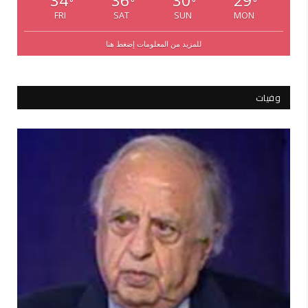
34
36
30
29
°
°
°
°
FRI
SAT
SUN
MON
للمزيد من المعلومات إضغط هنا
وفيات