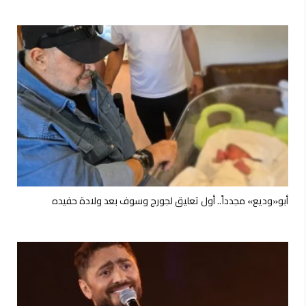
أبو«وديع» مجدداً.. أول تعليق لجورج وسوف بعد ولادة حفيده