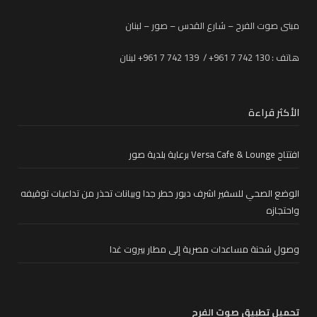
مبنى صوت الفرح – شارع القدس – صور – لبنان
هاتف : 130 742 7 961+ / 139 742 7 961+ لبنان
الأكثر قراءة
افتتاح Versa Cafe & Lounge برعاية بلدية صور
الوضع الصحي للسفير اشرف دبور خطر جدا وبيانات تحذر من تداعيات توقيفه
واحتجازه
وصول شحنة مساعدات مصرية إلى مطار بيروت غدا
تحميل تطبيق صوت الفرح