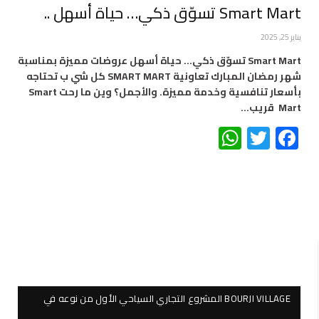
Smart Mart تسوّق ذكي… حياة أسهل ..
يناير 25, 2025
Smart Mart تسوّق ذكي… حياة أسهل عروضات مميزة بمناسبة
شهر رمضان المبارك تعاونية SMART MART كل شي ب تحتاجه
بأسعار تنافسية وخدمة مميزة. والأجمل؟ وين ما رحت Smart
Mart قريب…
WhatsApp
Twitter
Facebook
BOURJI VILLAGE المشروع التجاري السياحي الأول من نوعه في