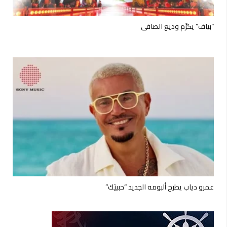
“بياف” يكرّم وديع الصافي
عمرو دياب يطرح ألبومه الجديد “حبيتِك”