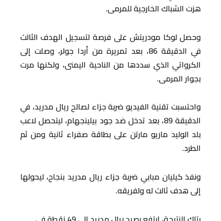
هزت الشباك الخارجية للمرمى.
وحصل لوكا مودريتش على فرصة لتسجيل الهدف الثالث
في الدقيقة 86، بعد تمريرة من أردا جولر، وصلت إلى
الكرواتي الذي سددها من الناحية اليمنى، ولكنها مرت
بجوار المرمى.
واحتسبت تقنية الفيديو ضربة جزاء لصالح ريال مدريد، في
الدقيقة 89، بعد تدخل ضد جود بيلينجهام، ليتحصل لاعب
بلد الوليد ماريو مارتن على بطاقة صفراء ثانية ومن ثم
الطرد.
ونفذ كيليان مبابي ضربة جزاء ريال مدريد بنجاح، ليحولها
إلى هدف ثالث له ولفريقه.
بتلك النتيجة، ارتفع رصيد ريال مدريد إلى 49 نقطة في