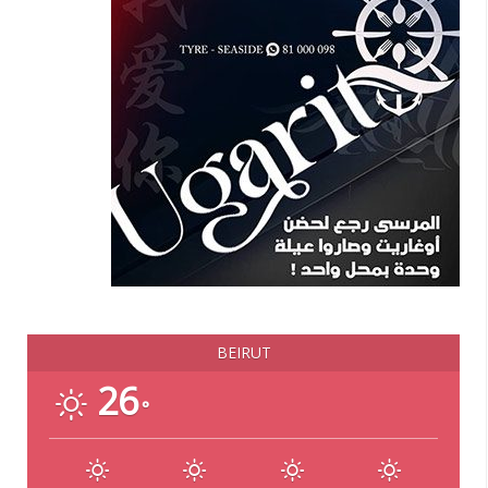
BEIRUT
26
°