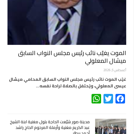
الموت يغيّب نائب رئيس مجلس النواب السابق
ميشال المعلولي
أغسطس 5, 2026
غيّب الموت نائب رئيس مجلس النواب السابق المحامي ميشال
عيسى المعلولي، ويُحتفل بالصلاة لراحة نفسه…
WhatsApp
Twitter
Facebook
مدينة صور شيّعت الحاجة بتول مغنية ابنة الشيخ
عبد الكريم مغنية وأرملة المرحوم الحاج راشد
أحمد بيطار