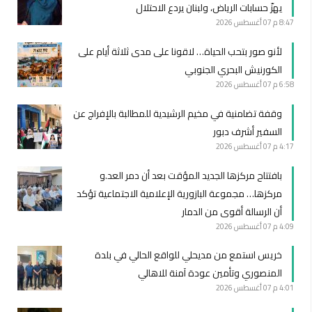
يهزّ حسابات الرياض، ولبنان يردع الاحتلال
8:47 م
07 أغسطس 2026
لأنو صور بتحب الحياة… لاقونا على مدى ثلاثة أيام على
الكورنيش البحري الجنوبي
6:58 م
07 أغسطس 2026
وقفة تضامنية في مخيم الرشيدية للمطالبة بالإفراج عن
السفير أشرف دبور
4:17 م
07 أغسطس 2026
بافتتاح مركزها الجديد المؤقت بعد أن دمر العد.و
مركزها… مجموعة البازورية الإعلامية الاجتماعية تؤكد
أن الرسالة أقوى من الدمار
4:09 م
07 أغسطس 2026
خريس استمع من مديحلي للواقع الحالي في بلدة
المنصوري وتأمين عودة آمنة للاهالي
4:01 م
07 أغسطس 2026