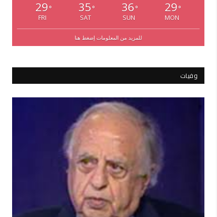
29
35
36
29
°
°
°
°
FRI
SAT
SUN
MON
للمزيد من المعلومات إضغط هنا
وفيات