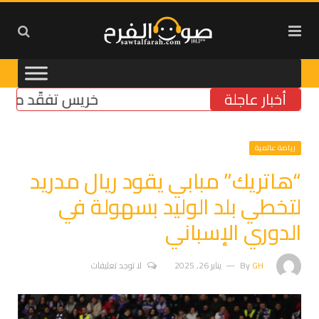
أخبار عاجلة
خريس تفقّد مركز الضم
رياضة عالمية
“هاتريك” مبابي يقود ريال مدريد
لتخطي بلد الوليد بسهولة في
الدوري الإسباني
GH
By
يناير 26, 2025
لا توجد تعليقات