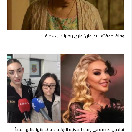
وفاة نجمة “سبايدر مان” ماري ريفيرا عن 82 عامًا
تفاصيل صادمة في وفاة المغنية التركية Güllü.. ابنتها قتلتها عمداً