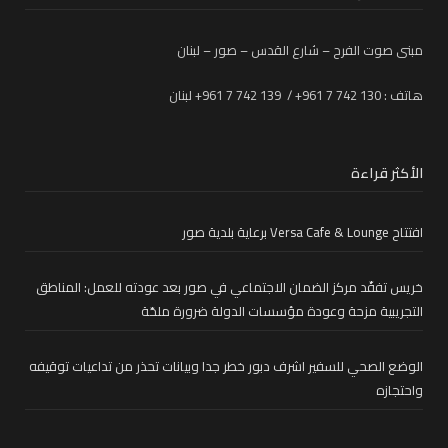
مبنى صوت الفرح – شارع القدس – صور – لبنان
هاتف : 130 742 7 961+ / 139 742 7 961+ لبنان
الأكثر قراءة
افتتاح Versa Cafe & Lounge برعاية بلدية صور
خريس تفقّد مركز الضمان الاجتماعي في صور بعد عودته للعمل: المناطق
التجريبية مزحة وعودة مؤسسات الدولة ضرورة ملحّة
الوضع الصحي للسفير اشرف دبور خطر جدا وبيانات تحذر من تداعيات توقيفه
واحتجازه