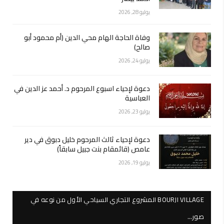
يوليو 28, 2026
وفاة الحاجة الهام محي الدين (أم محمود أبو
صالح)
يوليو 24, 2026
دعوة لإحياء اسبوع المرحوم د. أحمد عز الدين في
العباسية
يوليو 23, 2026
دعوة لإحياء ثالث المرحوم خليل دبوق في دير
عامص (قائمقام بنت جبيل سابقاً)
يوليو 19, 2026
BOURJI VILLAGE المشروع التجاري السياحي الأول من نوعه في
صور…