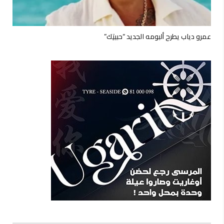
عمرو دياب يطرح ألبومه الجديد “حبيتِك”