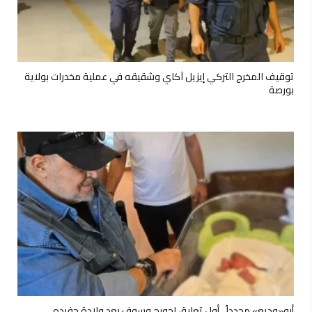
توقيف المخرج التركي إيزيل آكاي وشقيقه في عملية مخدرات بولاية
بورصة
أبو«وديع» مجدداً.. أول تعليق لجورج وسوف بعد ولادة حفيده