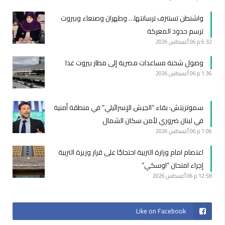
واشنطن تستنزف ترسانتها… وطهران وصنعاء وبيروت
ترسم حدود المعركة
6:32 م
06 أغسطس 2026
وصول شحنة مساعدات مصرية إلى مطار بيروت غدا
1:36 م
06 أغسطس 2026
سموتريتش: بقاء “الجيش الإسرائيلي” في منطقة أمنية
في لبنان ضروري لأمن سكان الشمال
1:06 م
06 أغسطس 2026
اعتصام امام وزارة التربية احتجاجًا على قرار وزيرة التربية
إجراء امتحان “اوسكي”
12:58 م
06 أغسطس 2026
Like on Facebook