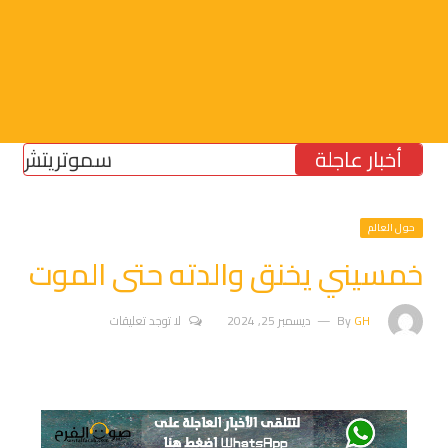
أخبار عاجلة
سموتريتش: بقاء “ا
حول العالم
خمسيني يخنق والدته حتى الموت
GH
By
ديسمبر 25, 2024
لا توجد تعليقات