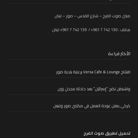
مبنى صوت الفرح – شارع القدس – صور – لبنان
هاتف : 130 742 7 961+ / 139 742 7 961+ لبنان
الأكثر قراءة
افتتاح Versa Cafe & Lounge برعاية بلدية صور
واشنطن تكبح “إسرائيل” بعد حادثة مجدل زون
كركي يعلن عودة العمل في مكتبي صور وتبنين
تحميل تطبيق صوت الفرح