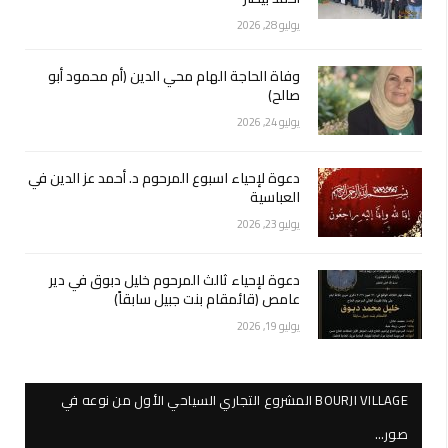
يوليو 28, 2026
وفاة الحاجة الهام محي الدين (أم محمود أبو
صالح)
يوليو 24, 2026
دعوة لإحياء اسبوع المرحوم د. أحمد عز الدين في
العباسية
يوليو 23, 2026
دعوة لإحياء ثالث المرحوم خليل دبوق في دير
عامص (قائمقام بنت جبيل سابقاً)
يوليو 19, 2026
BOURJI VILLAGE المشروع التجاري السياحي الأول من نوعه في
صور…