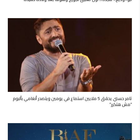
تامر حسني يحقق 5 ملايين استماع في يومين ويتصدر أنغامي بألبوم
“مش هتكرر”