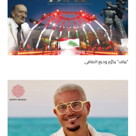
“بياف” يكرّم وديع الصافي