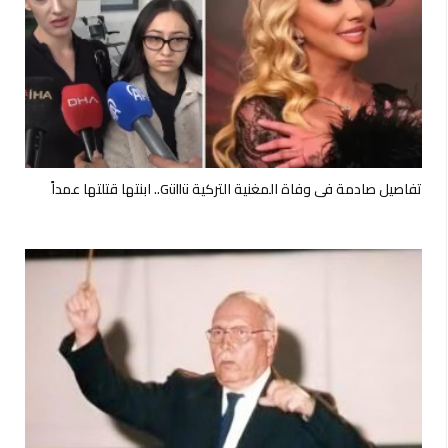
تفاصيل صادمة في وفاة المغنية التركية Güllü.. ابنتها قتلتها عمداً