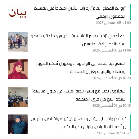
“روابط القطاع العام”: إضراب الاثنين احتجاجاً على تقسيط
المفعول الرجعي
1:00 م
08 أغسطس 2026
بدء أعمال تزفيت جسر القاسمية.. خريس: ما دمّره العدو
نعيد بناءه بإرادة الجنوبيين
11:09 ص
08 أغسطس 2026
السعودية تتقدم إلى الواجهة… وطهران تُحكم الطوق
وصنعاء والجنوب يغيّران المعادلة
10:20 ص
08 أغسطس 2026
سقلاوي بحث مع رئيس بلدية رميش في حلول مناسبة”
لتسلُّم التبغ من قرى المنطقة
10:15 ص
08 أغسطس 2026
ثلاث جبهات على إيقاع واحد… إيران تُربك واشنطن، واليمن
يهزّ حسابات الرياض، ولبنان يردع الاحتلال
8:47 م
07 أغسطس 2026