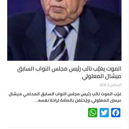
الموت يغيّب نائب رئيس مجلس النواب السابق
ميشال المعلولي
أغسطس 5, 2026
غيّب الموت نائب رئيس مجلس النواب السابق المحامي ميشال
عيسى المعلولي، ويُحتفل بالصلاة لراحة نفسه…
WhatsApp
Twitter
Facebook