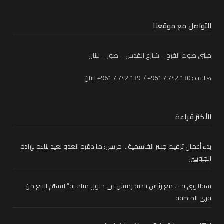
للتواصل مع موقعنا
مبنى صوت الفرح – شارع القدس – صور – لبنان
هاتف : 130 742 7 961+ / 139 742 7 961+ لبنان
الأكثر قراءة
بدء أعمال تزفيت جسر القاسمية.. خريس: ما دمّره العدو نعيد بناءه بإرادة
الجنوبيين
سقلاوي بحث مع رئيس بلدية رميش في حلول مناسبة” لتسلُّم التبغ من
قرى المنطقة