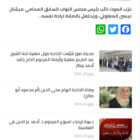
غيّب الموت نائب رئيس مجلس النواب السابق المحامي ميشال
عيسى المعلولي، ويُحتفل بالصلاة لراحة نفسه…
WhatsApp
Twitter
Facebook
مدينة صور شيّعت الحاجة بتول مغنية ابنة الشيخ
عبد الكريم مغنية وأرملة المرحوم الحاج راشد
أحمد بيطار
يوليو 28, 2026
وفاة الحاجة الهام محي الدين (أم محمود أبو
صالح)
يوليو 24, 2026
دعوة لإحياء اسبوع المرحوم د. أحمد عز الدين في
العباسية
يوليو 23, 2026