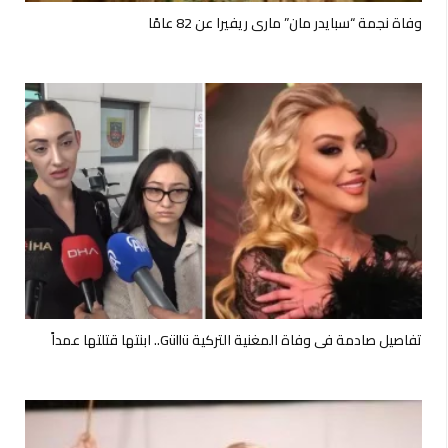
وفاة نجمة “سبايدر مان” ماري ريفيرا عن 82 عامًا
تفاصيل صادمة في وفاة المغنية التركية Güllü.. ابنتها قتلتها عمداً