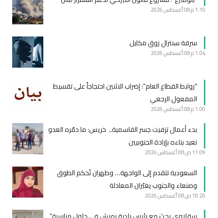
1:10 م
08 أغسطس 2026
سرقة سنترال زوق مكايل
1:04 م
08 أغسطس 2026
“روابط القطاع العام”: إضراب الاثنين احتجاجاً على تقسيط
المفعول الرجعي
1:00 م
08 أغسطس 2026
بدء أعمال تزفيت جسر القاسمية.. خريس: ما دمّره العدو
نعيد بناءه بإرادة الجنوبيين
11:09 ص
08 أغسطس 2026
السعودية تتقدم إلى الواجهة… وطهران تُحكم الطوق
وصنعاء والجنوب يغيّران المعادلة
10:20 ص
08 أغسطس 2026
سقلاوي بحث مع رئيس بلدية رميش في حلول مناسبة”