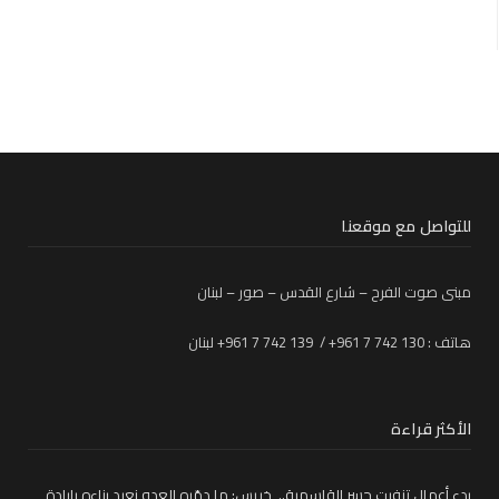
للتواصل مع موقعنا
مبنى صوت الفرح – شارع القدس – صور – لبنان
هاتف : 130 742 7 961+ / 139 742 7 961+ لبنان
الأكثر قراءة
بدء أعمال تزفيت جسر القاسمية.. خريس: ما دمّره العدو نعيد بناءه بإرادة