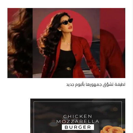
لطيفة تشوّق جمهورها بألبوم جديد