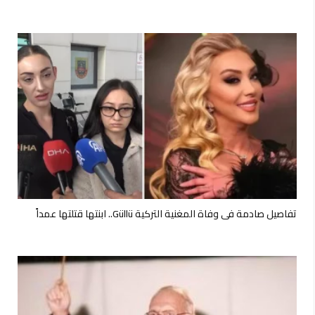
تفاصيل صادمة في وفاة المغنية التركية Güllü.. ابنتها قتلتها عمداً