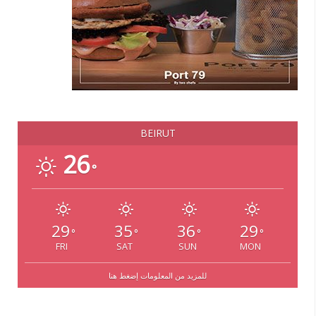
BEIRUT
26
°
29
35
36
29
°
°
°
°
FRI
SAT
SUN
MON
للمزيد من المعلومات إضغط هنا