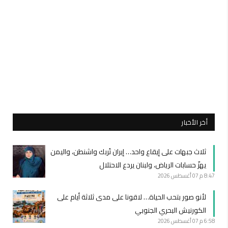
أخر الأخبار
ثلاث جبهات على إيقاع واحد… إيران تُربك واشنطن، واليمن
يهزّ حسابات الرياض، ولبنان يردع الاحتلال
8:47 م
07 أغسطس 2026
لأنو صور بتحب الحياة… لاقونا على مدى ثلاثة أيام على
الكورنيش البحري الجنوبي
6:58 م
07 أغسطس 2026