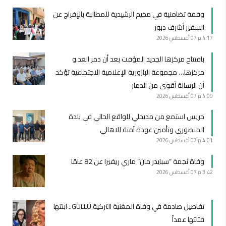
وقفة تضامنية في مخيم الرشيدية للمطالبة بالإفراج عن
السفير أشرف دبور
4:17 م
07 أغسطس 2026
بافتتاح مركزها الجديد المؤقت بعد أن دمر العد.و
مركزها… مجموعة البازورية الإعلامية الاجتماعية تؤكد
أن الرسالة أقوى من الدمار
4:09 م
07 أغسطس 2026
خريس استمع من مديحلي للواقع الحالي في بلدة
المنصوري وتأمين عودة آمنة للاهالي
4:01 م
07 أغسطس 2026
وفاة نجمة “سبايدر مان” ماري ريفيرا عن 82 عامًا
3:42 م
07 أغسطس 2026
تفاصيل صادمة في وفاة المغنية التركية GÜLLÜ.. ابنتها
قتلتها عمداً