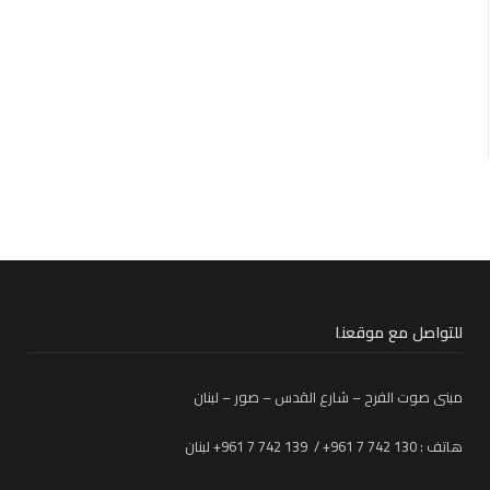
للتواصل مع موقعنا
مبنى صوت الفرح – شارع القدس – صور – لبنان
هاتف : 130 742 7 961+ / 139 742 7 961+ لبنان