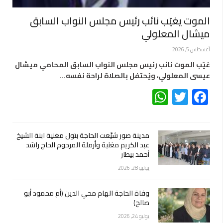
الموت يغيّب نائب رئيس مجلس النواب السابق
ميشال المعلولي
أغسطس 5, 2026
غيّب الموت نائب رئيس مجلس النواب السابق المحامي ميشال
عيسى المعلولي، ويُحتفل بالصلاة لراحة نفسه…
WhatsApp
Twitter
Facebook
مدينة صور شيّعت الحاجة بتول مغنية ابنة الشيخ
عبد الكريم مغنية وأرملة المرحوم الحاج راشد
أحمد بيطار
يوليو 28, 2026
وفاة الحاجة الهام محي الدين (أم محمود أبو
صالح)
يوليو 24, 2026