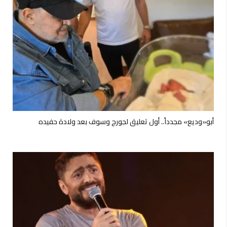
أبو«وديع» مجدداً.. أول تعليق لجورج وسوف بعد ولادة حفيده