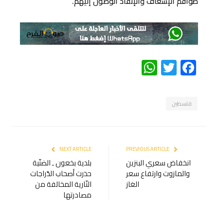
طواقم الإسعاف والإنقاذ الوصول إليهم.
WhatsApp
Twitter
Facebook
فلسطين
NEXT ARTICLE
PREVIOUS ARTICLE
انخفاض سعري البنزين
بلدية بخعون ـ الضنّية
والمازوت وارتفاع سعر
حذرت أصحاب الدّراجات
الغاز
النّارية المخالفة من
مصادرتها