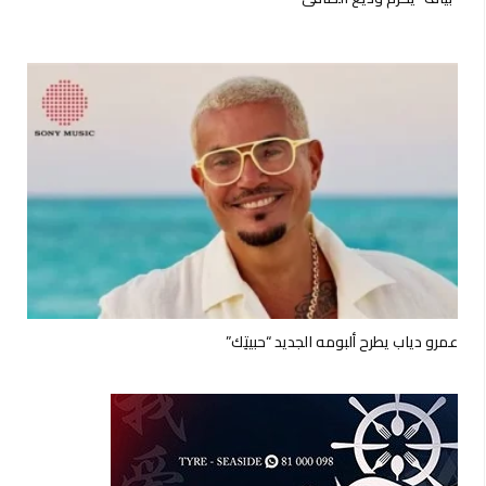
عمرو دياب يطرح ألبومه الجديد “حبيتِك”