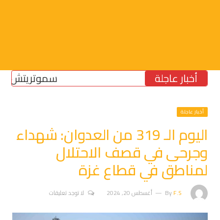
أخبار عاجلة
سموتريتش: بقاء “ال
أخبار عاجلة
اليوم الـ 319 من العدوان: شهداء
وجرحى في قصف الاحتلال
لمناطق في قطاع غزة
F.S
By
أغسطس 20, 2024
لا توجد تعليقات