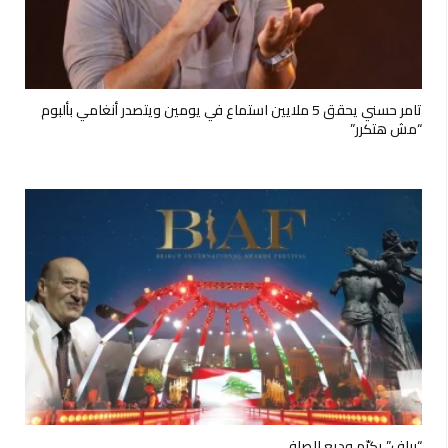
تامر حسني يحقق 5 ملايين استماع في يومين ويتصدر أنغامي بألبوم
“مش هتكرر”
“بياف” يكرّم وديع الصافي