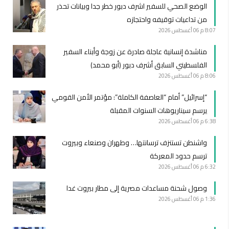
الوضع الصحي للسفير اشرف دبور خطر جدا وبيانات تحذر
من تداعيات توقيفه واحتجازه
8:07 م
06 أغسطس 2026
مناشدة إنسانية عاجلة صادرة عن زوجة وأبناء السفير
الفلسطيني السابق أشرف دبور (أبو محمد)
8:06 م
06 أغسطس 2026
“إسرائيل” أمام “العاصفة الكاملة”: مؤتمر الأمن القومي
يرسم سيناريوهات السنوات المقبلة
6:38 م
06 أغسطس 2026
واشنطن تستنزف ترسانتها… وطهران وصنعاء وبيروت
ترسم حدود المعركة
6:32 م
06 أغسطس 2026
وصول شحنة مساعدات مصرية إلى مطار بيروت غدا
1:36 م
06 أغسطس 2026