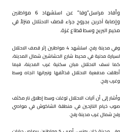
وأفاد مراسل”وفا” عن استشهاد 6 مواطنين
وإصابة آخرين بجروح جراء قصف الاحتلال منزلاً في
مخيم البريج وسط قطاع غزة.
وفي مدينة رفح، استشهد 4 مواطنين إثر قصف الاحتلال
لسيارة مدنية في محيط شارع الحشاشين شمال المدينة،
كما نسف الاحتلال مبان سكنية غرب المدينة، فيما
أطلقت مدفعية الاحتلال قذائفها ونيرانها اتجاه وسط
وغرب رفح.
وأشار إلى أن آليات الاحتلال توغلت وسط إطلاق نار مكثف
صوب خيام النازحين في منطقة الشاكوش في مواصي
رفح شمال غرب مدينة رفح.
وفي مدينة خان يونس، أصيب 5 مواطنين برصاص دبابات