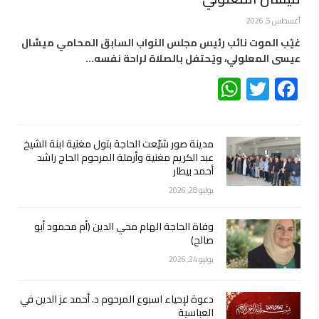
أغسطس 5, 2026
غيّب الموت نائب رئيس مجلس النواب السابق المحامي ميشال
عيسى المعلولي، ويُحتفل بالصلاة لراحة نفسه…
WhatsApp
Twitter
Facebook
مدينة صور شيّعت الحاجة بتول مغنية ابنة الشيخ
عبد الكريم مغنية وأرملة المرحوم الحاج راشد
أحمد بيطار
يوليو 28, 2026
وفاة الحاجة الهام محي الدين (أم محمود أبو
صالح)
يوليو 24, 2026
دعوة لإحياء اسبوع المرحوم د. أحمد عز الدين في
العباسية