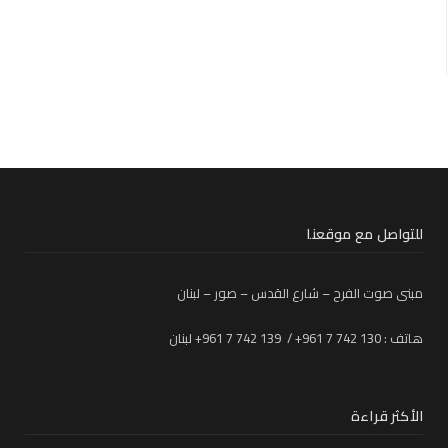
للتواصل مع موقعنا
مبنى صوت الفرح – شارع القدس – صور – لبنان
هاتف : 130 742 7 961+ / 139 742 7 961+ لبنان
الأكثر قراءة