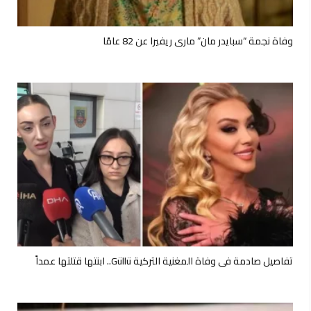
وفاة نجمة “سبايدر مان” ماري ريفيرا عن 82 عامًا
تفاصيل صادمة في وفاة المغنية التركية Güllü.. ابنتها قتلتها عمداً