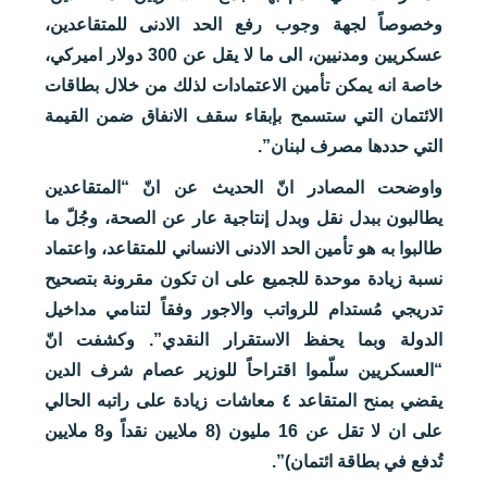
وخصوصاً لجهة وجوب رفع الحد الادنى للمتقاعدين،
عسكريين ومدنيين، الى ما لا يقل عن 300 دولار اميركي،
خاصة انه يمكن تأمين الاعتمادات لذلك من خلال بطاقات
الائتمان التي ستسمح بإبقاء سقف الانفاق ضمن القيمة
التي حددها مصرف لبنان”.
واوضحت المصادر انّ الحديث عن انّ “المتقاعدين
يطالبون ببدل نقل وبدل إنتاجية عار عن الصحة، وجُلّ ما
طالبوا به هو تأمين الحد الادنى الانساني للمتقاعد، واعتماد
نسبة زيادة موحدة للجميع على ان تكون مقرونة بتصحيح
تدريجي مُستدام للرواتب والاجور وفقاً لتنامي مداخيل
الدولة وبما يحفظ الاستقرار النقدي”. وكشفت انّ
“العسكريين سلّموا اقتراحاً للوزير عصام شرف الدين
يقضي بمنح المتقاعد ٤ معاشات زيادة على راتبه الحالي
على ان لا تقل عن 16 مليون (8 ملايين نقداً و8 ملايين
تُدفع في بطاقة ائتمان)”.