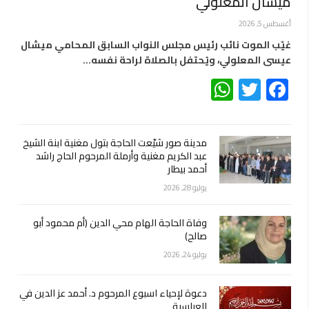
ميشال المعلولي
أغسطس 5, 2026
غيّب الموت نائب رئيس مجلس النواب السابق المحامي ميشال
عيسى المعلولي، ويُحتفل بالصلاة لراحة نفسه…
WhatsApp
Twitter
Facebook
مدينة صور شيّعت الحاجة بتول مغنية ابنة الشيخ
عبد الكريم مغنية وأرملة المرحوم الحاج راشد
أحمد بيطار
يوليو 28, 2026
وفاة الحاجة الهام محي الدين (أم محمود أبو
صالح)
يوليو 24, 2026
دعوة لإحياء اسبوع المرحوم د. أحمد عز الدين في
العباسية