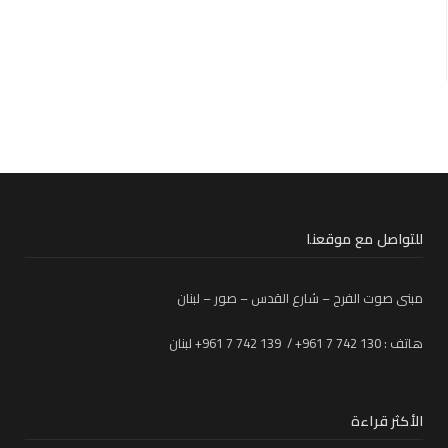
للتواصل مع موقعنا
مبنى صوت الفرح – شارع القدس – صور – لبنان
هاتف : 130 742 7 961+ / 139 742 7 961+ لبنان
الأكثر قراءة