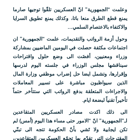
وعلمت “الجمهورية” انّ العسكريين تلقّوا توجيها صارما
يمنع قطع الطرق منعا باتا، وكذلك يمنع تطويق السرايا
والاكتفاء بالاعتصام السلمي…
وحول أزمة الرواتب والتقديمات، علمت “الجمهورية” ان
اجتماعات مكثفة حصلت في اليومين الماضيين بمشاركة
وزراء ومعنيين، أفضَت الى وضع حلول واقتراحات
سيناقشها مجلس الوزراء في جلسته اليوم لدرسها
وإقرارها، وتشمل ايضا حل إضراب موظفي وزارة المال
الذين سيواظبون مباشرة على تسيير المعاملات
والاجراءات المتعلقة بدفع الرواتب التي ستتأخر حتماً
تأخيراً تقنياً لبضعة ايام.
الى ذلك اكدت مصادر العسكريين المتقاعدين
لـ”الجمهورية” انّ “الامور حتى مساء هذا اليوم (أمس) لم
تكن ايجابية ولا تَشي بأنّ الحكومة تتجه الى تبنّي
المقترحات التي تقدّم بها تجمّع العسكريين المتقاعدين،