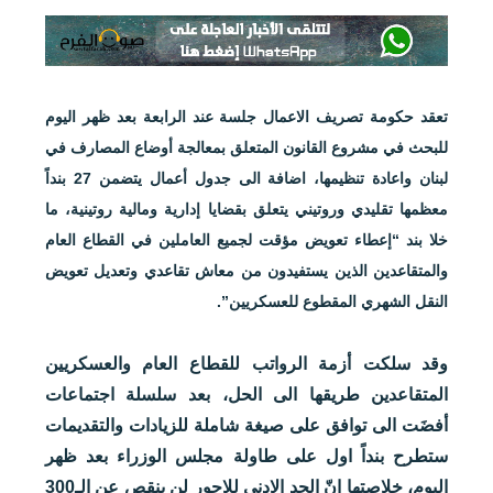
تعقد حكومة تصريف الاعمال جلسة عند الرابعة بعد ظهر اليوم
للبحث في مشروع القانون المتعلق بمعالجة أوضاع المصارف في
لبنان واعادة تنظيمها، اضافة الى جدول أعمال يتضمن 27 بنداً
معظمها تقليدي وروتيني يتعلق بقضايا إدارية ومالية روتينية، ما
خلا بند “إعطاء تعويض مؤقت لجميع العاملين في القطاع العام
والمتقاعدين الذين يستفيدون من معاش تقاعدي وتعديل تعويض
النقل الشهري المقطوع للعسكريين”.
وقد سلكت أزمة الرواتب للقطاع العام والعسكريين
المتقاعدين طريقها الى الحل، بعد سلسلة اجتماعات
أفضَت الى توافق على صيغة شاملة للزيادات والتقديمات
ستطرح بنداً اول على طاولة مجلس الوزراء بعد ظهر
اليوم، خلاصتها انّ الحد الادنى للاجور لن ينقص عن الـ300