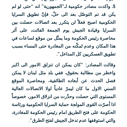
$. واكدت مصادر حكومية لـ”الجمهورية” انه “حتى لو لم
يكن قد تم التوصّل بعد الى حلّ، فإنّ تطويق السرايا
الحكومية اصبح فعلاً لن يتكرر بعد اتصالات حصلت بين
السرايا وقيادة الجيش يوم الجمعة الفائت، على أثر
محاصرة رئيس الحكومة وما يمثّل من موقع لساعات في
هذا المكان وعدم تَمكّنه من المغادرة حتى المساء بسبب
تطويق العسكريين كل المداخل”.
وقالت المصادر: “كان يمكن ان تنزلق الامور الى اكبر
واخطر من مطالبة بحقوق، ففي بلد مثل لبنان لا يمكن
فصل الحدث عن أبعاده الطائفية، ومحاصرة الموقع
السني الاول ما كان ليمرّ عادياً لولا الاتصالات العالية
المستوى التي حصلت وحذّرت من انزلاق الامور، خصوصاً
اذا أصرّت القوى المولجة حماية السرايا الحكومية ورئاسة
الحكومة على فتح الطريق امام رئيس الحكومة للمغادرة،
والتي استوقفها عدم تدخل الجيش لفتح الطرق”.