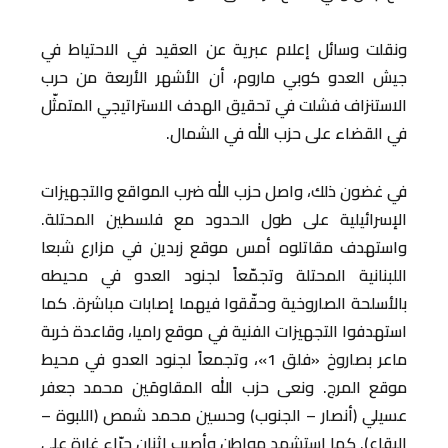
ونقلت وسائل إعلام عبرية عن العقيد في الاحتياط في
جيش العدو كوبي ماروم، أن الأشهر الأربعة من حرب
الاستنزاف فشلت في تحقيق الهدف الاستراتيجي المتمثّل
في القضاء على حزب الله في الشمال.
في غضون ذلك، واصل حزب الله ضرب المواقع والتجهيزات
الإسرائيلية على طول الحدود مع فلسطين المحتلة.
واستهدف مقاتلوه أمس موقع زبدين في مزارع شبعا
اللبنانية المحتلة و‏تجمّعاً لجنود العدو في محيطه
‏بالأسلحة الصاروخية وحقّقوا فيهما إصابات مباشرة.‏ ‏كما
استهدفوا التجهيزات الفنية في موقع راميا، وقاعدة خربة
ماعر بصاروخ «فلق 1»، وتجمعاً لجنود العدو في محيط
موقع المرج. ونعى حزب الله المقاومَين محمد جعفر
عسيلي (أنصار – الجنوب) وحسين محمد شمص (اللبوة –
البقاع). كما استشهد مواطن وأصيب اثنان جرّاء غارة على