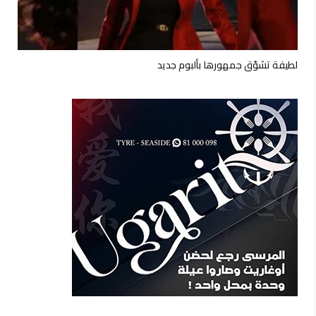
لطيفة تشوّق جمهورها بألبوم جديد