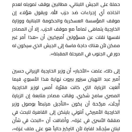
حملة على الجيش اللبناني، مطالبين بوقف تمويله لعدم
اتخاذه أي إجراءات ضد حزب الله. ويقول هؤلاء إن
موقف المؤسسة العسكرية والحكومة اللبنانية ووزارة
الخارجية يتماهى تماماً مع موقف الحزب. إلا أن المصادر
نفسها نقلت عن مسؤولين أميركيين أن «هذا أمر غير
ممكن لأن هناك حاجة ماسة إلى الجيش الذي سيكون له
دور في الجنوب في المرحلة المقبلة».
إلى ذلك، علمت «الأخبار» أن وزير الخارجية الإيراني حسين
أمير عبد اللهيان سيزور بيروت نهاية هذا الأسبوع، فيما
أُلغيت الزيارة التي كانت مقرّرة أمس لوزير الخارجية
المصري سامح شكري. وقالت مصادر متابعة إن الزيارة
أُرجئت، مرجّحة أن يكون «التأجيل مرتبطاً بوصول وزير
الخارجية الأميركي أنتوني بلينكن إلى القاهرة للبحث في
صفقة الأسرى في غزة». وأضافت أن «البحث في شأن
لبنان سيُجمّد لفترة لأن التركيز حالياً هو على ملف غزة»،