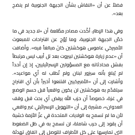
فضلاً عن أن «النقاش بشأن الجبهة الجنوبية لم ينضج
بعد».
وفي هذا الإطار، أكّدت مصادر مطّلعة أن «لا جديد في ما
خصّ الجبهة الجنوبية، وما رُوّج عن اقتراحات للمبعوث
الأميركي عاموس هوكشتين كانَ مبالغاً فيه». وأضافت
أن «عدم زيارة هوكشتين لبيروت بعد تل أبيب ليس مرتبطاً
بفشل محادثاته مع المسؤولين الإسرائيليين، إذ إن أحداً
لم يُبلغ بأنه سيزور لبنان ولم تُطلب له أي مواعيد».
وأشارت إلى أن «الأميركيين اقتنعوا أخيراً بأن أي اقتراح
سيتقدّم به هوكشتين لن يكون واقعياً قبل حسم الوضع
في غزة، خصوصاً أن حزب الله يرفض أي بحث قبل وقف
العدوان»، مشيرة إلى أن «التهويل الإسرائيلي غير واقعي
لأن ما لم تسمح به الولايات المتحدة في عزّ الأزمة خشية
أن يقود إلى حرب شاملة، لن تسمح به في ظل الضغوط
التي تمارسها على كل الأطراف للتوصل إلى اتفاق تهدئة