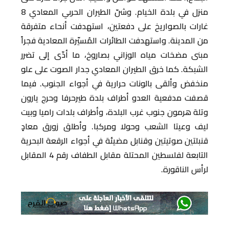
منزل في بلدة الخيام. وشنّ الطيران الحربي المعادي 8
غارات بالصواريخ على دفعتين، استهدفت أنحاء متفرقة
من المدينة. واستهدفت الطائرات المُسيّرة المعادية فجراً
مبنى مضخات مياه الوزاني بصاروخ، ما أدّى إلى تضرر
الشبكة. كما خرق الطيران المعادي جدار الصوت على علو
منخفض وألقى بالونات حرارية في أجواء الجنوب. فيما
قصفت مدفعية العدو أطراف بلدة طيرحرفا وحرج يارون
وتلة هرمون جنوب غرب البلدة، وأطراف بلدات راميا وبيت
ليف وعيتا الشعب وحولا ومركبا. وأطلق زورق معادٍ
قنبلتين صوتيتين وقنابل مضيئة في أجواء الرقعة البحرية
التابعة لفلسطين المحتلة مقابل الطفاف رقم 4 المقابل
لرأس الناقورة.