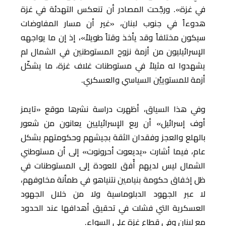
في غزة». ورجّحت المصادر أن تنعكس التهدئة في غزة
هدوءاً في جنوب لبنان، «غير أن مسار المفاوضات
سيكون مختلفاً وقد يأخذ وقتاً طويلاً»، إذ إن ما يواجهه
الإسرائيليون من أزمة نزوح المستوطنين في الشمال لم
يشهدوا له مثيلاً في مستوطنات غلاف غزة، ما يشكّل
أزمة للمستوييْن السياسي والعسكري.
وفي هذا السياق، أظهرت دراسة نشرها موقع «تايمز
أوف إسرائيل» أن ربع الإسرائيليين يعانون من شعور
بالهلع والعجز وفقدان الثقة بجيشهم وحكومتهم بشكل
عام، فيما أشارت «يديعوت أحرونوت» إلى أن مستوطني
الشمال ليس لديهم أُفق للعودة إلى المستوطنات في
ظل إخفاق حكومة بنيامين نتنياهو في طمأنة مخاوفهم،
لا عبر الجهود الدبلوماسية ولا من خلال الجهود
العسكرية التي فشلت في تحقيق أهدافها عند الحدود
مع لبنان وفي قطاع غزة على السواء.