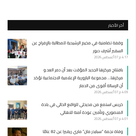
أخر الأخبار
وقفة تضامنية في مخيم الرشيدية للمطالبة بالإفراج عن
السفير أشرف دبور
4:17 م
07 أغسطس 2026
بافتتاح مركزها الجديد المؤقت بعد أن دمر العد.و
مركزها… مجموعة البازورية الإعلامية الاجتماعية تؤكد
أن الرسالة أقوى من الدمار
4:09 م
07 أغسطس 2026
خريس استمع من مديحلي للواقع الحالي في بلدة
المنصوري وتأمين عودة آمنة للاهالي
4:01 م
07 أغسطس 2026
وفاة نجمة “سبايدر مان” ماري ريفيرا عن 82 عامًا