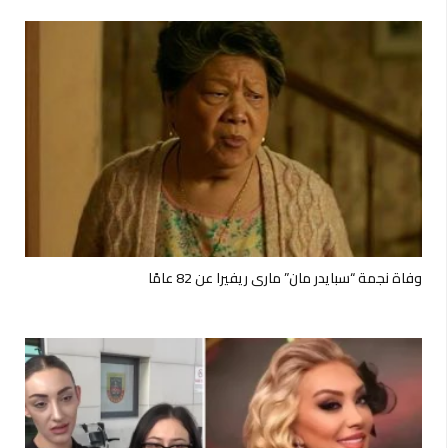
وفاة نجمة “سبايدر مان” ماري ريفيرا عن 82 عامًا