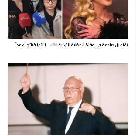
تفاصيل صادمة في وفاة المغنية التركية Güllü.. ابنتها قتلتها عمداً