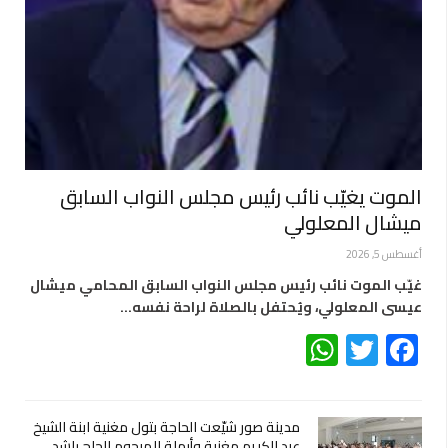
الموت يغيّب نائب رئيس مجلس النواب السابق
ميشال المعلولي
أغسطس 5, 2026
غيّب الموت نائب رئيس مجلس النواب السابق المحامي ميشال
عيسى المعلولي، ويُحتفل بالصلاة لراحة نفسه…
WhatsApp
Twitter
Facebook
مدينة صور شيّعت الحاجة بتول مغنية ابنة الشيخ
عبد الكريم مغنية وأرملة المرحوم الحاج راشد