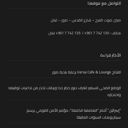
للتواصل مع موقعنا
مبنى صوت الفرح – شارع القدس – صور – لبنان
هاتف : 130 742 7 961+ / 139 742 7 961+ لبنان
الأكثر قراءة
افتتاح Versa Cafe & Lounge برعاية بلدية صور
الوضع الصحي للسفير اشرف دبور خطر جدا وبيانات تحذر من تداعيات توقيفه
واحتجازه
“إسرائيل” أمام “العاصفة الكاملة”: مؤتمر الأمن القومي يرسم
سيناريوهات السنوات المقبلة