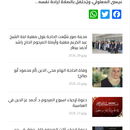
عيسى المعلولي، ويُحتفل بالصلاة لراحة نفسه…
WhatsApp
Twitter
Facebook
مدينة صور شيّعت الحاجة بتول مغنية ابنة الشيخ
عبد الكريم مغنية وأرملة المرحوم الحاج راشد
أحمد بيطار
يوليو 28, 2026
وفاة الحاجة الهام محي الدين (أم محمود أبو
صالح)
يوليو 24, 2026
دعوة لإحياء اسبوع المرحوم د. أحمد عز الدين في
العباسية
يوليو 23, 2026
دعوة لإحياء ثالث المرحوم خليل دبوق في دير