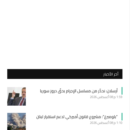
أخر الأخبار
أرسلان: نحذّر من مسلسل الإجرام بحقّ دروز سوريا
1:59 م
08 أغسطس 2026
“بلومبرغ”: مشروع قانون أميركي لدعم استقرار لبنان
1:10 م
08 أغسطس 2026