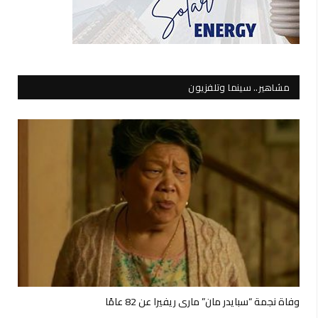
مشاهير.. سينما وتلفزيون
وفاة نجمة “سبايدر مان” ماري ريفيرا عن 82 عامًا