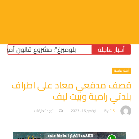
أخبار عاجلة
“بلومبرغ”: مشروع قانون أميركي لدعم 
أخبار عاجلة
قصف مدفعي معاد على اطراف
بلدتي رامية وبيت ليف
F.S
By
نوفمبر 16, 2023
لا توجد تعليقات