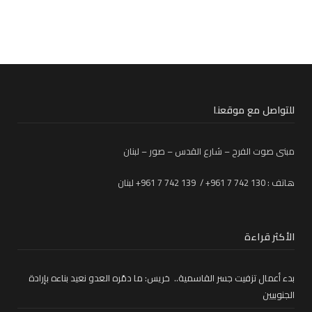
للتواصل مع موقعنا
مبنى صوت الفرح – شارع القدس – صور – لبنان
هاتف : 130 742 7 961+ / 139 742 7 961+ لبنان
الأكثر قراءة
بدء أعمال تزفيت جسر القاسمية.. خريس: ما دمّره العدو نعيد بناءه بإرادة
الجنوبيين