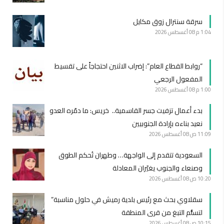
سرقة سنترال زوق مكايل
1:04 م
08 أغسطس 2026
“روابط القطاع العام”: إضراب الاثنين احتجاجاً على تقسيط
المفعول الرجعي
1:00 م
08 أغسطس 2026
بدء أعمال تزفيت جسر القاسمية.. خريس: ما دمّره العدو
نعيد بناءه بإرادة الجنوبيين
11:09 ص
08 أغسطس 2026
السعودية تتقدم إلى الواجهة… وطهران تُحكم الطوق
وصنعاء والجنوب يغيّران المعادلة
10:20 ص
08 أغسطس 2026
سقلاوي بحث مع رئيس بلدية رميش في حلول مناسبة”
لتسلُّم التبغ من قرى المنطقة
10:15 ص
08 أغسطس 2026