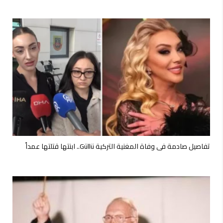
تفاصيل صادمة في وفاة المغنية التركية Güllü.. ابنتها قتلتها عمداً