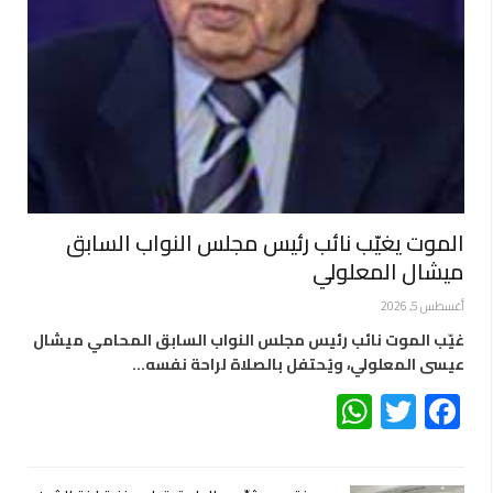
الموت يغيّب نائب رئيس مجلس النواب السابق
ميشال المعلولي
أغسطس 5, 2026
غيّب الموت نائب رئيس مجلس النواب السابق المحامي ميشال
عيسى المعلولي، ويُحتفل بالصلاة لراحة نفسه…
WhatsApp
Twitter
Facebook