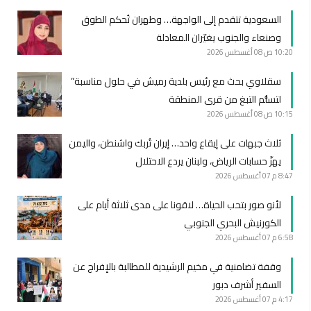
السعودية تتقدم إلى الواجهة… وطهران تُحكم الطوق
وصنعاء والجنوب يغيّران المعادلة
10:20 ص
08 أغسطس 2026
سقلاوي بحث مع رئيس بلدية رميش في حلول مناسبة”
لتسلُّم التبغ من قرى المنطقة
10:15 ص
08 أغسطس 2026
ثلاث جبهات على إيقاع واحد… إيران تُربك واشنطن، واليمن
يهزّ حسابات الرياض، ولبنان يردع الاحتلال
8:47 م
07 أغسطس 2026
لأنو صور بتحب الحياة… لاقونا على مدى ثلاثة أيام على
الكورنيش البحري الجنوبي
6:58 م
07 أغسطس 2026
وقفة تضامنية في مخيم الرشيدية للمطالبة بالإفراج عن
السفير أشرف دبور
4:17 م
07 أغسطس 2026