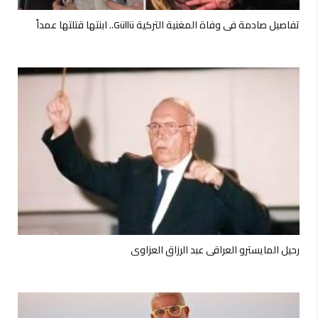
تفاصيل صادمة في وفاة المغنية التركية Güllü.. ابنتها قتلتها عمداً
رحيل المايسترو العراقي عبد الرزاق العزاوي