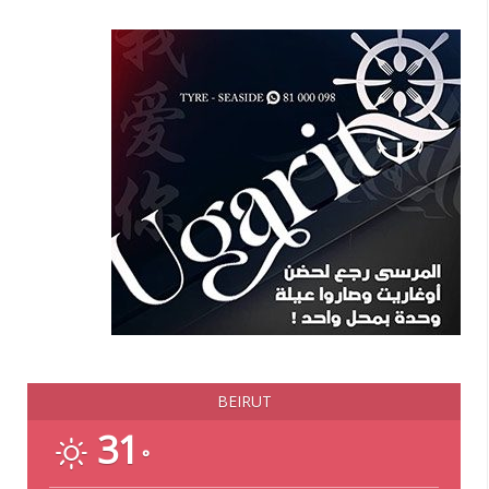
BEIRUT
31
°