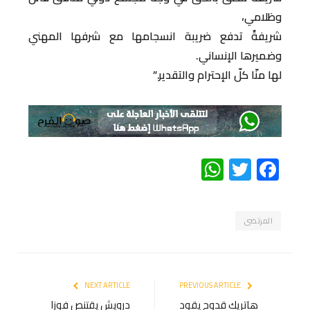
وظلامي،
‏شريفةٌ تدفع ضريبة انسجامها مع شرفها المهني
وضميرها الإنساني.
‏لها منّا كلّ الإحترام والتقدير.”
WhatsApp
Twitter
Facebook
المرتضى
NEXT ARTICLE
PREVIOUS ARTICLE
هاتريك قدوح يقود
درويش يقتنص فوزا