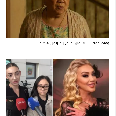
وفاة نجمة “سبايدر مان” ماري ريفيرا عن 82 عامًا