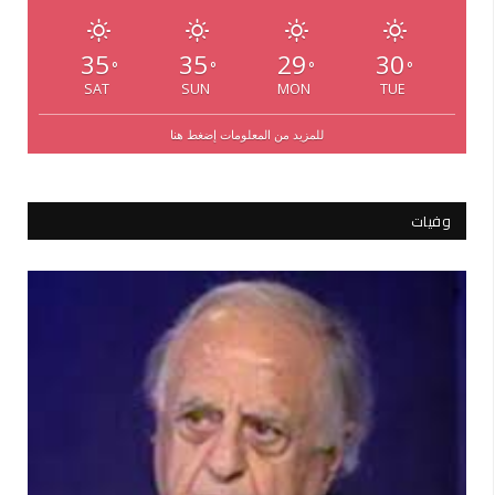
35
35
29
30
°
°
°
°
SAT
SUN
MON
TUE
للمزيد من المعلومات إضغط هنا
وفيات