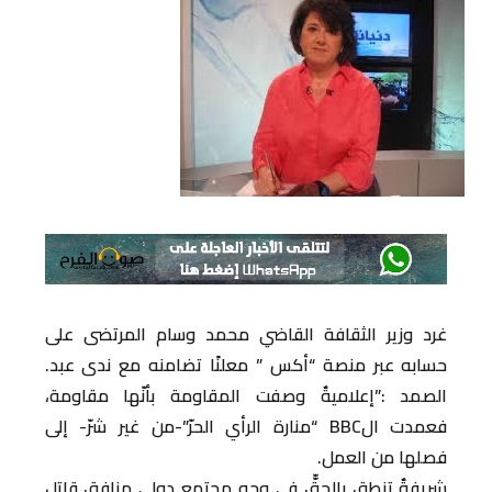
غرد وزير الثقافة القاضي محمد وسام المرتضى على
حسابه عبر منصة “أكس ” معلنًا تضامنه مع ندى عبد.
الصمد :”إعلاميةٌ وصفت المقاومة بأنّها مقاومة،
فعمدت الBBC “منارة الرأي الحرّ”-من غير شرّ- إلى
فصلها من العمل.
‏شريفةٌ تنطق بالحقّّ في وجه مجتمع دولي منافق قاتل