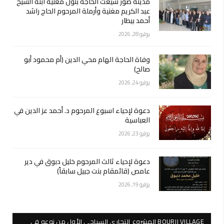
مدينة صور شيّعت الحاجة بتول مغنية ابنة الشيخ
عبد الكريم مغنية وأرملة المرحوم الحاج راشد
أحمد بيطار
يوليو 28, 2026
وفاة الحاجة الهام محي الدين (أم محمود أبو
صالح)
يوليو 24, 2026
دعوة لإحياء اسبوع المرحوم د. أحمد عز الدين في
العباسية
يوليو 23, 2026
دعوة لإحياء ثالث المرحوم خليل دبوق في دير
عامص (قائمقام بنت جبيل سابقاً)
يوليو 19, 2026
BOURJI VILLAGE المشروع التجاري السياحي الأول من نوعه في