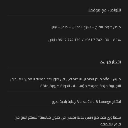
للتواصل مع موقعنا
مبنى صوت الفرح – شارع القدس – صور – لبنان
هاتف : 130 742 7 961+ / 139 742 7 961+ لبنان
الأكثر قراءة
خريس تفقّد مركز الضمان الاجتماعي في صور بعد عودته للعمل: المناطق
التجريبية مزحة وعودة مؤسسات الدولة ضرورة ملحّة
افتتاح Versa Cafe & Lounge برعاية بلدية صور
سقلاوي بحث مع رئيس بلدية رميش في حلول مناسبة” لتسلُّم التبغ من
قرى المنطقة