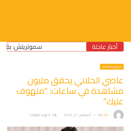
أخبار عاجلة
سموتريتش: بقاء “الجي
نجوم ومشاهير
عاصي الحلاني يحقق مليون
مشاهدة في ساعات: “ملهوف
عليك”
GH
By
أغسطس 21, 2023
لا توجد تعليقات