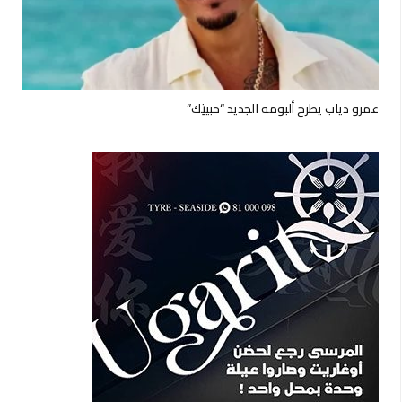
عمرو دياب يطرح ألبومه الجديد “حبيتِك”