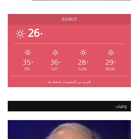
BEIRUT
26
°
35
36
28
29
°
°
°
°
FRI
SAT
SUN
MON
للمزيد من المعلومات إضغط هنا
وفيات