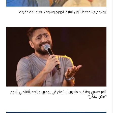
أبو«وديع» مجدداً.. أول تعليق لجورج وسوف بعد ولادة حفيده
تامر حسني يحقق 5 ملايين استماع في يومين ويتصدر أنغامي بألبوم
“مش هتكرر”