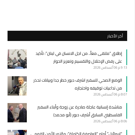
أخر الأخبار
إطلاق “ملتقى معاً.. من اجل الانسان في لبنان”: تأكيد
على رفض الإحتلال والتقسيم وتعزيز الحوار
9:13 م
06 أغسطس 2026
الوضع الصحي للسفير اشرف دبور خطر جدا وبيانات تحذر
من تداعيات توقيفه واحتجازه
8:07 م
06 أغسطس 2026
مناشدة إنسانية عاجلة صادرة عن زوجة وأبناء السفير
الفلسطيني السابق أشرف دبور (أبو محمد)
8:06 م
06 أغسطس 2026
“إسرائيل” أمام “العاصفة الكاملة”: مؤتمر الأمن القومي