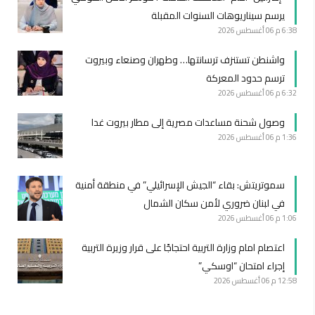
يرسم سيناريوهات السنوات المقبلة
6:38 م
06 أغسطس 2026
واشنطن تستنزف ترسانتها… وطهران وصنعاء وبيروت
ترسم حدود المعركة
6:32 م
06 أغسطس 2026
وصول شحنة مساعدات مصرية إلى مطار بيروت غدا
1:36 م
06 أغسطس 2026
سموتريتش: بقاء “الجيش الإسرائيلي” في منطقة أمنية
في لبنان ضروري لأمن سكان الشمال
1:06 م
06 أغسطس 2026
اعتصام امام وزارة التربية احتجاجًا على قرار وزيرة التربية
إجراء امتحان “اوسكي”
12:58 م
06 أغسطس 2026