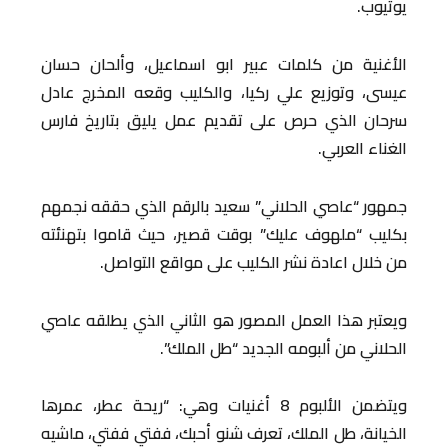
يوتيوب.
الأغنية من كلمات عبير ابو اسماعيل، وألحان حسان
عيسى، وتوزيع علي ركيا، والكليب وقعه المخرج عادل
سرحان الذي حرص على تقديم عمل يليق بتاريخ فارس
الغناء العربي.
جمهور “عاصي الحلاني” سعيد بالرقم الذي حققه نجمهم
بكليب “ملهوف عليك” بوقت قصير، حيث قاموا بتهنئته
من خلال اعادة نشر الكليب على مواقع التواصل.
ويعتبر هذا العمل المصور هو الثاني الذي يطلقه عاصي
الحلاني من ألبومه الجديد “طل الملك”.
ويتضمن الألبوم 8 أغنيات وهي: “ريحة عطر، عمرها
الخيانة، طل الملك، تعرف شنو أحبك، ففتي ففتي، ماشيه