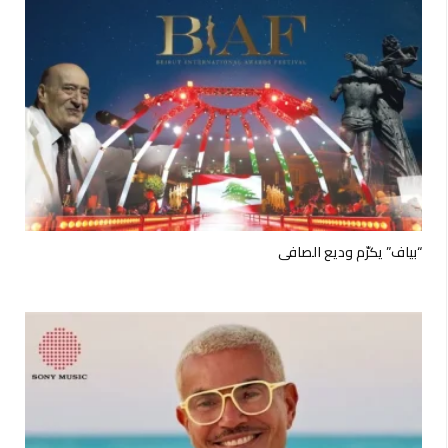
“بياف” يكرّم وديع الصافي