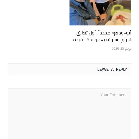
أبو«وديع» مجدداً.. أول تعليق
لجورج وسوف بعد ولادة حفيده
يوليو 25, 2026
LEAVE A REPLY