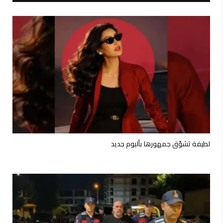
لطيفة تشوّق جمهورها بألبوم جديد