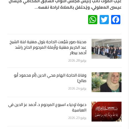
غيّب الموت نائب رئيس مجلس النواب السابق المحامي ميشال
عيسى المعلولي، ويُحتفل بالصلاة لراحة نفسه…
WhatsApp
Twitter
Facebook
مدينة صور شيّعت الحاجة بتول مغنية ابنة الشيخ
عبد الكريم مغنية وأرملة المرحوم الحاج راشد
أحمد بيطار
يوليو 28, 2026
وفاة الحاجة الهام محي الدين (أم محمود أبو
صالح)
يوليو 24, 2026
دعوة لإحياء اسبوع المرحوم د. أحمد عز الدين في
العباسية
يوليو 23, 2026