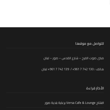
للتواصل مع موقعنا
مبنى صوت الفرح – شارع القدس – صور – لبنان
هاتف : 130 742 7 961+ / 139 742 7 961+ لبنان
الأكثر قراءة
افتتاح Versa Cafe & Lounge برعاية بلدية صور