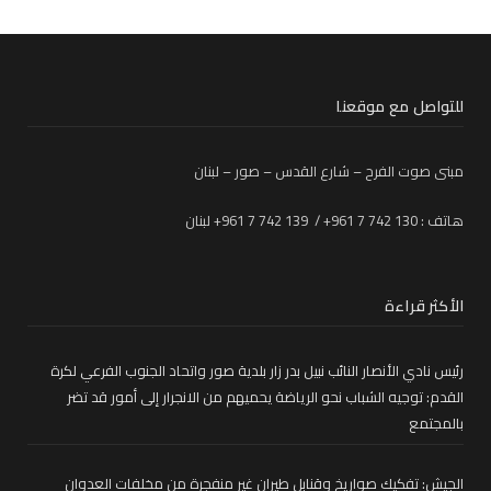
للتواصل مع موقعنا
مبنى صوت الفرح – شارع القدس – صور – لبنان
هاتف : 130 742 7 961+ / 139 742 7 961+ لبنان
الأكثر قراءة
رئيس نادي الأنصار النائب نبيل بدر زار بلدية صور واتحاد الجنوب الفرعي لكرة
القدم: توجيه الشباب نحو الرياضة يحميهم من الانجرار إلى أمور قد تضر
بالمجتمع
الجيش: تفكيك صواريخ وقنابل طيران غير منفجرة من مخلفات العدوان