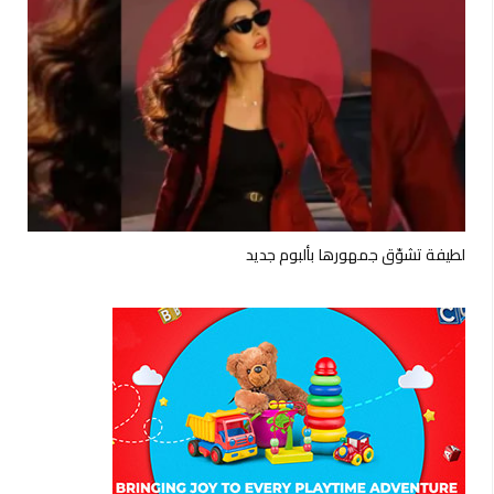
لطيفة تشوّق جمهورها بألبوم جديد