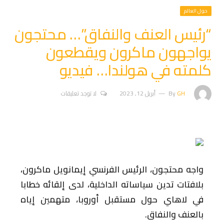
حول العالم
“رئيس العنف والنفاق”… محتجون
يواجهون ماكرون ويقطعون
كلمته في هولندا… فيديو
GH
By
أبريل 12, 2023
لا توجد تعليقات
واجه محتجون، الرئيس الفرنسي إيمانويل ماكرون،
بلافتات تدين سياساته الداخلية، لدى إلقائه خطابا
في لاهاي حول مستقبل أوروبا، متهمين إياه
بالعنف والنفاق.