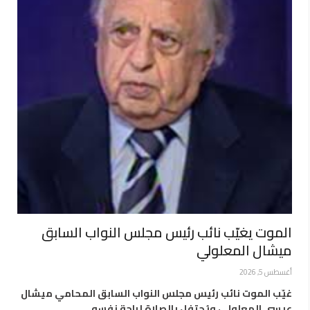
الموت يغيّب نائب رئيس مجلس النواب السابق
ميشال المعلولي
أغسطس 5, 2026
غيّب الموت نائب رئيس مجلس النواب السابق المحامي ميشال
عيسى المعلولي، ويُحتفل بالصلاة لراحة نفسه…