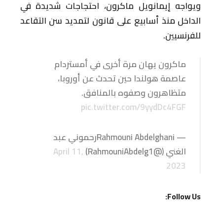
ويواجه إيمانويل ماكرون، احتجاجات شديدة في
الداخل منذ أسابيع على قانون لتمديد سن التقاعد
للفرنسيين.
ماكرون يهان مرة أخرى في أمستردام
عاصمة هولندا حين تحدث عن أوروبا،
متظاهرون وصفوه بالمنافق.
pic.twitter.com/9yydDc4FGF
— Rahmouni Abdelghaniرحموني عبد
الغني (@RahmouniAbdelg1)
April 11,
2023
Follow Us: