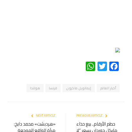
WhatsApp
Twitter
Facebook
أخبار العالم
إيمانويل ماكرون
فرنسا
هولندا
NEXT ARTICLE
PREVIOUS ARTICLE
حطم الأرقام.. بيع حذاء
«هردبشت» محمد دايخ:
مايكل جوردان بسعر “لا
مرآة الواقع الموجِعة