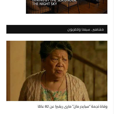
مشاهير.. سينما وتلفزيون
وفاة نجمة “سبايدر مان” ماري ريفيرا عن 82 عامًا