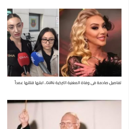
تفاصيل صادمة في وفاة المغنية التركية Güllü.. ابنتها قتلتها عمداً