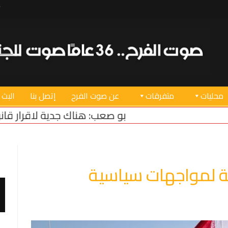
محليات
متفرقات
عن صوت الفرح
إتصل بنا
البث 
 صعب: هناك جدية لاقرار قانون العفو العام…ونتمنى ا
ة لمواجهات سياسية