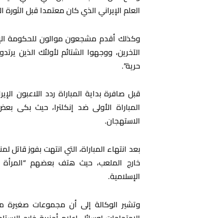
العلم الإيراني الذي كان معتمدا قبل الثورة ال
وكذلك أقدم مشجعون موالون للحكومة الإيرا
الآخرين، ووجهوا الشتائم لأولئك الذين يرتد
حرية”.
قبل صافرة بداية المباراة ردد اللاعبون ا
المباراة الأولى ضد إنكلترا، حيث بكى 
الاستهجان.
خارج الملعب، حيث هتف بعضهم “المرأة ح
الإسلامية.
وتشير الوكالة إلى أن مجموعات صغيرة م
الاحتجاجات لوسائل إعلام أجنبية خارج الاس