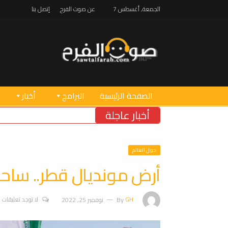
الجمعة, أغسطس 7
عن صوت الفرح
إتصل بنا
الصفحة الرئيسية
البرامج
أخبار
أخبار عاجلة
بو
حول العالم
أرض مونديال قطر.. ساح
GH
By
نوفمبر 25, 2022
لا توجد تعليقات