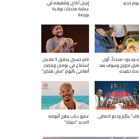
لبوم جديد
إيزيل آكاي وشقيقه في
عملية مخدرات بولاية
بورصة
و«وديع» مجدداً.. أول
تامر حسني يحقق 5 ملايين
ليق لجورج وسوف بعد
استماع في يومين ويتصدر
ادة حفيده
أنغامي بألبوم “مش هتكرر”
ياف” يكرّم وديع الصافي
عمرو دياب يطرح ألبومه
الجديد “حبيتِك”