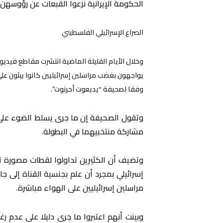
الحكومة الإيرانية نزعوا القبعات عن رؤوسهن 
الصراع الإسرائيلي الفلسطيني
وخلال الأيام القليلة الماضية انتشرت مقاطع فيدي
يواجهون بغضب مراسلين إسرائيليين كانوا يبثون عل
وفقا لصحيفة “يديعوت أحرنوت”.
وتقول الصحيفة إن ما جرى يسلط الضوء على 
مشاركة منتخبيهما في البطولة.
وتضيف أن الكثيرين تداولوا لقطات مصورة 
إسرائيلي بمجرد أن علم بجنسية القناة إلى
مراسلين إسرائيليين على الهواء مباشرة.
وبينت أنهم اعتبروا ما جرى دليلا على عدم ر