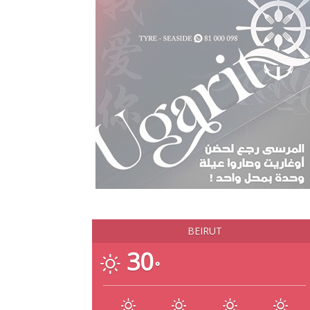
BEIRUT
30
°