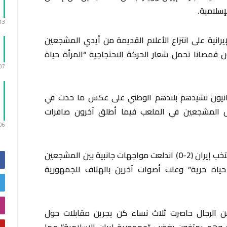
إسلامية.
:13
نية على انتزاع الأعلام القديمة من أيدي المشجعين
ون قمصانا تحمل شعار الحركة الاحتجاجية “المرأة حياة
:07
لإيرانيون نشيدهم بلادهم الوطني على عكس ما حدث في
بعض المشجعين في الملعب فيما أطلق آخرون صافرات
:06
بعد انتهاء المباراة، التي انتهت بفوز قاتل لمنتخب إيران (2-0) اندلعت مواجهات جانبية بين المشجعين
ياة حرية” وعلت أصوات آخرين بالهتاف للجمهورية
ن الرجال حاصرت ثلاث نساء كن يجرين مقابلات حول
تاد وهم يهتفون بغضب “جمهورية إيران الإسلامية” مما