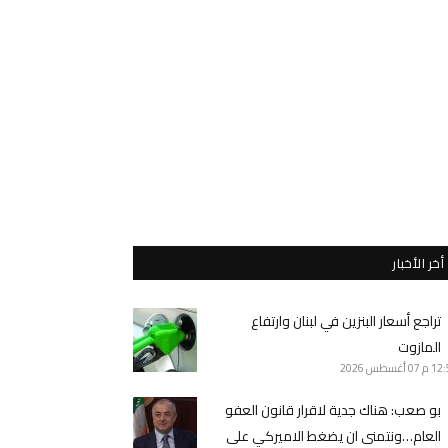
أخر الأخبار
تراجع أسعار البنزين في لبنان وارتفاع
المازوت
12 م
07 أغسطس 2026
بو صعب: هناك جدية لاقرار قانون العفو
العام…ونتمنى ان يضغط الاميركي على