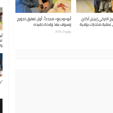
 التركي إيزيل آكاي
أبو«وديع» مجدداً.. أول تعليق لجورج
ملية مخدرات بولاية
وسوف بعد ولادة حفيده
يوليو 25, 2026
أب
تع
ول
“ب