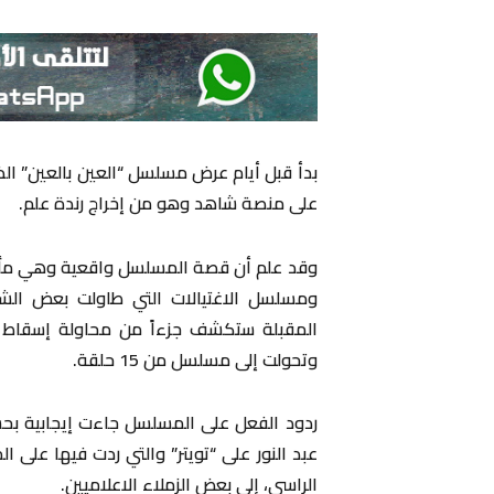
بدأ قبل أيام عرض مسلسل “العين بالعين” الذ
على منصة شاهد وهو من إخراج رندة علم.
وقد علم أن قصة المسلسل واقعية وهي مأخوذة
ومسلسل الاغتيالات التي طاولت بعض الشخص
المقبلة ستكشف جزءاً من محاولة إسقاط الو
وتحولت إلى مسلسل من 15 حلقة.
ردود الفعل على المسلسل جاءت إيجابية بح
عبد النور على “تويتر” والتي ردت فيها على ا
الراسي، إلى بعض الزملاء الاعلاميين.