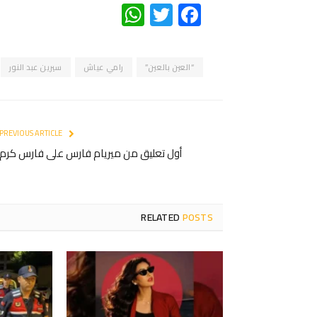
WhatsApp
Twitter
Facebook
“العين بالعين”
رامي عياش
سيرين عبد النور
PREVIOUS ARTICLE
أول تعليق من ميريام فارس على فارس كرم
RELATED
POSTS