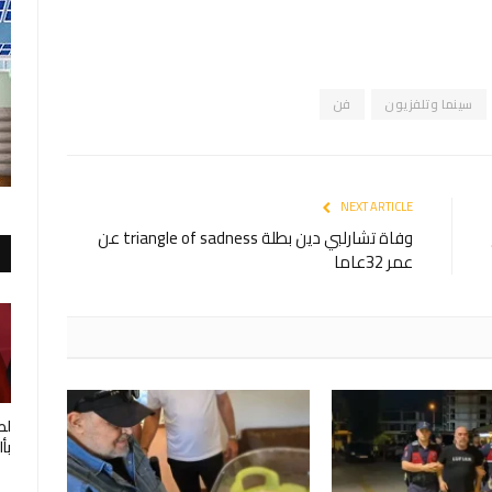
سينما وتلفزيون
فن
NEXT ARTICLE
وفاة تشارلبي دين بطلة triangle of sadness عن
عمر 32عاما
لط
بأ