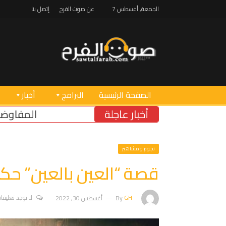
الجمعة, أغسطس 7
عن صوت الفرح
إتصل بنا
الصفحة الرئيسية
البرامج
أخبار
أخبار عاجلة
المفاوضات فشلت في انتزاع
نجوم ومشاهير
قصة “العين بالعين” حكا
GH
By
أغسطس 30, 2022
لا توجد تعليقا