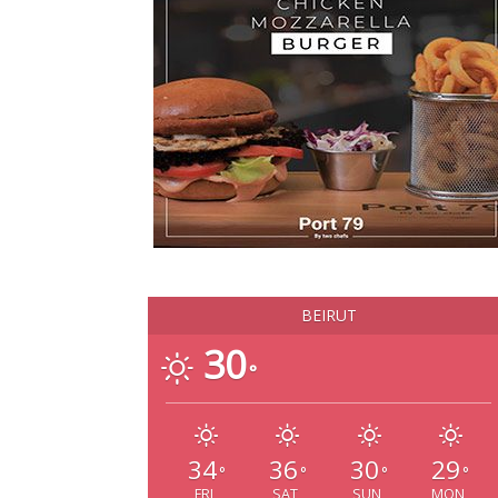
BEIRUT
30
°
34
36
30
29
°
°
°
°
FRI
SAT
SUN
MON