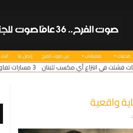
محليات
متفرقات
عن صوت الفرح
إتصل بنا
البث 
 أي مكسب للبنان
3 مسارات تفاوضية في روما… وملف الأسرى يتصدر المباحثات
ية واقعية
ت