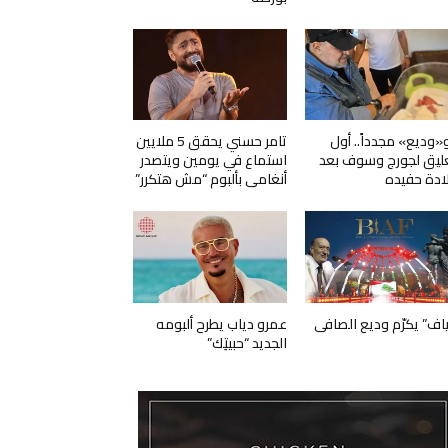
و«وديع» مجدداً.. أول
تامر حسني يحقق 5 ملايين
ليق لجورج وسوف بعد
استماع في يومين ويتصدر
ادة حفيده
أنغامي بألبوم “مش هتكرر”
ياف” يكرّم وديع الصافي
عمرو دياب يطرح ألبومه
الجديد “حبيتِك”