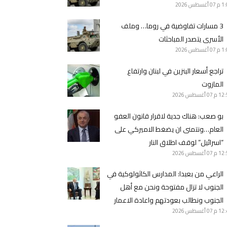
1 م
07 أغسطس 2026
3 مسارات تفاوضية في روما… وملف
الأسرى يتصدر المباحثات
1 م
07 أغسطس 2026
تراجع أسعار البنزين في لبنان وارتفاع
المازوت
12 م
07 أغسطس 2026
بو صعب: هناك جدية لاقرار قانون العفو
العام…ونتمنى ان يضغط الاميركي على
“اسرائيل” لوقف اطلاق النار
12 م
07 أغسطس 2026
الراعي من بعبدا: المدارس الكاثولوكية في
الجنوب لا تزال مفتوحة ونحن مع أهل
الجنوب ونطالب بعودتهم واعادة الاعمار
12 م
07 أغسطس 2026