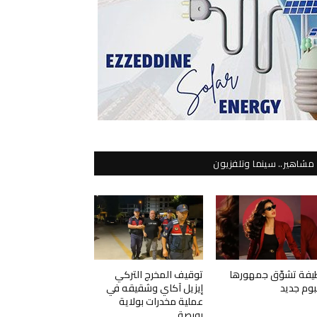
مشاهير.. سينما وتلفزيون
يفة تشوّق جمهورها
توقيف المخرج التركي
لبوم جديد
إيزيل آكاي وشقيقه في
عملية مخدرات بولاية
بورصة