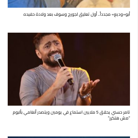
أبو«وديع» مجدداً.. أول تعليق لجورج وسوف بعد ولادة حفيده
تامر حسني يحقق 5 ملايين استماع في يومين ويتصدر أنغامي بألبوم
“مش هتكرر”