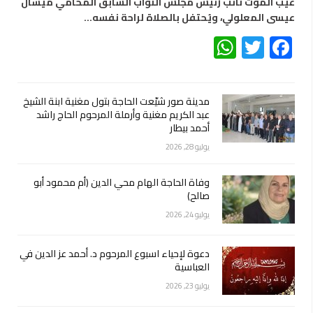
غيّب الموت نائب رئيس مجلس النواب السابق المحامي ميشال
عيسى المعلولي، ويُحتفل بالصلاة لراحة نفسه…
WhatsApp
Twitter
Facebook
مدينة صور شيّعت الحاجة بتول مغنية ابنة الشيخ
عبد الكريم مغنية وأرملة المرحوم الحاج راشد
أحمد بيطار
يوليو 28, 2026
وفاة الحاجة الهام محي الدين (أم محمود أبو
صالح)
يوليو 24, 2026
دعوة لإحياء اسبوع المرحوم د. أحمد عز الدين في
العباسية
يوليو 23, 2026