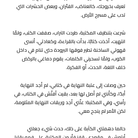
تعرف بخروجك، كالعناكب، الفئران، وبعض الحشرات التي
تدب على مسرح الأرض.
شرعت بتنظيف المكتبة، طردت التراب، صففت الكتب، ولمّا
انتهيت، أخذت كتابًا، بدأت بالقراءة، وكعادتي، أنسى
قهوتي الساخنة تطير فوقها البرودة حتى تنام في داخل
الكوب، ولمّا تسحرني الكلمات، يقوم دماغي بالركض
خلف اللغة، الحدث، أو الفكرة.
حين وصلت إلى عتبة النهاية في كتابي، لم أجد النهاية
أبدًا، وكأنني لم أصل لها بعد، بقيت أفتّش في الكتاب، في
رأسي، وفي المكتبة؛ علّني أجد وريقات النهاية المثلومة،
لكن الأمر لم ينجح معي.
حالما دهمتني الكآبة على ذلك، حدث شيء جعلني
أرتعش في مقعدي، قفز فأر من المكتبة، على فمه بقايا