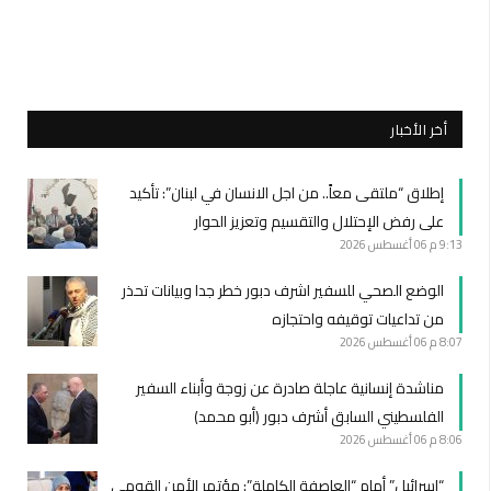
أخر الأخبار
إطلاق “ملتقى معاً.. من اجل الانسان في لبنان”: تأكيد
على رفض الإحتلال والتقسيم وتعزيز الحوار
9:13 م
06 أغسطس 2026
الوضع الصحي للسفير اشرف دبور خطر جدا وبيانات تحذر
من تداعيات توقيفه واحتجازه
8:07 م
06 أغسطس 2026
مناشدة إنسانية عاجلة صادرة عن زوجة وأبناء السفير
الفلسطيني السابق أشرف دبور (أبو محمد)
8:06 م
06 أغسطس 2026
“إسرائيل” أمام “العاصفة الكاملة”: مؤتمر الأمن القومي