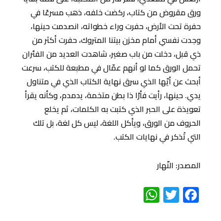
ورق مقروض من كتاب، ركضت خلفه، ذهب مسرعًا في
حفرة تحت الأرض، حفرت وراء خطواته، انصدمت حينها،
وجدت نفسي أمام مخزن بيتنا المتروك، حفرت أكثر من
ذي قبل، دخلت من باب صغير، شاهدت العديد من الفئران
تحمل الورق كما لو أنهم عمّال في مطبعة للكتب، سرعت
أبحث عن أيّها الذي سرق نهاية الكتاب الذي في متناول
يدي. حينها، رأيت فأرًا ذا بطن متخمة، يدمدم، وكأنه يقرأ
تعويذة على الحبر الذي كتبت به الكلمات، ثم يخلع
الحروف من الورق، ويأكل اللغة، ليس كل لغة، بل تلك
التي تُذكر في نهايات الكتب.
المصدر: النّهار
WhatsApp
Twitter
Facebook