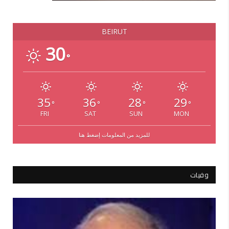
BEIRUT
30
°
35
36
28
29
°
°
°
°
FRI
SAT
SUN
MON
للمزيد من المعلومات إضغط هنا
وفيات