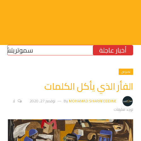
أخبار عاجلة
سموتريتش: بقاء “ا
نصوص
الفأر الذي يأكل الكلمات
MOHAMAD SHARAFEDDINE
By
نوفمبر 27, 2020
لا
توجد تعليقات