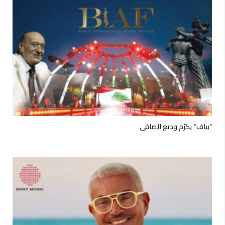
“بياف” يكرّم وديع الصافي