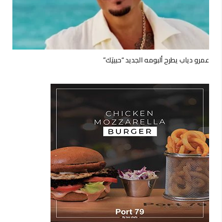
عمرو دياب يطرح ألبومه الجديد “حبيتِك”