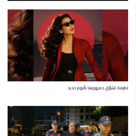
لطيفة تشوّق جمهورها بألبوم جديد