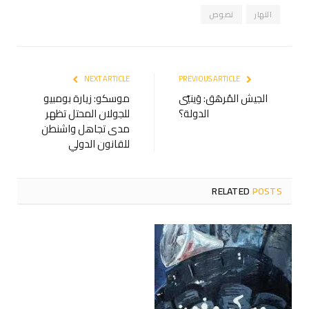
النهار
نصوص
NEXT ARTICLE
PREVIOUS ARTICLE
الجيش المُرهَق: وَينيّي
موسكو: زيارة بومبيو
الدولة؟
للجولان المحتل تظهر
مدى تجاهل واشنطن
للقانون الدولي
RELATED
POSTS