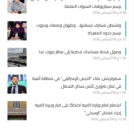
يرسم سيناريوهات السنوات المقبلة
6:38 م
06 أغسطس 2026
واشنطن تستنزف ترسانتها… وطهران وصنعاء وبيروت
ترسم حدود المعركة
6:32 م
06 أغسطس 2026
وصول شحنة مساعدات مصرية إلى مطار بيروت غدا
1:36 م
06 أغسطس 2026
سموتريتش: بقاء “الجيش الإسرائيلي” في منطقة أمنية
في لبنان ضروري لأمن سكان الشمال
1:06 م
06 أغسطس 2026
اعتصام امام وزارة التربية احتجاجًا على قرار وزيرة التربية
إجراء امتحان “اوسكي”
12:58 م
06 أغسطس 2026