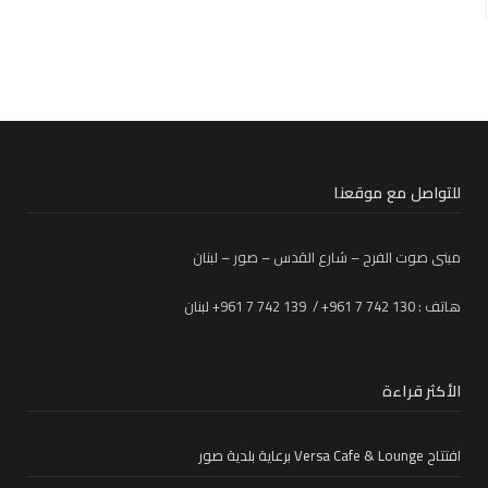
للتواصل مع موقعنا
مبنى صوت الفرح – شارع القدس – صور – لبنان
هاتف : 130 742 7 961+ / 139 742 7 961+ لبنان
الأكثر قراءة
افتتاح Versa Cafe & Lounge برعاية بلدية صور