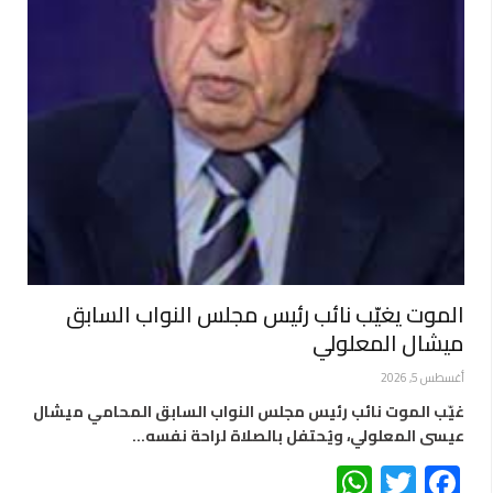
الموت يغيّب نائب رئيس مجلس النواب السابق
ميشال المعلولي
أغسطس 5, 2026
غيّب الموت نائب رئيس مجلس النواب السابق المحامي ميشال
عيسى المعلولي، ويُحتفل بالصلاة لراحة نفسه…
WhatsApp
Twitter
Facebook