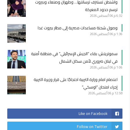
واشنطن تستنزف ترسانتها… وطهران وصنعاء وبيروت
ترسم حدود المعركة
6:32 م
06 أغسطس 2026
وصول شحنة مساعدات مصرية إلى مطار بيروت غدا
1:36 م
06 أغسطس 2026
سموتريتش: بقاء “الجيش الإسرائيلي” في منطقة أمنية
في لبنان ضروري لأمن سكان الشمال
1:06 م
06 أغسطس 2026
اعتصام امام وزارة التربية احتجاجًا على قرار وزيرة التربية
إجراء امتحان “اوسكي”
12:58 م
06 أغسطس 2026
Like on Facebook
Follow on Twitter