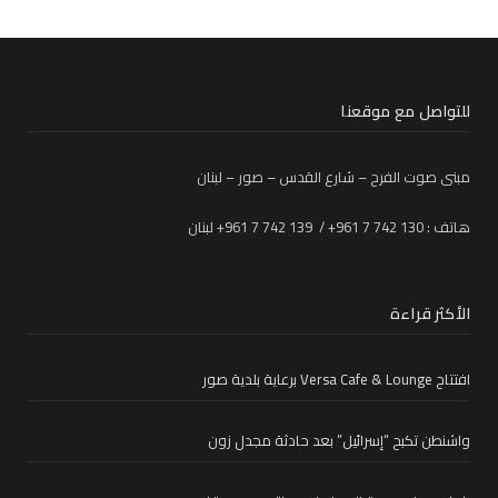
للتواصل مع موقعنا
مبنى صوت الفرح – شارع القدس – صور – لبنان
هاتف : 130 742 7 961+ / 139 742 7 961+ لبنان
الأكثر قراءة
افتتاح Versa Cafe & Lounge برعاية بلدية صور
واشنطن تكبح “إسرائيل” بعد حادثة مجدل زون