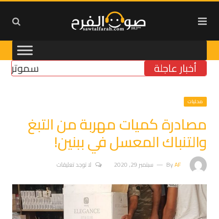
أخبار عاجلة
سموتريتش: بقا
محليات
مصادرة كميات مهربة من التبغ
والتنباك المعسل في ببنين!
AF
By
سبتمبر 29, 2020
لا توجد تعليقات