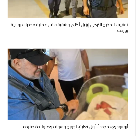
توقيف المخرج التركي إيزيل آكاي وشقيقه في عملية مخدرات بولاية
بورصة
أبو«وديع» مجدداً.. أول تعليق لجورج وسوف بعد ولادة حفيده