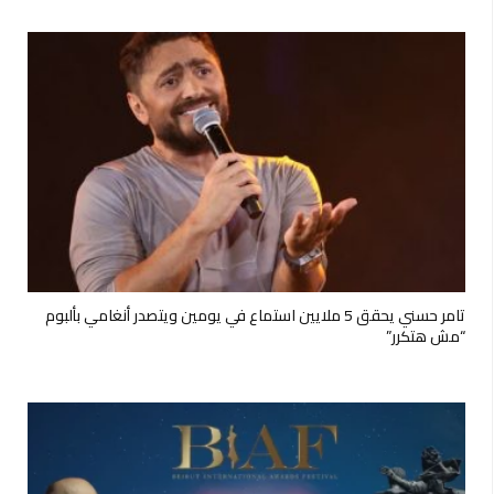
تامر حسني يحقق 5 ملايين استماع في يومين ويتصدر أنغامي بألبوم
“مش هتكرر”