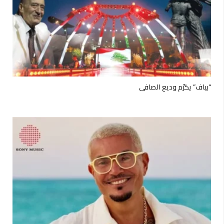
“بياف” يكرّم وديع الصافي