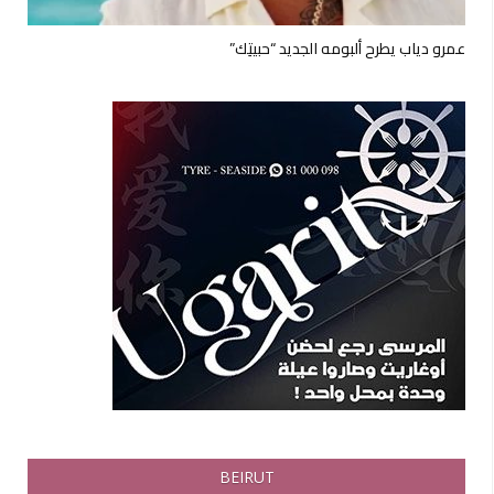
عمرو دياب يطرح ألبومه الجديد “حبيتِك”
BEIRUT