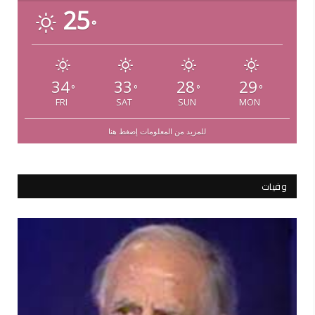
25
°
34
33
28
29
°
°
°
°
FRI
SAT
SUN
MON
للمزيد من المعلومات إضغط هنا
وفيات