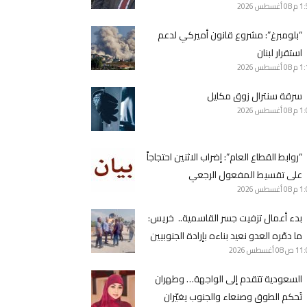
1 م
08 أغسطس 2026
“بلومبرغ”: مشروع قانون أميركي لدعم
استقرار لبنان
1 م
08 أغسطس 2026
سرقة سنترال زوق مكايل
1 م
08 أغسطس 2026
“روابط القطاع العام”: إضراب الاثنين احتجاجاً
على تقسيط المفعول الرجعي
1 م
08 أغسطس 2026
بدء أعمال تزفيت جسر القاسمية.. خريس:
ما دمّره العدو نعيد بناءه بإرادة الجنوبيين
11 ص
08 أغسطس 2026
السعودية تتقدم إلى الواجهة… وطهران
تُحكم الطوق وصنعاء والجنوب يغيّران