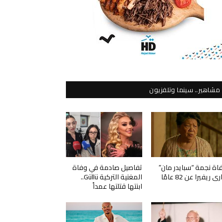
مشاهير.. سينما وتلفزيون
اة نجمة “سبايدر مان”
تفاصيل صادمة في وفاة
ي ريفيرا عن 82 عامًا
المغنية التركية Güllü..
ابنتها قتلتها عمداً