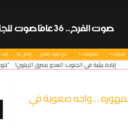
محليات
متفرقات
عن صوت الفرح
إتصل بنا
البث 
ب: العدو يسرق الزيتون!
“بلومبرغ”: مشروع قانون أميرك
جمهوره …واجه صعوبة في