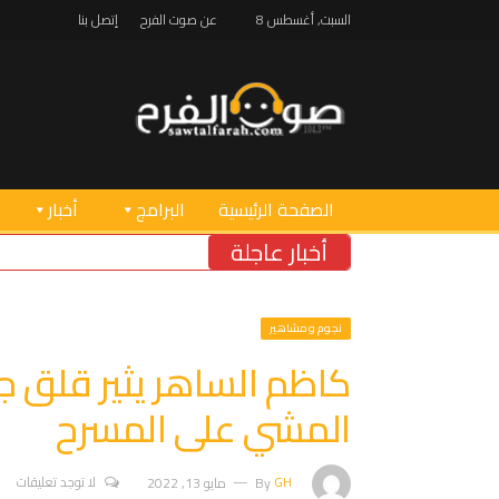
السبت, أغسطس 8
عن صوت الفرح
إتصل بنا
الصفحة الرئيسية
البرامج
أخبار
أخبار عاجلة
إبادة بيئية في الجنو
نجوم ومشاهير
كاظم الساهر يثير قلق 
المشي على المسرح
GH
By
مايو 13, 2022
لا توجد تعليقات