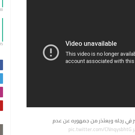
:20
:15
في رجله ويعتذر من جمهوره عن عدم
pic.twitter.com/CNnqysbhtG