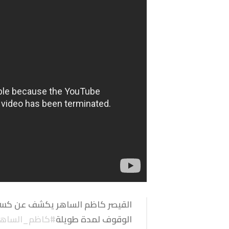
القيصر كاظم الساهر يكشف عن كسر 
الوقوف لمدة طويلة
#كاظم_الساهر