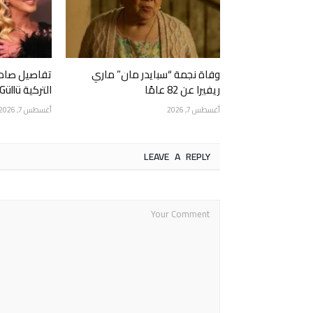
وفاة نجمة “سبايدر مان” ماري
تفاصيل صادم
ريفيرا عن 82 عامًا
التركية Güllü.. ابنتها قتلتها عمداً
أغسطس 7, 2026
أغسطس 7, 2026
LEAVE A REPLY