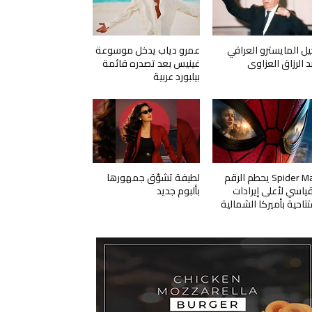
يل المايسترو العراقي
عمرو دياب يدخل موسوعة
د الرزاق العزاوي
غينيس بعد تصدره قائمة
بيلبورد عربية
Spider Man يحطم الرقم
لطيفة تشوّق جمهورها
قياسي لأعلى إيرادات
بألبوم جديد
تتاحية بأميركا الشمالية