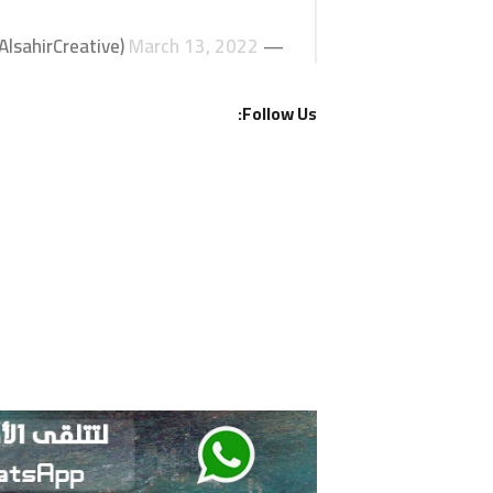
March 13, 2022
— Creative_alsahir (@AlsahirCreative)
Follow Us: