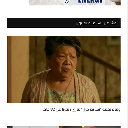
مشاهير.. سينما وتلفزيون
وفاة نجمة “سبايدر مان” ماري ريفيرا عن 82 عامًا