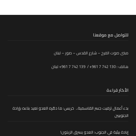
للتواصل مع موقعنا
مبنى صوت الفرح – شارع القدس – صور – لبنان
هاتف : 130 742 7 961+ / 139 742 7 961+ لبنان
الأكثر قراءة
بدء أعمال تزفيت جسر القاسمية.. خريس: ما دمّره العدو نعيد بناءه بإرادة
الجنوبيين
إبادة بيئية في الجنوب: العدو يسرق الزيتون!