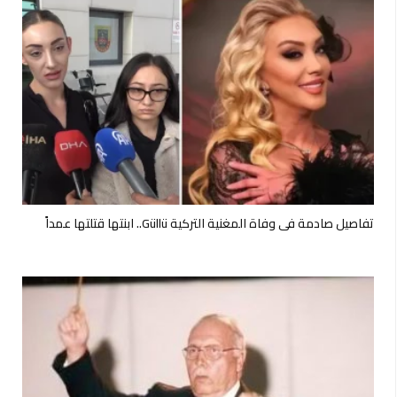
تفاصيل صادمة في وفاة المغنية التركية Güllü.. ابنتها قتلتها عمداً