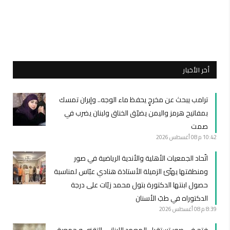
أخر الأخبار
ترامب يبحث عن مخرجٍ يحفظ ماء الوجه.. وإيران تمسك
بمفاتيح هرمز واليمن يضيّق الخناق ولبنان يضرب في
صمت
10:42 م
08 أغسطس 2026
اتّحاد الجمعيات الأهلية والأندية الرياضية في صور
ومنطقتها يهنّئ الزميلة الأستاذة هنادي عبّاس لمناسبة
حصول ابنتها الدكتورة بتول محمد زيّات على درجة
الدكتوراه في طبّ الأسنان
8:39 م
08 أغسطس 2026
فتح في صور تستقبل المعهد اللبناني التقني و جمعية