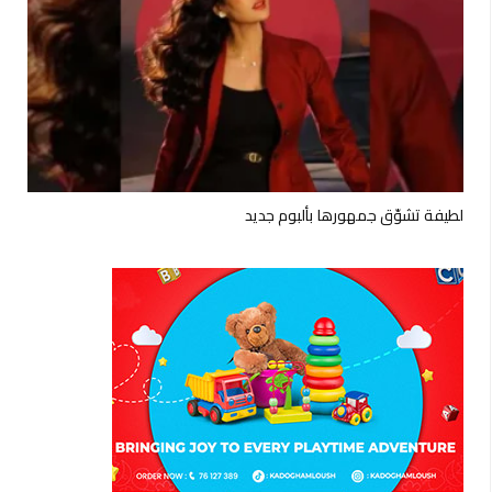
لطيفة تشوّق جمهورها بألبوم جديد