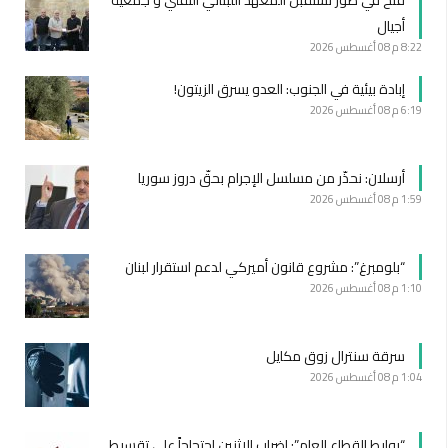
أجيال
8:22 م
08 أغسطس 2026
إبادة بيئية في الجنوب: العدو يسرق الزيتون!
6:19 م
08 أغسطس 2026
أرسلان: نحذّر من مسلسل الإجرام بحقّ دروز سوريا
1:59 م
08 أغسطس 2026
“بلومبرغ”: مشروع قانون أميركي لدعم استقرار لبنان
1:10 م
08 أغسطس 2026
سرقة سنترال زوق مكايل
1:04 م
08 أغسطس 2026
“روابط القطاع العام”: إضراب الاثنين احتجاجاً على تقسيط