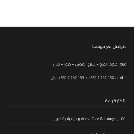
للتواصل مع موقعنا
مبنى صوت الفرح – شارع القدس – صور – لبنان
هاتف : 130 742 7 961+ / 139 742 7 961+ لبنان
الأكثر قراءة
افتتاح Versa Cafe & Lounge برعاية بلدية صور