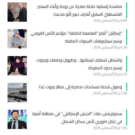
مناشدة إنسانية عاجلة صادرة عن زوجة وأبناء السفير
الفلسطيني السابق أشرف دبور (أبو محمد)
8:06 م
06 أغسطس 2026
“إسرائيل” أمام “العاصفة الكاملة”: مؤتمر الأمن القومي
يرسم سيناريوهات السنوات المقبلة
6:38 م
06 أغسطس 2026
واشنطن تستنزف ترسانتها… وطهران وصنعاء وبيروت
ترسم حدود المعركة
6:32 م
06 أغسطس 2026
وصول شحنة مساعدات مصرية إلى مطار بيروت غدا
1:36 م
06 أغسطس 2026
سموتريتش: بقاء “الجيش الإسرائيلي” في منطقة أمنية
في لبنان ضروري لأمن سكان الشمال
1:06 م
06 أغسطس 2026