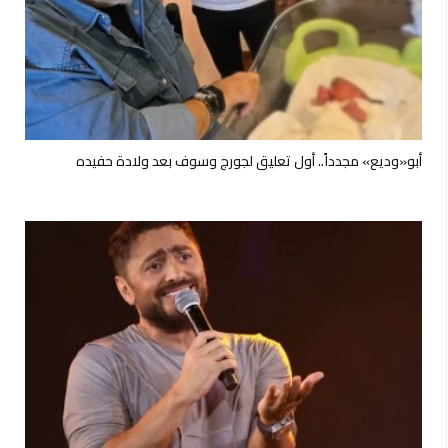
أبو«وديع» مجدداً.. أول تعليق لجورج وسوف بعد ولادة حفيده