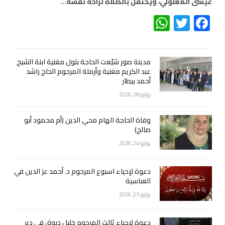
عيسى المعلولي، ويُحتفل بالصلاة لراحة نفسه…
WhatsApp
Twitter
Facebook
مدينة صور شيّعت الحاجة بتول مغنية ابنة الشيخ
عبد الكريم مغنية وأرملة المرحوم الحاج راشد
أحمد بيطار
يوليو 28, 2026
وفاة الحاجة الهام محي الدين (أم محمود أبو
صالح)
يوليو 24, 2026
دعوة لإحياء اسبوع المرحوم د. أحمد عز الدين في
العباسية
يوليو 23, 2026
دعوة لإحياء ثالث المرحوم خليل دبوق في دير