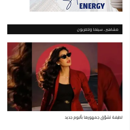
مشاهير.. سينما وتلفزيون
لطيفة تشوّق جمهورها بألبوم جديد