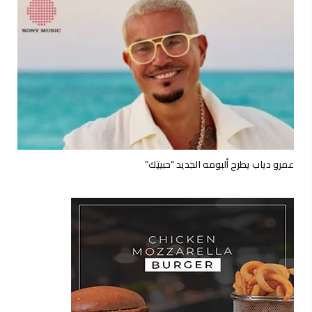
عمرو دياب يطرح ألبومه الجديد “حبيتِك”