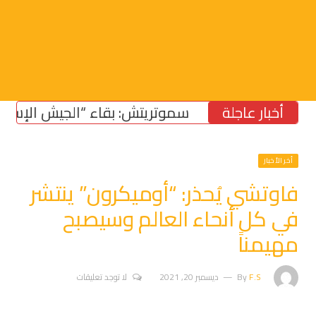
أخبار عاجلة
سموتريتش: بقاء “الجيش الإسرائيلي”
أخر الأخبار
فاوتشي يُحذر: “أوميكرون” ينتشر
في كل أنحاء العالم وسيصبح
مهيمناً
F.S
By
ديسمبر 20, 2021
لا توجد تعليقات