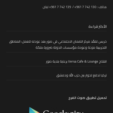
هاتف : 130 742 7 961+ / 139 742 7 961+ لبنان
الأكثر قراءة
خريس تفقّد مركز الضمان الاجتماعي في صور بعد عودته للعمل: المناطق
التجريبية مزحة وعودة مؤسسات الدولة ضرورة ملحّة
افتتاح Versa Cafe & Lounge برعاية بلدية صور
تركيا تدفع لحوار بين حزب الله ودمشق
تحميل تطبيق صوت الفرح