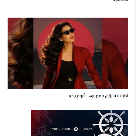
لطيفة تشوّق جمهورها بألبوم جديد