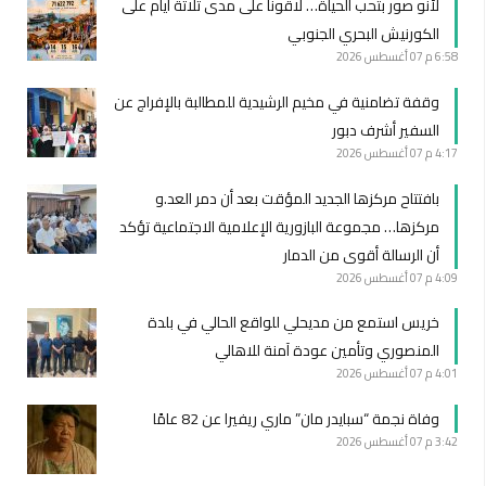
لأنو صور بتحب الحياة… لاقونا على مدى ثلاثة أيام على
الكورنيش البحري الجنوبي
6:58 م
07 أغسطس 2026
وقفة تضامنية في مخيم الرشيدية للمطالبة بالإفراج عن
السفير أشرف دبور
4:17 م
07 أغسطس 2026
بافتتاح مركزها الجديد المؤقت بعد أن دمر العد.و
مركزها… مجموعة البازورية الإعلامية الاجتماعية تؤكد
أن الرسالة أقوى من الدمار
4:09 م
07 أغسطس 2026
خريس استمع من مديحلي للواقع الحالي في بلدة
المنصوري وتأمين عودة آمنة للاهالي
4:01 م
07 أغسطس 2026
وفاة نجمة “سبايدر مان” ماري ريفيرا عن 82 عامًا
3:42 م
07 أغسطس 2026