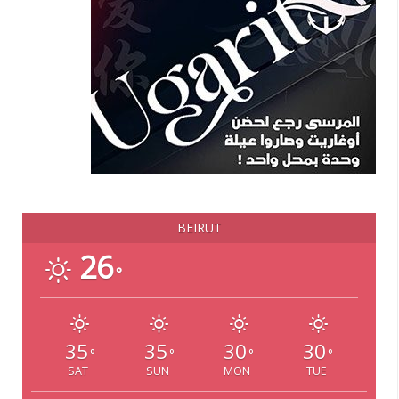
BEIRUT
26
°
35
35
30
30
°
°
°
°
SAT
SUN
MON
TUE