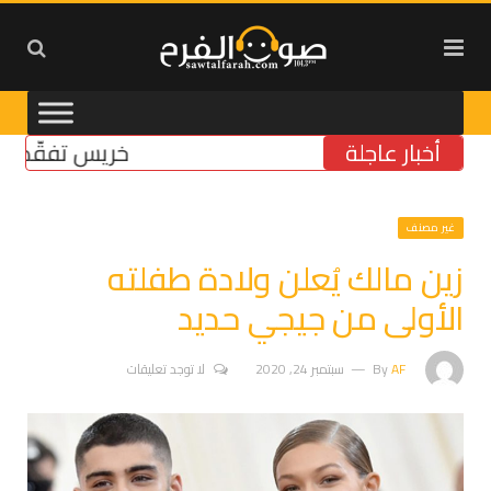
أخبار عاجلة
خريس تفقّد مركز 
غير مصنف
زين مالك يُعلن ولادة طفلته
الأولى من جيجي حديد
AF
By
سبتمبر 24, 2020
لا توجد تعليقات