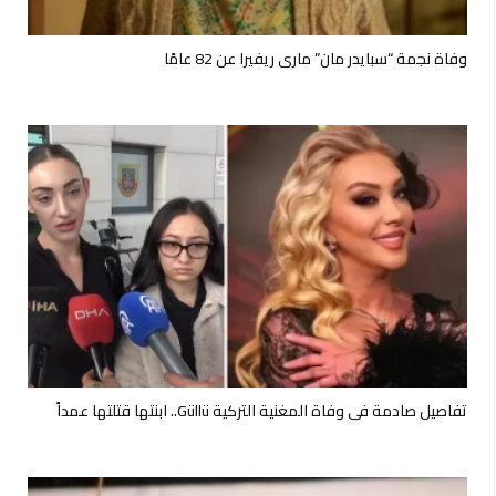
وفاة نجمة “سبايدر مان” ماري ريفيرا عن 82 عامًا
تفاصيل صادمة في وفاة المغنية التركية Güllü.. ابنتها قتلتها عمداً