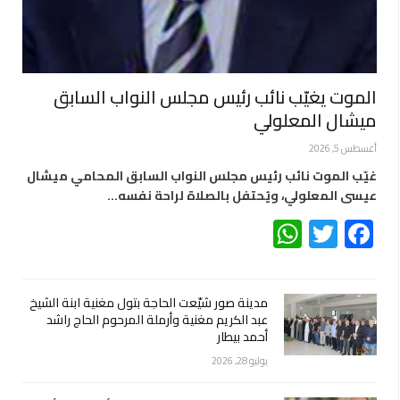
الموت يغيّب نائب رئيس مجلس النواب السابق
ميشال المعلولي
أغسطس 5, 2026
غيّب الموت نائب رئيس مجلس النواب السابق المحامي ميشال
عيسى المعلولي، ويُحتفل بالصلاة لراحة نفسه…
WhatsApp
Twitter
Facebook
مدينة صور شيّعت الحاجة بتول مغنية ابنة الشيخ
عبد الكريم مغنية وأرملة المرحوم الحاج راشد
أحمد بيطار
يوليو 28, 2026