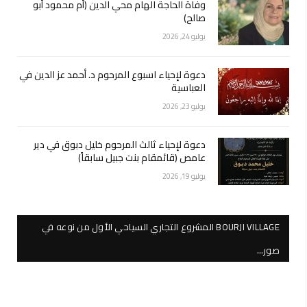
وفاة الحاجة الهام محي الدين (أم محمود أبو
صالح)
يوليو 24, 2026
دعوة لإحياء اسبوع المرحوم د. أحمد عز الدين في
العباسية
يوليو 23, 2026
دعوة لإحياء ثالث المرحوم خليل دبوق في دير
عامص (قائمقام بنت جبيل سابقاً)
يوليو 19, 2026
BOURJI VILLAGE المشروع التجاري السياحي الأول من نوعه في
صور…