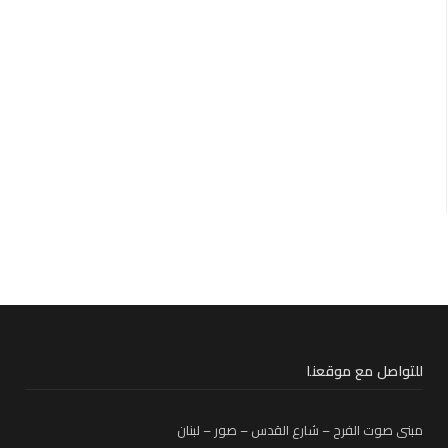
للتواصل مع موقعنا
مبنى صوت الفرح – شارع القدس – صور – لبنان