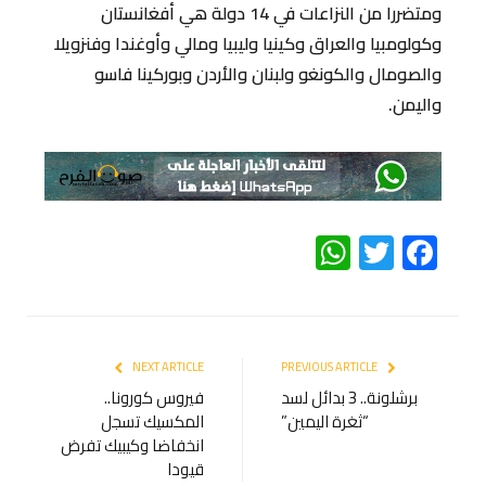
ومتضررا من النزاعات في 14 دولة هي أفغانستان
وكولومبيا والعراق وكينيا وليبيا ومالي وأوغندا وفنزويلا
والصومال والكونغو ولبنان والأردن وبوركينا فاسو
واليمن.
WhatsApp
Twitter
Facebook
NEXT ARTICLE
PREVIOUS ARTICLE
برشلونة.. 3 بدائل لسد
فيروس كورونا..
“ثغرة اليمين”
المكسيك تسجل
انخفاضا وكيبيك تفرض
قيودا