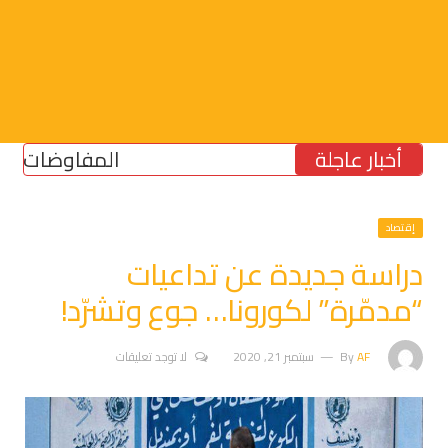
أخبار عاجلة
المفاوضات فشلت في
إقتصاد
دراسة جديدة عن تداعيات
“مدمّرة” لكورونا… جوع وتشرّد!
AF
By
سبتمبر 21, 2020
لا توجد تعليقات