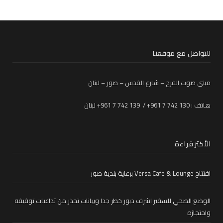
للتواصل مع موقعنا
مبنى صوت الفرح – شارع القدس – صور – لبنان
هاتف : 130 742 7 961+ / 139 742 7 961+ لبنان
الأكثر قراءة
افتتاح Versa Cafe & Lounge برعاية بلدية صور
الوضع الصحي للسفير اشرف دبور خطر جدا وبيانات تحذر من تداعيات توقيفه
واحتجازه