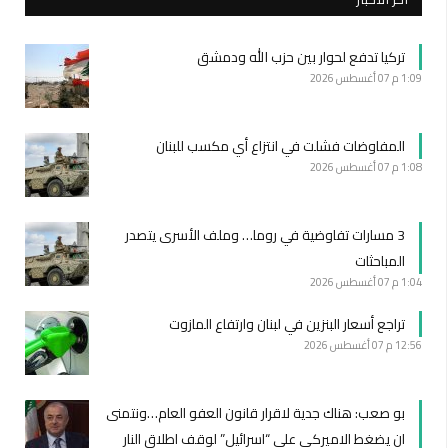
تركيا تدفع لحوار بين حزب الله ودمشق
1:09 م
07 أغسطس 2026
المفاوضات فشلت في انتزاع أي مكسب للبنان
1:08 م
07 أغسطس 2026
3 مسارات تفاوضية في روما… وملف الأسرى يتصدر
المباحثات
1:04 م
07 أغسطس 2026
تراجع أسعار البنزين في لبنان وارتفاع المازوت
12:56 م
07 أغسطس 2026
بو صعب: هناك جدية لاقرار قانون العفو العام…ونتمنى
ان يضغط الاميركي على “اسرائيل” لوقف اطلاق النار