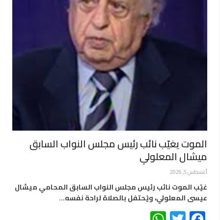
الموت يغيّب نائب رئيس مجلس النواب السابق
ميشال المعلولي
أغسطس 5, 2026
غيّب الموت نائب رئيس مجلس النواب السابق المحامي ميشال
عيسى المعلولي، ويُحتفل بالصلاة لراحة نفسه…
WhatsApp
Twitter
Facebook