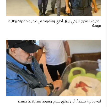
توقيف المخرج التركي إيزيل آكاي وشقيقه في عملية مخدرات بولاية
بورصة
أبو«وديع» مجدداً.. أول تعليق لجورج وسوف بعد ولادة حفيده