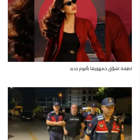
لطيفة تشوّق جمهورها بألبوم جديد