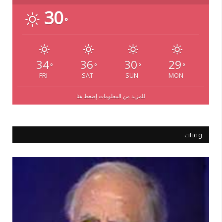
30
°
34
36
30
29
°
°
°
°
FRI
SAT
SUN
MON
للمزيد من المعلومات إضغط هنا
وفيات