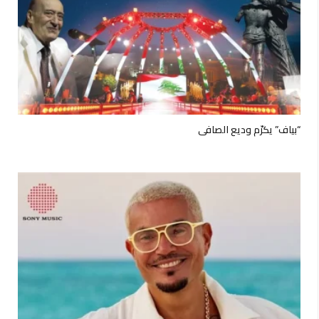
“بياف” يكرّم وديع الصافي