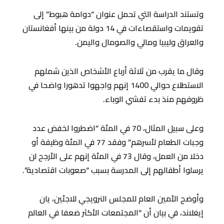
وتستند الدراسة التي تحمل عنوان “دوامة هبوط” إلى
تقويمات واستقصاءات في 14 دولة من بينها أفغانستان
والعراق وليبيا ومالي والصومال واليمن.
وقال ما يقرب من ثلاثة أرباع الأشخاص الذين شملهم
الاستطلاع حوالي 1400 إنهم واجهوا تدهورا واضحا في
ظروفهم منذ بدء تفشي الوباء.
وعلى سبيل المثال، 70 في المئة “اضطروا لخفض عدد
وجبات الطعام لأسرهم” وفقد 77 في المئة وظيفة أو
دخلا من العمل، وقال 73 في المئة إنهم على الأرجح لن
يرسلوا أطفالهم إلى المدرسة بسبب “صعوبات اقتصادية”.
وأوضح الأمين العام للمجلس النرويجي للاجئين، يان
إيغلاند، في بيان أن “المجتمعات الأكثر ضعفا في العالم