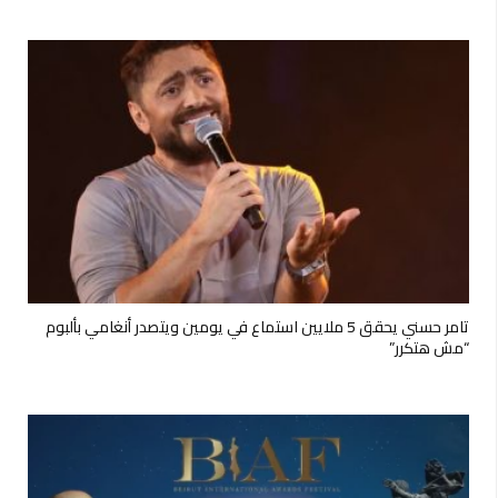
تامر حسني يحقق 5 ملايين استماع في يومين ويتصدر أنغامي بألبوم
“مش هتكرر”