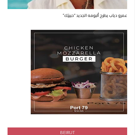
عمرو دياب يطرح ألبومه الجديد “حبيتِك”
BEIRUT