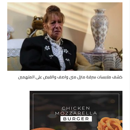
كشف ملابسات سرقة منزل منى واصف والقبض على المتهمين