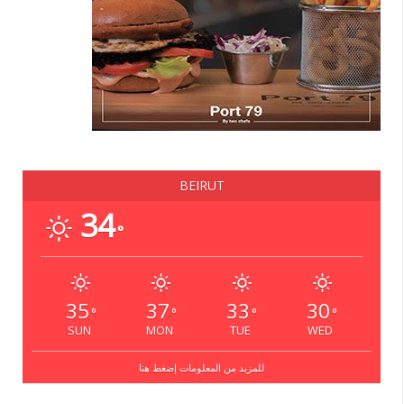
BEIRUT
34
°
35
37
33
30
°
°
°
°
SUN
MON
TUE
WED
للمزيد من المعلومات إضغط هنا