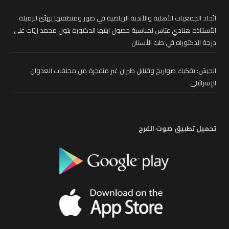
اتّحاد الجمعيات الأهلية والأندية الرياضية في صور ومنطقتها يهنّئ الزميلة
الأستاذة هنادي عبّاس لمناسبة حصول ابنتها الدكتورة بتول محمد زيّات على
درجة الدكتوراه في طبّ الأسنان
الجيش: تفكيك صواريخ وقنابل طيران غير منفجرة من مخلفات العدوان
الإسرائيلي
تحميل تطبيق صوت الفرح