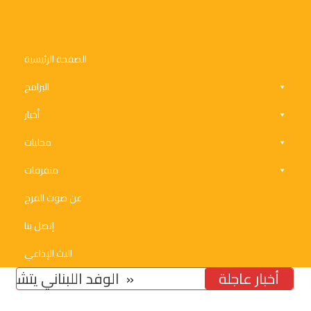
الصفحة الرئيسية
البرامج
أخبار
محليات
متفرقات
عن صوت الفرح
إتصل بنا
البث الإذاعي
أخبار عاجلة
تخوّف من استمرار تشدّد ومماطلة «اسرائيل»
الوفد اللبناني يتشدد في مس