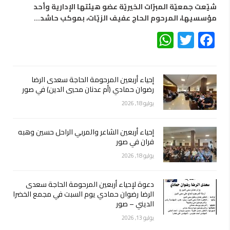
شيّعت جمعيّة المبرّات الخيريّة عضو هيئتها الإدارية وأحد
مؤسسيها، المرحوم الحاج عفيف الزيّات، بموكب حاشد…
WhatsApp
Twitter
Facebook
إحياء أربعين المرحومة الحاجة سعدى الرضا
رضوان حمادي (أم عدنان محيي الدين) في صور
يوليو 18, 2026
إحياء أربعين الشاعر والمربي الراحل حسين وهبه
فران في صور
يوليو 18, 2026
دعوة لإحياء أربعين المرحومة الحاجة سعدى
الرضا رضوان حمادي يوم السبت في مجمع الخضرا
الديني – صور
يوليو 13, 2026