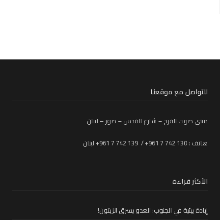
للتواصل مع موقعنا
مبنى صوت الفرح – شارع القدس – صور – لبنان
هاتف : 130 742 7 961+ / 139 742 7 961+ لبنان
الأكثر قراءة
إبادة بيئية في الجنوب: العدو يسرق الزيتون!