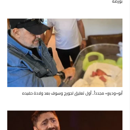
بورصة
أبو«وديع» مجدداً.. أول تعليق لجورج وسوف بعد ولادة حفيده