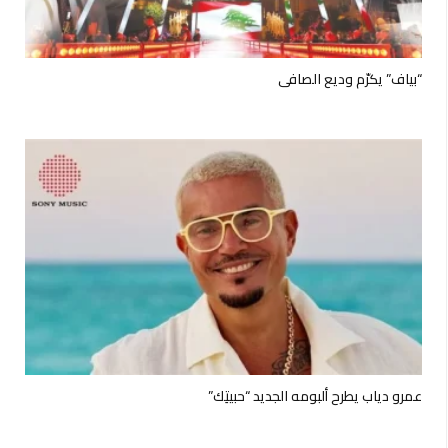
“بياف” يكرّم وديع الصافي
عمرو دياب يطرح ألبومه الجديد “حبيتِك”