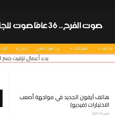
محليات
متفرقات
عن صوت الفرح
إتصل بنا
البث 
بدء أعمال تزفيت جسر القاسمية.. خريس: م
هاتف آيفون الجديد في مواجهة أصعب
الاختبارات (فيديو)
مارس 19, 2025