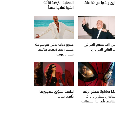
ي ريفيرا عن 82 عامًا
المغنية التركية Güllü..
ابنتها قتلتها عمداً
يل المايسترو العراقي
عمرو دياب يدخل موسوعة
د الرزاق العزاوي
غينيس بعد تصدره قائمة
بيلبورد عربية
Spider Man يحطم الرقم
لطيفة تشوّق جمهورها
قياسي لأعلى إيرادات
بألبوم جديد
تتاحية بأميركا الشمالية