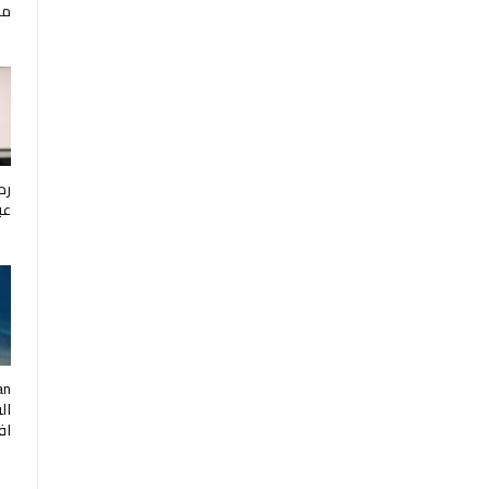
مار
رح
عب
ال
اف