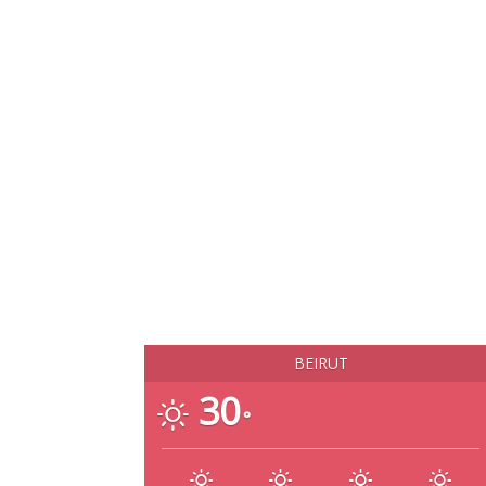
BEIRUT
30
°