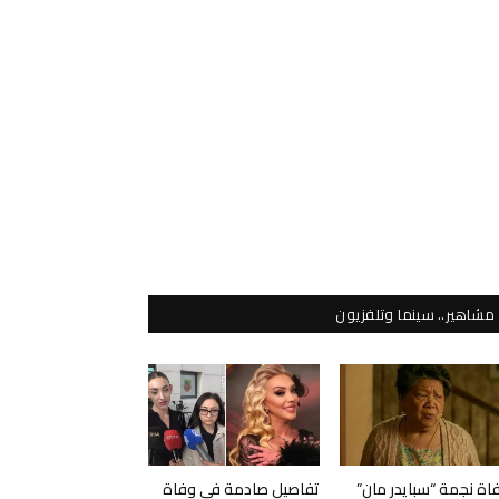
مشاهير.. سينما وتلفزيون
اة نجمة “سبايدر مان”
تفاصيل صادمة في وفاة