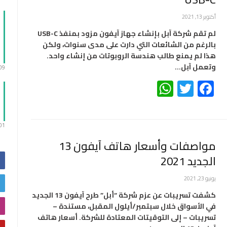
أكتوبر 13, 2021
لم تقم شركة آبل بإنشاء جهاز آيفون مزود بمنفذ USB-C
بالرغم من الشائعات التي دارت على مدى سنوات، ولكن
هذا لم يمنع طالب هندسة الروبوتات من إنشاء واحد.
وتعمل آبل…
:09
WhatsApp
Twitter
Facebook
:01
مواصفات وأسعار هاتف آيفون 13
الجديد 2021
يونيو 23, 2021
كشفت تسريبات عن عزم شركة “أبل” طرح آيفون 13 الجديد
في الأسواق خلال سبتمبر/أيلول المقبل، مستندة –
تسريبات – إلى التوقيتات المعتادة للشركة. أسعار هاتف