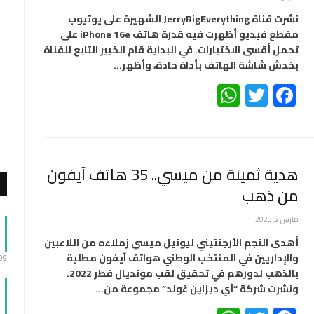
نشرت قناة JerryRigEverything الشهيرة على يوتيوب
مقطع فيديو أظهرت فيه قدرة هاتف iPhone 16e على
تحمل أقسى الاختبارات. في البداية قام الخبير التابع للقناة
بخدش شاشة الهاتف بأداة حادة، وأظهر…
WhatsApp
Twitter
Facebook
هدية ثمينة من ميسي.. 35 هاتف آيفون
من ذهب
مارس 2, 2023
أهدى النجم الأرجنتيني ليونيل ميسي زملاءه من اللاعبين
والإداريين في المنتخب الوطني هواتف آيفون مطلية
:09
بالذهب لدورهم في تحقيق لقب مونديال قطر 2022.
ونشرت شركة “آي ديزاين غولد” مجموعة من…