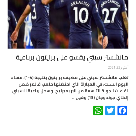
مانشستر سيتي يقسو على برايتون برباعية
أكتوبر 23, 2021
تغلب مانشستر سيتي على مضيفه برايتون بنتيجة (4-1)، مساء
اليوم السبت، في المباراة التي احتضنها ملعب فالمر ضمن
لقاءات الجولة التاسعة من البريميرليج. وسجل رباعية السيتي
إلكاي جوندوجان (13) وفيل…
WhatsApp
Twitter
Facebook