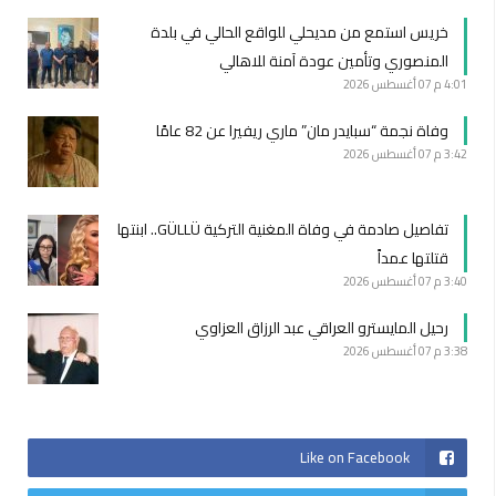
خريس استمع من مديحلي للواقع الحالي في بلدة
المنصوري وتأمين عودة آمنة للاهالي
4:01 م
07 أغسطس 2026
وفاة نجمة “سبايدر مان” ماري ريفيرا عن 82 عامًا
3:42 م
07 أغسطس 2026
تفاصيل صادمة في وفاة المغنية التركية GÜLLÜ.. ابنتها
قتلتها عمداً
3:40 م
07 أغسطس 2026
رحيل المايسترو العراقي عبد الرزاق العزاوي
3:38 م
07 أغسطس 2026
Like on Facebook