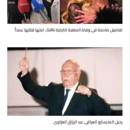
تفاصيل صادمة في وفاة المغنية التركية Güllü.. ابنتها قتلتها عمداً
رحيل المايسترو العراقي عبد الرزاق العزاوي