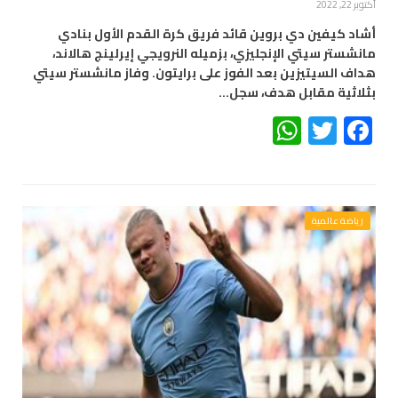
أكتوبر 22, 2022
أشاد كيفين دي بروين قائد فريق كرة القدم الأول بنادي
مانشستر سيتي الإنجليزي، بزميله النرويجي إيرلينج هالاند،
هداف السيتيزين بعد الفوز على برايتون. وفاز مانشستر سيتي
بثلاثية مقابل هدف، سجل…
WhatsApp
Twitter
Facebook
رياضة عالمية