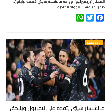
الممتاز “بريميرليج”. وواجه مانشستر سيتي خصمه برايتون،
ضمن منافسات الجولة الحادية…
WhatsApp
Twitter
Facebook
رياضة عالمية
مانشستر سيتي يتقدم على ليفربول ويلاحق