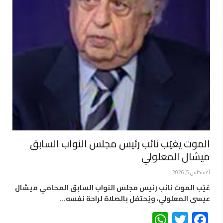
الموت يغيّب نائب رئيس مجلس النواب السابق
ميشال المعلولي
أغسطس 5, 2026
غيّب الموت نائب رئيس مجلس النواب السابق المحامي ميشال
عيسى المعلولي، ويُحتفل بالصلاة لراحة نفسه…
WhatsApp
Twitter
Facebook