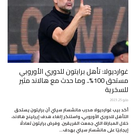
غوارديولا: تأهل برايتون للدوري الأوروبي
مستحق 100%.. وما حدث مع هالاند مثير
للسخرية
مايو 25, 2023
أكد بيب غوارديولا مدرب مانشستر سيتي أن برايتون يستحق
التأهل للدوري الأوروبي، واستنكر إلغاء هدف إيرلينج هالاند،
خلال المباراة التي جمعت الفريقين. وفرض برايتون تعادلًا
إيجابيًا على مانشستر سيتي بهدف…