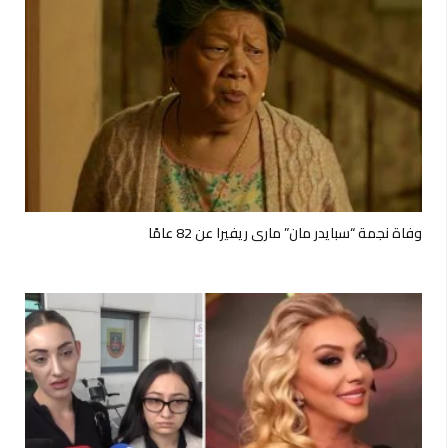
وفاة نجمة “سبايدر مان” ماري ريفيرا عن 82 عامًا