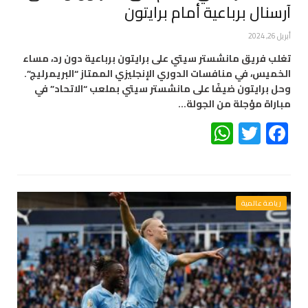
آرسنال برباعية أمام برايتون
أبريل 26, 2024
تغلب فريق مانشستر سيتي على برايتون برباعية دون رد، مساء
الخميس، في منافسات الدوري الإنجليزي الممتاز “البريمرليج”.
وحل برايتون ضيفًا على مانشستر سيتي بملعب “الاتحاد” في
مباراة مؤجلة من الجولة…
WhatsApp
Twitter
Facebook
رياضة عالمية