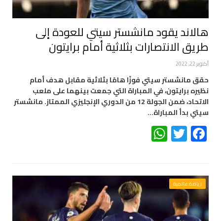
هالاند يقود مانشستر سيتي للعودة إلى
طريق الانتصارات بثلاثية أمام برايتون
أكتوبر 22, 2022
حقق مانشستر سيتي فوزًا هامًا بثلاثية مقابل هدف أمام
نظيره برايتون، في المباراة التي جمعت بينهما على ملعب
الاتحاد، ضمن الجولة 12 من الدوري الإنجليزي الممتاز. مانشستر
سيتي بدأ المباراة…
WhatsApp
Twitter
Facebook
رياضة عالمية