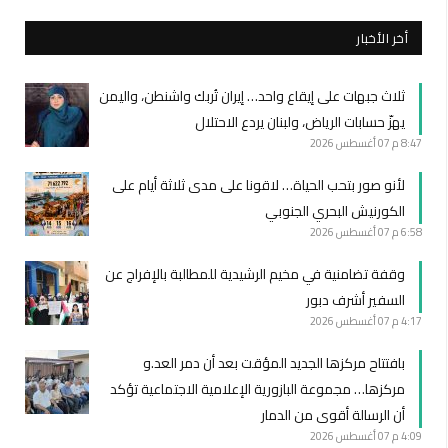
أخر الأخبار
ثلاث جبهات على إيقاع واحد… إيران تُربك واشنطن، واليمن
يهزّ حسابات الرياض، ولبنان يردع الاحتلال
8:47 م
07 أغسطس 2026
لأنو صور بتحب الحياة… لاقونا على مدى ثلاثة أيام على
الكورنيش البحري الجنوبي
6:58 م
07 أغسطس 2026
وقفة تضامنية في مخيم الرشيدية للمطالبة بالإفراج عن
السفير أشرف دبور
4:17 م
07 أغسطس 2026
بافتتاح مركزها الجديد المؤقت بعد أن دمر العد.و
مركزها… مجموعة البازورية الإعلامية الاجتماعية تؤكد
أن الرسالة أقوى من الدمار
4:09 م
07 أغسطس 2026