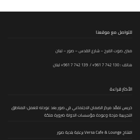
للتواصل مع موقعنا
مبنى صوت الفرح – شارع القدس – صور – لبنان
هاتف : 130 742 7 961+ / 139 742 7 961+ لبنان
الأكثر قراءة
خريس تفقّد مركز الضمان الاجتماعي في صور بعد عودته للعمل: المناطق
التجريبية مزحة وعودة مؤسسات الدولة ضرورة ملحّة
افتتاح Versa Cafe & Lounge برعاية بلدية صور