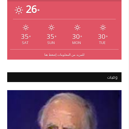
26
°
35
35
30
30
°
°
°
°
SAT
SUN
MON
TUE
للمزيد من المعلومات إضغط هنا
وفيات