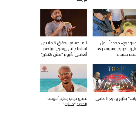
و«وديع» مجدداً.. أول
تامر حسني يحقق 5 ملايين
ليق لجورج وسوف بعد
استماع في يومين ويتصدر
ادة حفيده
أنغامي بألبوم “مش هتكرر”
ياف” يكرّم وديع الصافي
عمرو دياب يطرح ألبومه
الجديد “حبيتِك”