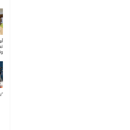
أب
تع
ول
“ب