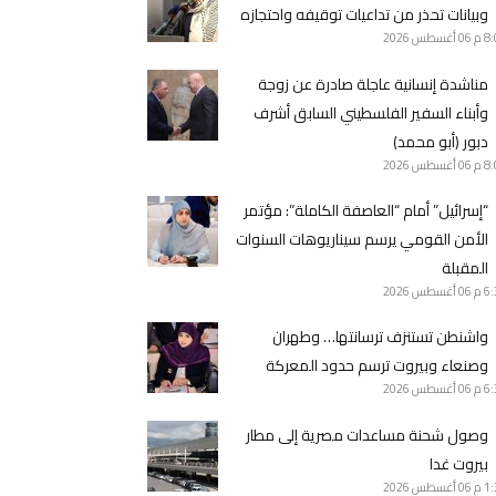
وبيانات تحذر من تداعيات توقيفه واحتجازه
8 م
06 أغسطس 2026
مناشدة إنسانية عاجلة صادرة عن زوجة
وأبناء السفير الفلسطيني السابق أشرف
دبور (أبو محمد)
8 م
06 أغسطس 2026
“إسرائيل” أمام “العاصفة الكاملة”: مؤتمر
الأمن القومي يرسم سيناريوهات السنوات
المقبلة
6 م
06 أغسطس 2026
واشنطن تستنزف ترسانتها… وطهران
وصنعاء وبيروت ترسم حدود المعركة
6 م
06 أغسطس 2026
وصول شحنة مساعدات مصرية إلى مطار
بيروت غدا
1 م
06 أغسطس 2026