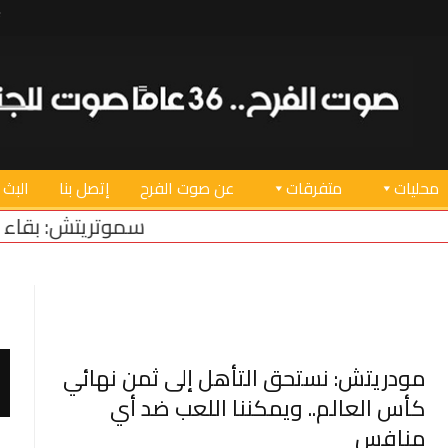
محليات
متفرقات
عن صوت الفرح
إتصل بنا
البث 
سموتريتش: بقاء “الجيش الإسرا
مودريتش: نستحق التأهل إلى ثمن نهائي
كأس العالم.. ويمكننا اللعب ضد أي
منافس