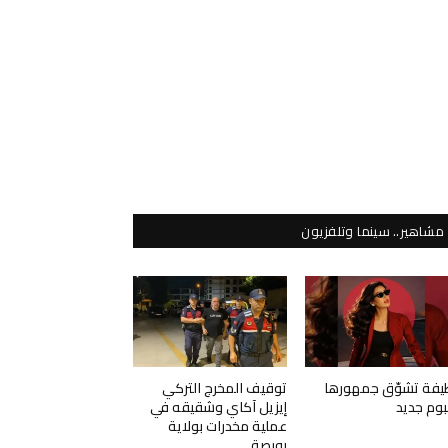
مشاهير.. سينما وتلفزيون
يفة تشوّق جمهورها
توقيف المخرج التركي
لبوم جديد
إيزيل آكاي وشقيقه في
عملية مخدرات بولاية
بورصة