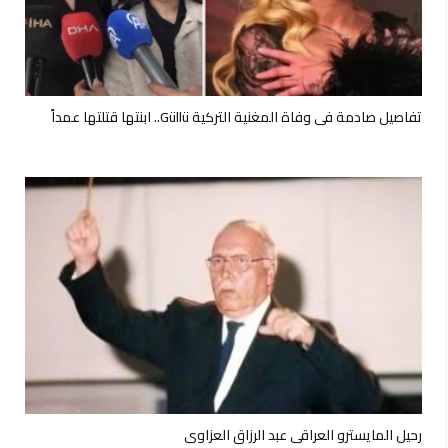
تفاصيل صادمة في وفاة المغنية التركية Güllü.. ابنتها قتلتها عمداً
رحيل المايسترو العراقي عبد الرزاق العزاوي