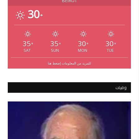
BEIRUT
30
°
35
35
30
30
°
°
°
°
SAT
SUN
MON
TUE
للمزيد من المعلومات إضغط هنا
وفيات