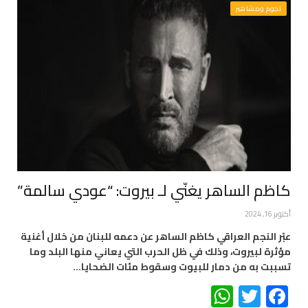
نجوم ومشاهير
كاظم الساهر يغنّي لـ بيروت: “عودي سالمة”
أكتوبر 16, 2024
عبّر النجم العراقي كاظم الساهر عن دعمه للبنان من خلال أغنية
مؤثرة لبيروت، وذلك في ظل الحرب التي يعاني منها البلد وما
تسببت به من دمار للبيوت وسقوط مئات الضحايا…
WhatsApp
Twitter
Facebook