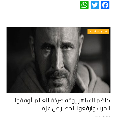
WhatsApp
Twitter
Facebook
نجوم ومشاهير
كاظم الساهر يوجّه صرخة للعالم: أوقفوا
الحرب وارفعوا الحصار عن غزة