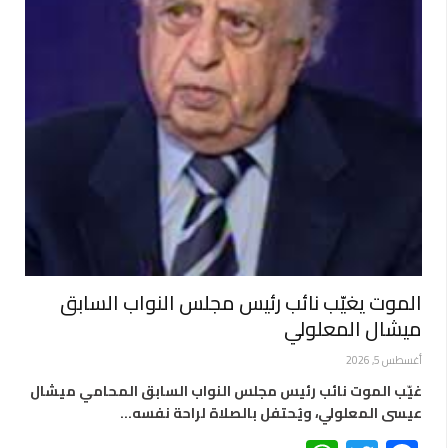
الموت يغيّب نائب رئيس مجلس النواب السابق
ميشال المعلولي
أغسطس 5, 2026
غيّب الموت نائب رئيس مجلس النواب السابق المحامي ميشال
عيسى المعلولي، ويُحتفل بالصلاة لراحة نفسه…