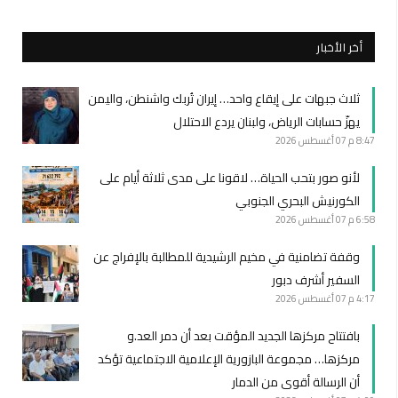
أخر الأخبار
ثلاث جبهات على إيقاع واحد… إيران تُربك واشنطن، واليمن
يهزّ حسابات الرياض، ولبنان يردع الاحتلال
8:47 م
07 أغسطس 2026
لأنو صور بتحب الحياة… لاقونا على مدى ثلاثة أيام على
الكورنيش البحري الجنوبي
6:58 م
07 أغسطس 2026
وقفة تضامنية في مخيم الرشيدية للمطالبة بالإفراج عن
السفير أشرف دبور
4:17 م
07 أغسطس 2026
بافتتاح مركزها الجديد المؤقت بعد أن دمر العد.و
مركزها… مجموعة البازورية الإعلامية الاجتماعية تؤكد
أن الرسالة أقوى من الدمار