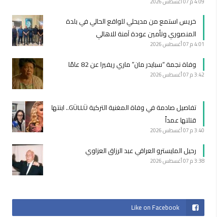
4:09 م
07 أغسطس 2026
خريس استمع من مديحلي للواقع الحالي في بلدة
المنصوري وتأمين عودة آمنة للاهالي
4:01 م
07 أغسطس 2026
وفاة نجمة “سبايدر مان” ماري ريفيرا عن 82 عامًا
3:42 م
07 أغسطس 2026
تفاصيل صادمة في وفاة المغنية التركية GÜLLÜ.. ابنتها
قتلتها عمداً
3:40 م
07 أغسطس 2026
رحيل المايسترو العراقي عبد الرزاق العزاوي
3:38 م
07 أغسطس 2026
Like on Facebook