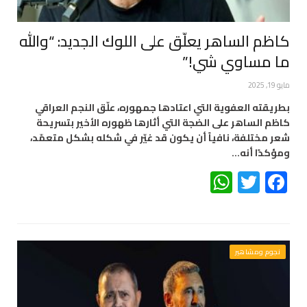
كاظم الساهر يعلّق على اللوك الجديد: “والله
ما مساوي شي!”
مايو 19, 2025
بطريقته العفوية التي اعتادها جمهوره، علّق النجم العراقي
كاظم الساهر على الضجة التي أثارها ظهوره الأخير بتسريحة
شعر مختلفة، نافياً أن يكون قد غيّر في شكله بشكل متعمّد،
ومؤكدًا أنه…
WhatsApp
Twitter
Facebook
نجوم ومشاهير