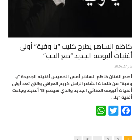
كاظم الساهر يطرح كليب “يا وفية” أولى
أغنيات ألبومه الجديد “مع الحب”
يناير 27, 2024
أصدر الفنان كاظم الساهر أمس الخميس أغنيته الجديدة “يا
وفية” من كلمات الشاعر الراحل كريم العراقي والتي تعد أولى
أغنيات ألبومه الغنائي الجديد والذي سيضم 13 أغنية، وجاءت
أغنية “يا…
WhatsApp
Twitter
Facebook
Next
5
…
3
2
1