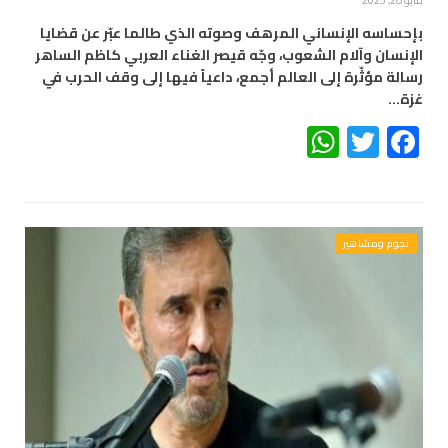
مايو 28, 2025
بإحساسه الإنساني المرهف وصوته الذي طالما عبّر عن قضايا
الإنسان وآلام الشعوب، وجّه قيصر الغناء العربي كاظم الساهر
رسالة مؤثّرة إلى العالم أجمع، داعياً فيها إلى وقف الحرب في
غزة…
WhatsApp
Twitter
Facebook
نجوم ومشاهير