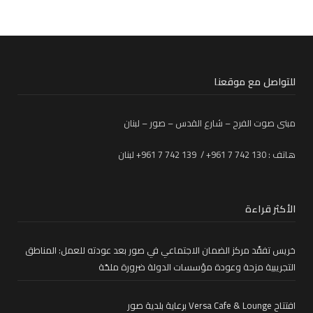
للتواصل مع موقعنا
مبنى صوت الفرح – شارع القدس – صور – لبنان
هاتف : 130 742 7 961+ / 139 742 7 961+ لبنان
الأكثر قراءة
خريس تفقّد مركز الضمان الاجتماعي في صور بعد عودته للعمل: المناطق
التجريبية مزحة وعودة مؤسسات الدولة ضرورة ملحّة
افتتاح Versa Cafe & Lounge برعاية بلدية صور