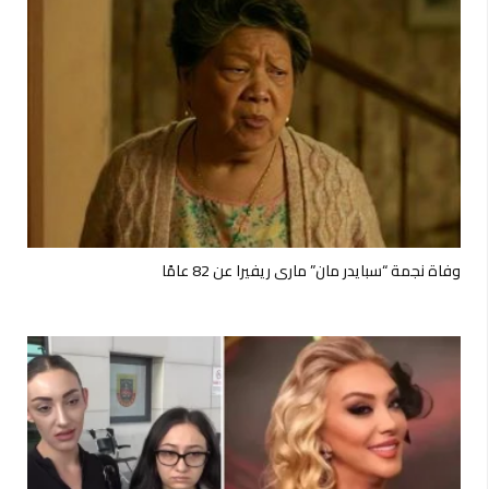
وفاة نجمة “سبايدر مان” ماري ريفيرا عن 82 عامًا