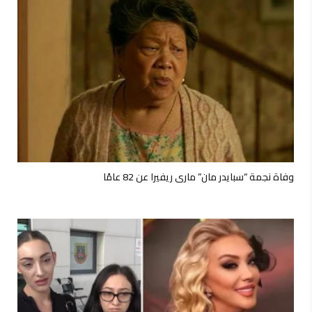
وفاة نجمة “سبايدر مان” ماري ريفيرا عن 82 عامًا