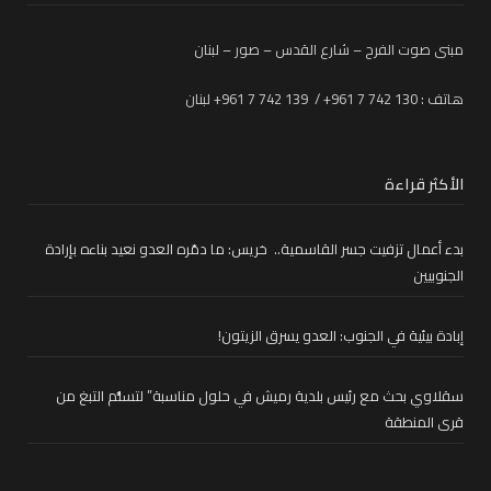
مبنى صوت الفرح – شارع القدس – صور – لبنان
هاتف : 130 742 7 961+ / 139 742 7 961+ لبنان
الأكثر قراءة
بدء أعمال تزفيت جسر القاسمية.. خريس: ما دمّره العدو نعيد بناءه بإرادة
الجنوبيين
إبادة بيئية في الجنوب: العدو يسرق الزيتون!
سقلاوي بحث مع رئيس بلدية رميش في حلول مناسبة” لتسلُّم التبغ من
قرى المنطقة