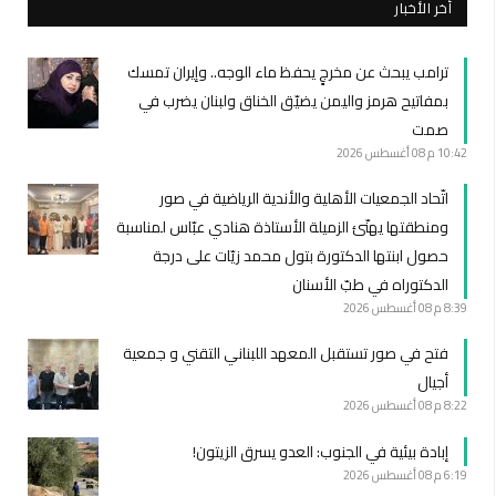
أخر الأخبار
ترامب يبحث عن مخرجٍ يحفظ ماء الوجه.. وإيران تمسك
بمفاتيح هرمز واليمن يضيّق الخناق ولبنان يضرب في
صمت
10:42 م
08 أغسطس 2026
اتّحاد الجمعيات الأهلية والأندية الرياضية في صور
ومنطقتها يهنّئ الزميلة الأستاذة هنادي عبّاس لمناسبة
حصول ابنتها الدكتورة بتول محمد زيّات على درجة
الدكتوراه في طبّ الأسنان
8:39 م
08 أغسطس 2026
فتح في صور تستقبل المعهد اللبناني التقني و جمعية
أجيال
8:22 م
08 أغسطس 2026
إبادة بيئية في الجنوب: العدو يسرق الزيتون!
6:19 م
08 أغسطس 2026