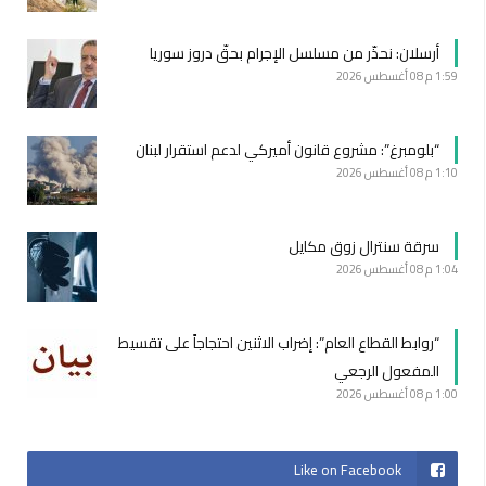
أرسلان: نحذّر من مسلسل الإجرام بحقّ دروز سوريا
1:59 م
08 أغسطس 2026
“بلومبرغ”: مشروع قانون أميركي لدعم استقرار لبنان
1:10 م
08 أغسطس 2026
سرقة سنترال زوق مكايل
1:04 م
08 أغسطس 2026
“روابط القطاع العام”: إضراب الاثنين احتجاجاً على تقسيط
المفعول الرجعي
1:00 م
08 أغسطس 2026
Like on Facebook