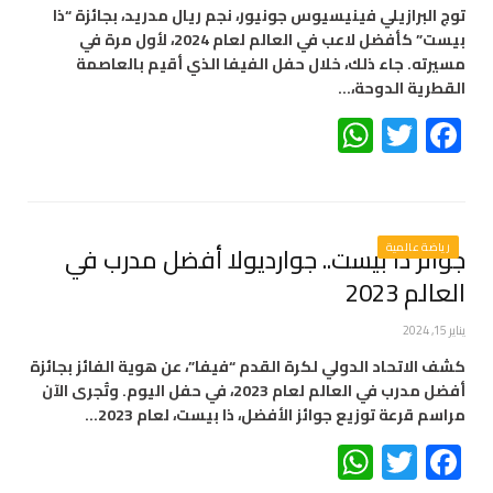
توج البرازيلي فينيسيوس جونيور، نجم ريال مدريد، بجائزة “ذا
بيست” كأفضل لاعب في العالم لعام 2024، لأول مرة في
مسيرته. جاء ذلك، خلال حفل الفيفا الذي أقيم بالعاصمة
القطرية الدوحة،…
WhatsApp
Twitter
Facebook
رياضة عالمية
جوائز ذا بيست.. جوارديولا أفضل مدرب في
العالم 2023
يناير 15, 2024
كشف الاتحاد الدولي لكرة القدم “فيفا”، عن هوية الفائز بجائزة
أفضل مدرب في العالم لعام 2023، في حفل اليوم. وتُجرى الآن
مراسم قرعة توزيع جوائز الأفضل، ذا بيست، لعام 2023…
WhatsApp
Twitter
Facebook