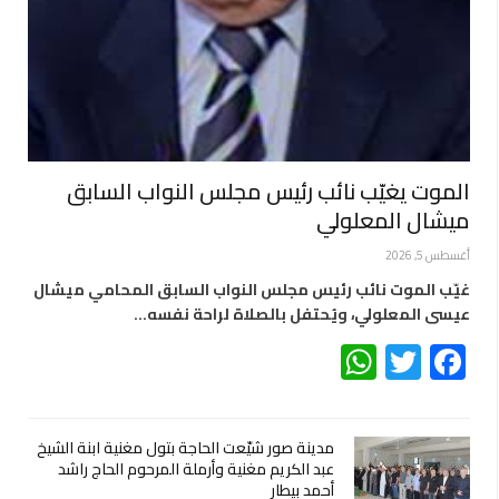
الموت يغيّب نائب رئيس مجلس النواب السابق
ميشال المعلولي
أغسطس 5, 2026
غيّب الموت نائب رئيس مجلس النواب السابق المحامي ميشال
عيسى المعلولي، ويُحتفل بالصلاة لراحة نفسه…
WhatsApp
Twitter
Facebook
مدينة صور شيّعت الحاجة بتول مغنية ابنة الشيخ
عبد الكريم مغنية وأرملة المرحوم الحاج راشد
أحمد بيطار