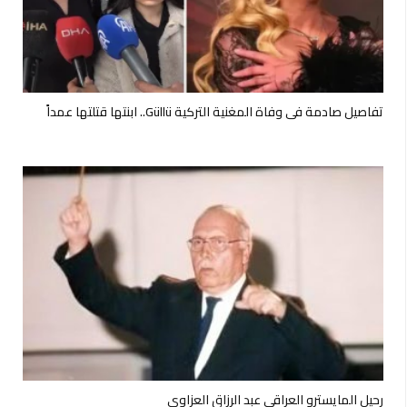
تفاصيل صادمة في وفاة المغنية التركية Güllü.. ابنتها قتلتها عمداً
رحيل المايسترو العراقي عبد الرزاق العزاوي