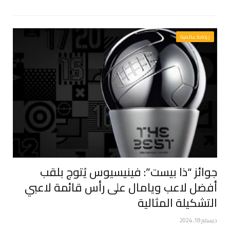
رياضة عالمية
جوائز “ذا بيست”: فينيسيوس يُتوج بلقب
أفضل لاعب ويامال على رأس قائمة لاعبي
التشكيلة المثالية
ديسمبر 18, 2024