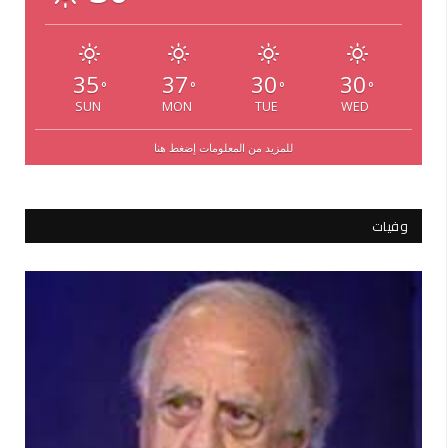
35
37
30
30
°
°
°
°
SUN
MON
TUE
WED
للمزيد من المعلومات إضغط هنا
وفيات