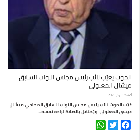
الموت يغيّب نائب رئيس مجلس النواب السابق
ميشال المعلولي
أغسطس 5, 2026
غيّب الموت نائب رئيس مجلس النواب السابق المحامي ميشال
عيسى المعلولي، ويُحتفل بالصلاة لراحة نفسه…
WhatsApp
Twitter
Facebook