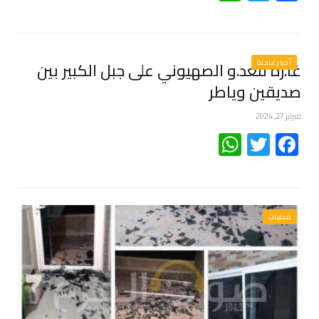
أخبار عاجلة
غا.رة للعد.و الصهيوني على جبل الكبير بين
صديقين وياطر
فبراير 27, 2024
WhatsApp
Twitter
Facebook
محليات