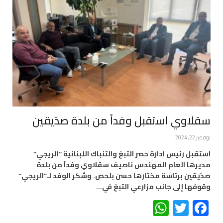
سقلاوي استقبل وفداً من بلدة صدّيقين
نوفمبر 22, 2024
استقبل رئيس ادارة حصر التبغ والتنباك اللبنانية “الريجي”
مديرها العام المهندس ناصيف سقلاوي وفداً من بلدة
صدّيقين برئاسة مختارها حسن بلحص. وشكر الوفد لـ”الريجي”
وقوفها إلى جانب مزارعي التبغ في…
WhatsApp
Twitter
Facebook