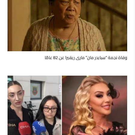
وفاة نجمة “سبايدر مان” ماري ريفيرا عن 82 عامًا