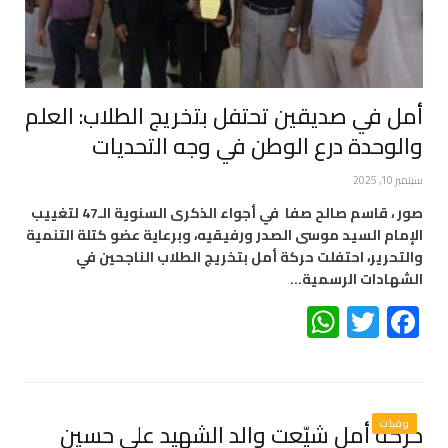
أمل في صديقين تحتفل بتخريج الطلاب: العلم
والوحدة درع الوطن في وجه التحديات
سبتمبر 10, 2025
صور ، قاسم صالح صفا في أجواء الذكرى السنوية الـ47 لتغييب
الإمام السيد موسى الصدر ورفيقيه، وبرعاية عضو كتلة التنمية
والتحرير، احتفلت حركة أمل بتخريج الطلاب الناجحين في
الشهادات الرسمية…
WhatsApp
Twitter
Facebook
وفيات
حركة أمل شيّعت والد الشهيد علي حسين