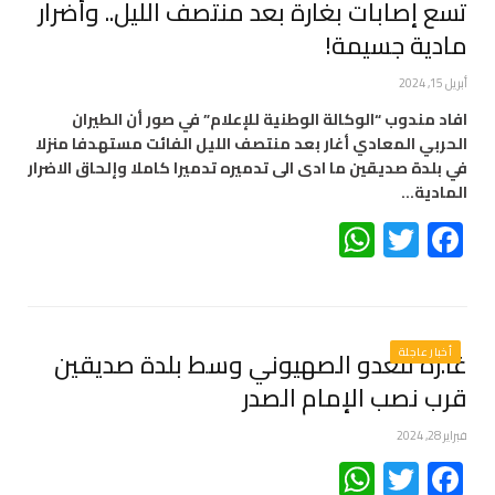
تسع إصابات بغارة بعد منتصف الليل.. وأضرار
مادية جسيمة!
أبريل 15, 2024
افاد مندوب “الوكالة الوطنية للإعلام” في صور أن الطيران
الحربي المعادي أغار بعد منتصف الليل الفائت مستهدفا منزلا
في بلدة صديقين ما ادى الى تدميره تدميرا كاملا وإلحاق الاضرار
المادية…
WhatsApp
Twitter
Facebook
أخبار عاجلة
غا.رة للعدو الصهيوني وسط بلدة صديقين
قرب نصب الإمام الصدر
فبراير 28, 2024
WhatsApp
Twitter
Facebook