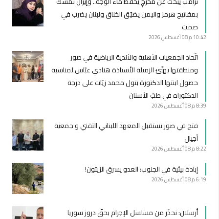
ترامب يبحث عن مخرجٍ يحفظ ماء الوجه.. وإيران تمسك
بمفاتيح هرمز واليمن يضيّق الخناق ولبنان يضرب في
صمت
10:42 م
08 أغسطس 2026
اتّحاد الجمعيات الأهلية والأندية الرياضية في صور
ومنطقتها يهنّئ الزميلة الأستاذة هنادي عبّاس لمناسبة
حصول ابنتها الدكتورة بتول محمد زيّات على درجة
الدكتوراه في طبّ الأسنان
8:39 م
08 أغسطس 2026
فتح في صور تستقبل المعهد اللبناني التقني و جمعية
أجيال
8:22 م
08 أغسطس 2026
إبادة بيئية في الجنوب: العدو يسرق الزيتون!
6:19 م
08 أغسطس 2026
أرسلان: نحذّر من مسلسل الإجرام بحقّ دروز سوريا