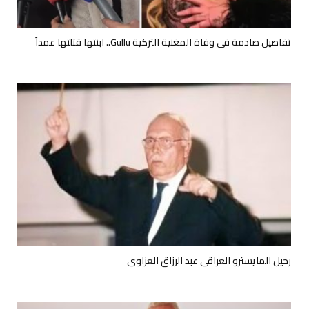
تفاصيل صادمة في وفاة المغنية التركية Güllü.. ابنتها قتلتها عمداً
رحيل المايسترو العراقي عبد الرزاق العزاوي