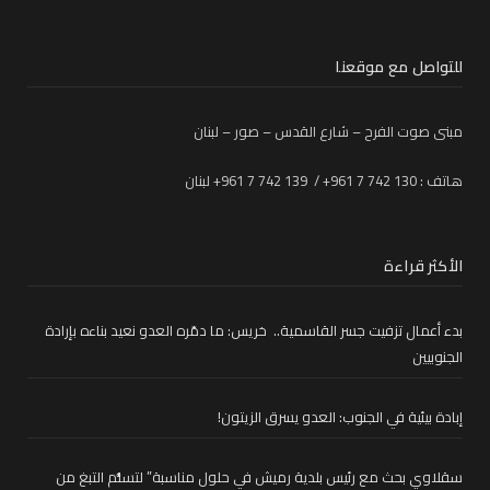
للتواصل مع موقعنا
مبنى صوت الفرح – شارع القدس – صور – لبنان
هاتف : 130 742 7 961+ / 139 742 7 961+ لبنان
الأكثر قراءة
بدء أعمال تزفيت جسر القاسمية.. خريس: ما دمّره العدو نعيد بناءه بإرادة
الجنوبيين
إبادة بيئية في الجنوب: العدو يسرق الزيتون!
سقلاوي بحث مع رئيس بلدية رميش في حلول مناسبة” لتسلُّم التبغ من