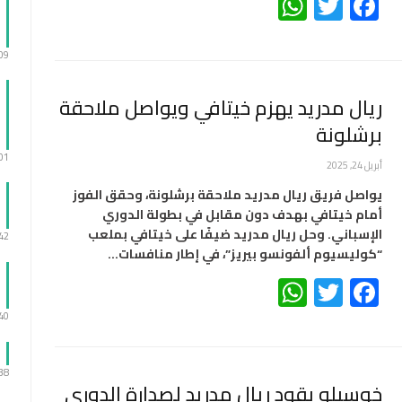
WhatsApp
Twitter
Facebook
:09
ريال مدريد يهزم خيتافي ويواصل ملاحقة
برشلونة
:01
أبريل 24, 2025
يواصل فريق ريال مدريد ملاحقة برشلونة، وحقق الفوز
أمام خيتافي بهدف دون مقابل في بطولة الدوري
الإسباني. وحل ريال مدريد ضيفًا على خيتافي بملعب
:42
“كوليسيوم ألفونسو بيريز”، في إطار منافسات…
WhatsApp
Twitter
Facebook
:40
:38
خوسيلو يقود ريال مدريد لصدارة الدوري