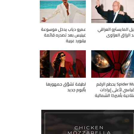
يل المايسترو العراقي
عمرو دياب يدخل موسوعة
د الرزاق العزاوي
غينيس بعد تصدره قائمة
بيلبورد عربية
Spider Man يحطم الرقم
لطيفة تشوّق جمهورها
قياسي لأعلى إيرادات
بألبوم جديد
تتاحية بأميركا الشمالية