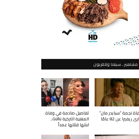
مشاهير.. سينما وتلفزيون
اة نجمة “سبايدر مان”
تفاصيل صادمة في وفاة
ي ريفيرا عن 82 عامًا
المغنية التركية Güllü..
ابنتها قتلتها عمداً