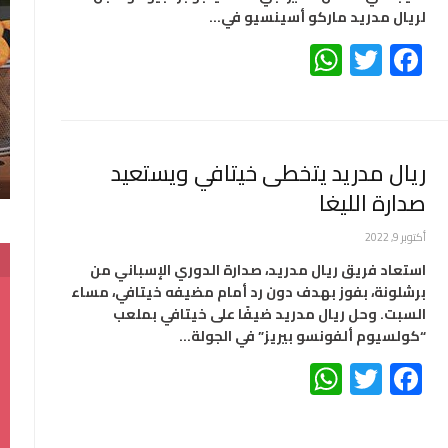
لريال مدريد ماركو أسينسيو في…
WhatsApp
Twitter
Facebook
ريال مدريد يتخطى خيتافي ويستعيد
صدارة الليغا
أكتوبر 9, 2022
استعاد فريق ريال مدريد، صدارة الدوري الإسباني من
برشلونة، بفوز بهدف دون رد أمام مضيفه خيتافي، مساء
السبت. وحل ريال مدريد ضيفًا على خيتافي بملعب
“كولسيوم ألفونسو بيريز” في الجولة…
WhatsApp
Twitter
Facebook