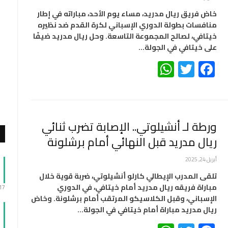
خاض فريق ريال مدريد، مساء يوم الأحد، مباراته في إطار
منافسات بطولة الدوري الإسباني لكرة القدم ضد نظيره
خيتافي، لصالح المجموعة التاسعة. وحل ريال مدريد ضيفًا
على خيتافي في الجولة…
WhatsApp
Twitter
Facebook
ورطة لـ أنشيلوتي.. الإصابة تضرب ثنائي
ريال مدريد قبل النهائي أمام برشلونة
أبريل 24, 2025
تلقى المدرب الإيطالي كارلو أنشيلوتي، ضربة قوية خلال
مباراة فريقه ريال مدريد أمام خيتافي، في الدوري
:17
الإسباني، وقبل الكلاسيكو المرتقب أمام برشلونة. وخاض
ريال مدريد مباراة أمام خيتافي في الجولة…