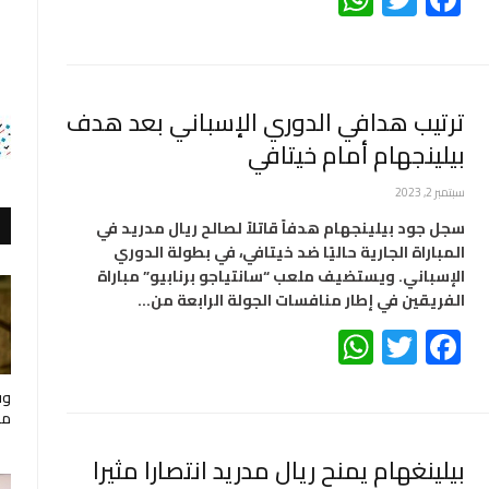
ترتيب هدافي الدوري الإسباني بعد هدف
بيلينجهام أمام خيتافي
سبتمبر 2, 2023
سجل جود بيلينجهام هدفاً قاتلاً لصالح ريال مدريد في
المباراة الجارية حاليًا ضد خيتافي، في بطولة الدوري
الإسباني. ويستضيف ملعب “سانتياجو برنابيو” مباراة
الفريقين في إطار منافسات الجولة الرابعة من…
WhatsApp
Twitter
Facebook
وف
مار
بيلينغهام يمنح ريال مدريد انتصارا مثيرا