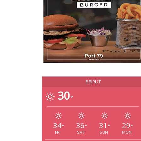
BEIRUT
30
°
34
36
31
29
°
°
°
°
FRI
SAT
SUN
MON