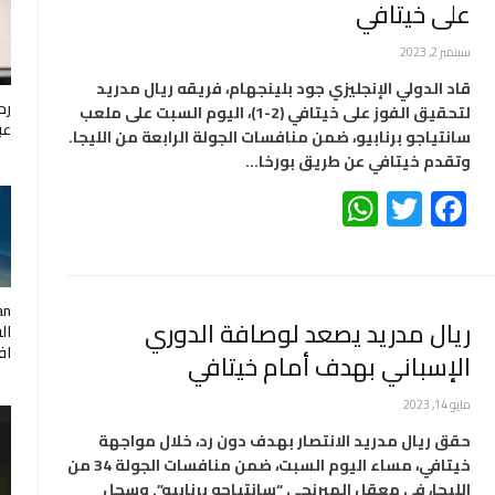
على خيتافي
سبتمبر 2, 2023
قاد الدولي الإنجليزي جود بلينجهام، فريقه ريال مدريد
رح
لتحقيق الفوز على خيتافي (2-1)، اليوم السبت على ملعب
عب
سانتياجو برنابيو، ضمن منافسات الجولة الرابعة من الليجا.
وتقدم خيتافي عن طريق بورخا…
WhatsApp
Twitter
Facebook
ريال مدريد يصعد لوصافة الدوري
ال
اف
الإسباني بهدف أمام خيتافي
مايو 14, 2023
حقق ريال مدريد الانتصار بهدف دون رد، خلال مواجهة
خيتافي، مساء اليوم السبت، ضمن منافسات الجولة 34 من
الليجا، في معقل الميرنجي “سانتياجو برنابيو”. وسجل