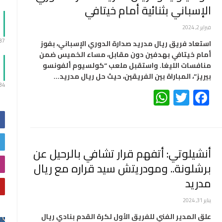
الإسباني بثنائية أمام خيتافي
فبراير 2, 2024
:37
استعاد فريق ريال مدريد صدارة الدوري الإسباني، بفوز
أمام خيتافي بهدفين دون مقابل، مساء الخميس ضمن
منافسات الليغا. واستقبل ملعب “كولسيوم ألفونسو
بيريز”، المباراة بين الفريقين، حيث حل ريال مدريد…
:34
WhatsApp
Twitter
Facebook
أنشيلوتي: أتفهم قرار تشافي بالرحيل عن
برشلونة.. ومودريتش سيد قراره مع ريال
مدريد
يناير 31, 2024
علق المدير الفني للفريق الأول لكرة القدم بنادي ريال