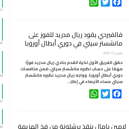
WhatsApp
Twitter
Facebook
:07
فالفيردي يقود ريال مدريد للفوز على
مانشستر سيتي في دوري أبطال أوروبا
:06
مارس 12, 2026
حقق الفريق الأول لكرة القدم بنادي ريال مدريد فوزًا
مهمًا على حساب نظيره مانشستر سيتي، ضمن منافسات
دوري أبطال أوروبا. وواجه ريال مدريد نظيره مانشستر
:38
سيتي مساء الأربعاء في إطار…
WhatsApp
Twitter
Facebook
:32
لامين يامال ينقذ برشلونة من فخ الهزيمة
:36