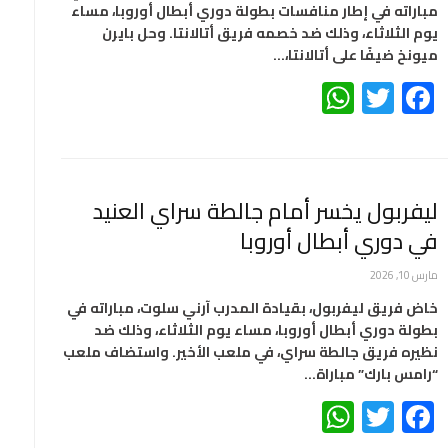
مباراته في إطار منافسات بطولة دوري أبطال أوروبا، مساء
يوم الثلاثاء، وذلك ضد خصمه فريق أتالانتا. وحل بايرن
ميونخ ضيفًا على أتالانتا،…
WhatsApp
Twitter
Facebook
ليفربول يخسر أمام جالطة سراي العنيد
في دوري أبطال أوروبا
مارس 10, 2026
خاض فريق ليفربول، بقيادة المدرب آرني سلوت، مباراته في
بطولة دوري أبطال أوروبا، مساء يوم الثلاثاء، وذلك ضد
نظيره فريق جالطة سراي، في ملعب الأخير. واستضاف ملعب
“رامس بارك” مباراة…
WhatsApp
Twitter
Facebook