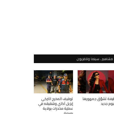
مشاهير.. سينما وتلفزيون
يفة تشوّق جمهورها
توقيف المخرج التركي
لبوم جديد
إيزيل آكاي وشقيقه في
عملية مخدرات بولاية
بورصة