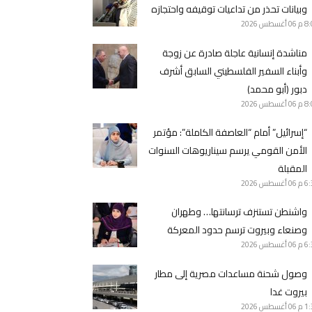
وبيانات تحذر من تداعيات توقيفه واحتجازه
8 م
06 أغسطس 2026
مناشدة إنسانية عاجلة صادرة عن زوجة
وأبناء السفير الفلسطيني السابق أشرف
دبور (أبو محمد)
8 م
06 أغسطس 2026
“إسرائيل” أمام “العاصفة الكاملة”: مؤتمر
الأمن القومي يرسم سيناريوهات السنوات
المقبلة
6 م
06 أغسطس 2026
واشنطن تستنزف ترسانتها… وطهران
وصنعاء وبيروت ترسم حدود المعركة
6 م
06 أغسطس 2026
وصول شحنة مساعدات مصرية إلى مطار
بيروت غدا
1 م
06 أغسطس 2026