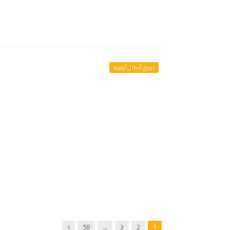
دوري أبطال أوروبا
Next
58
…
3
2
1