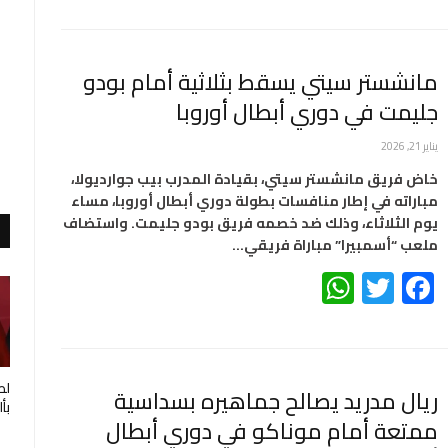
مانشستر سيتي يسقط بثلاثية أمام بودو
جليمت في دوري أبطال أوروبا
يناير 21, 2026
خاض فريق مانشستر سيتي، بقيادة المدرب بيب جوارديولا،
مباراته في إطار منافسات بطولة دوري أبطال أوروبا، مساء
يوم الثلاثاء، وذلك ضد خصمه فريق بودو جليمت. واستضاف
ملعب “أسمبيرا” مباراة فريقي…
WhatsApp
Twitter
Facebook
لط
ريال مدريد يصالح جماهيره بسداسية
بأ
ممتعة أمام موناكو في دوري أبطال