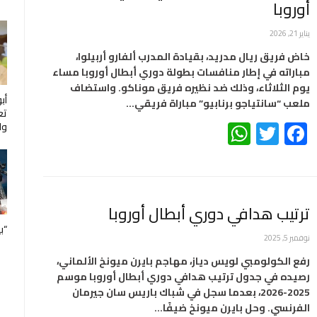
أوروبا
يناير 21, 2026
خاض فريق ريال مدريد، بقيادة المدرب ألفارو أربيلوا،
مباراته في إطار منافسات بطولة دوري أبطال أوروبا مساء
يوم الثلاثاء، وذلك ضد نظيره فريق موناكو. واستضاف
أب
ملعب “سانتياجو برنابيو” مباراة فريقي…
تع
WhatsApp
Twitter
Facebook
ول
ترتيب هدافي دوري أبطال أوروبا
“ب
نوفمبر 5, 2025
رفع الكولومبي لويس دياز، مهاجم بايرن ميونخ الألماني،
رصيده في جدول ترتيب هدافي دوري أبطال أوروبا موسم
2025-2026، بعدما سجل في شباك باريس سان جيرمان
الفرنسي. وحل بايرن ميونخ ضيفًا…