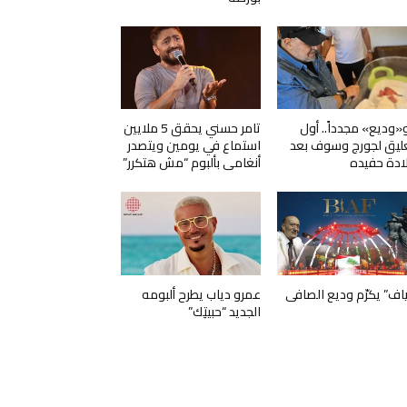
و«وديع» مجدداً.. أول
تامر حسني يحقق 5 ملايين
ليق لجورج وسوف بعد
استماع في يومين ويتصدر
ادة حفيده
أنغامي بألبوم “مش هتكرر”
ياف” يكرّم وديع الصافي
عمرو دياب يطرح ألبومه
الجديد “حبيتِك”