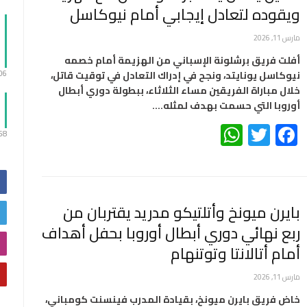
ويقوده لتعادل إيجابي أمام نيوكاسل
مارس 11, 2026
أفلت فريق برشلونة الإسباني من الهزيمة أمام خصمه
نيوكاسل يونايتد، ونجح في إدراك التعادل في توقيت قاتل،
:06
خلال مباراة الفريقين مساء الثلاثاء، ببطولة دوري أبطال
أوروبا التي حسمت بهدف لمثله.…
WhatsApp
Twitter
Facebook
:58
بايرن ميونخ وأتلتيكو مدريد يقتربان من
ربع نهائي دوري أبطال أوروبا بحفل أهداف
أمام أتالانتا وتوتنهام
مارس 11, 2026
خاض فريق بايرن ميونخ، بقيادة المدرب فينسنت كومباني،