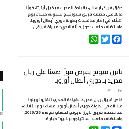
حقق فريق آرسنال، بقيادة المدرب ميكيل أرتيتا، فوزًا
قاتلًا على خصمه فريق سبورتينج لشبونة، مساء يوم
اثلاثاء في إطار منافسات بطولة دوري أبطال أوروبا.
واستضاف ملعب “جوزيه ألفالادي” مباراة فريقي…
WhatsApp
Twitter
Facebook
بايرن ميونخ يفرض فوزًا صعبًا على ريال
مدريد بـ دوري أبطال أوروبا
أبريل 8, 2026
خاض فريق ريال مدريد، بقيادة المدرب ألفارو أربيلوا،
مباراته في بطولة دوري أبطال أوروبا مساء يوم الثلاثاء،
ضد خصمه فريق بايرن ميونخ، لحساب موسم 2025/26.
:13
واستضاف ملعب “سانتياجو برنابيو” مباراة…