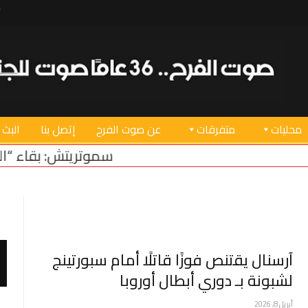
محليات
متفرقات
عن صوت الفرح
إتصل بنا
البث 
سموتريتش: بقاء “الجيش الإسرائيلي
آرسنال يقتنص فوزًا قاتلًا أمام سبورتينج
لشبونة بـ دوري أبطال أوروبا
أبريل 8, 2026