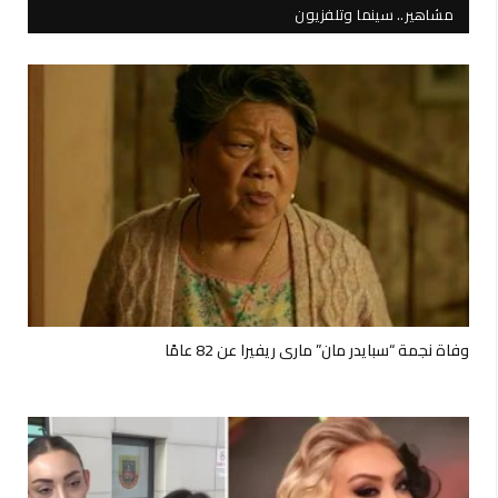
مشاهير.. سينما وتلفزيون
وفاة نجمة “سبايدر مان” ماري ريفيرا عن 82 عامًا