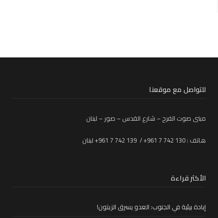
للتواصل مع موقعنا
مبنى صوت الفرح – شارع القدس – صور – لبنان
هاتف : 130 742 7 961+ / 139 742 7 961+ لبنان
الأكثر قراءة
إبادة بيئية في الجنوب: العدو يسرق الزيتون!