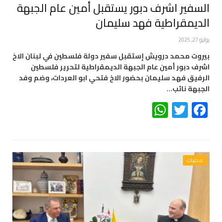
السفير اشرف دبور يستقبل أمين عام الجبهة
الديمقراطية فهد سليمان
يوليو 27, 2025
بيروت محمد درويش إستقبل سفير دولة فلسطين في لبنان الاخ
اشرف دبور أمين عام الجبهة الديمقراطية لتحرير فلسطين
الرفيق فهد سليمان بحضور الاخ فتحي ابو العردات، وضم وفد
الجبهة نائب…
WhatsApp
Twitter
Facebook
محليات