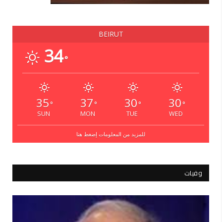
BEIRUT
34
°
35
37
30
30
°
°
°
°
SUN
MON
TUE
WED
للمزيد من المعلومات إضغط هنا
وفيات