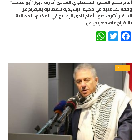
أقام محبو السفير الفلسطيني السابق أشرف دبور “أبو محمد”
وقفة تضامنية في مخيم الرشيدية للمطالبة بالإفراج عن
السفير أشرف دبور أمام نادي الإصلاح في المخيم، للمطالبة
بالإفراج عنه، معربين عن…
WhatsApp
Twitter
Facebook
محليات