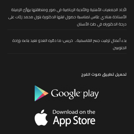
اتّحاد الجمعيات الأهلية والأندية الرياضية في صور ومنطقتها يهنّئ الزميلة
الأستاذة هنادي عبّاس لمناسبة حصول ابنتها الدكتورة بتول محمد زيّات على
درجة الدكتوراه في طبّ الأسنان
بدء أعمال تزفيت جسر القاسمية.. خريس: ما دمّره العدو نعيد بناءه بإرادة
الجنوبيين
تحميل تطبيق صوت الفرح