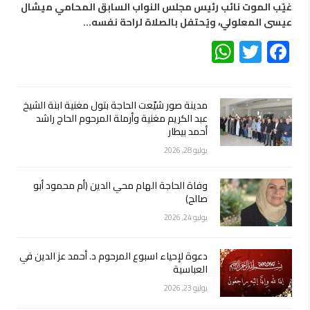
غيّب الموت نائب رئيس مجلس النواب السابق المحامي ميشال
عيسى المعلولي، ويُحتفل بالصلاة لراحة نفسه…
WhatsApp
Twitter
Facebook
مدينة صور شيّعت الحاجة بتول مغنية ابنة الشيخ
عبد الكريم مغنية وأرملة المرحوم الحاج راشد
أحمد بيطار
يوليو 28, 2026
وفاة الحاجة الهام محي الدين (أم محمود أبو
صالح)
يوليو 24, 2026
دعوة لإحياء اسبوع المرحوم د. أحمد عز الدين في
العباسية
يوليو 23, 2026