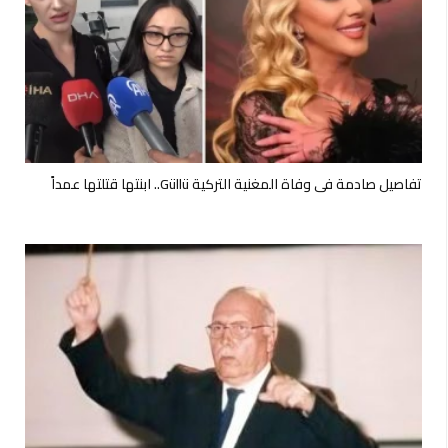
تفاصيل صادمة في وفاة المغنية التركية Güllü.. ابنتها قتلتها عمداً