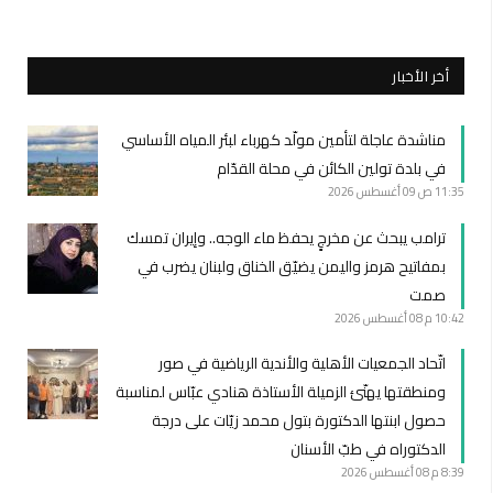
أخر الأخبار
مناشدة عاجلة لتأمين مولّد كهرباء لبئر المياه الأساسي
في بلدة تولين الكائن في محلة القدّام
11:35 ص
09 أغسطس 2026
ترامب يبحث عن مخرجٍ يحفظ ماء الوجه.. وإيران تمسك
بمفاتيح هرمز واليمن يضيّق الخناق ولبنان يضرب في
صمت
10:42 م
08 أغسطس 2026
اتّحاد الجمعيات الأهلية والأندية الرياضية في صور
ومنطقتها يهنّئ الزميلة الأستاذة هنادي عبّاس لمناسبة
حصول ابنتها الدكتورة بتول محمد زيّات على درجة
الدكتوراه في طبّ الأسنان
8:39 م
08 أغسطس 2026