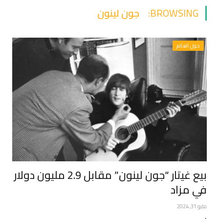
BROWSING:
جون لينون
حول العالم
بيع غيتار “جون لينون” مقابل 2.9 مليون دولار
في مزاد
مايو 31, 2024