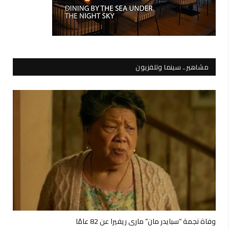
مشاهير.. سينما وتلفزيون
وفاة نجمة “سبايدر مان” ماري ريفيرا عن 82 عامًا