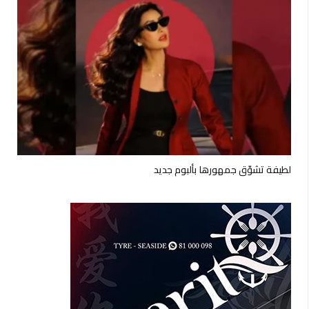
لطيفة تشوّق جمهورها بألبوم جديد