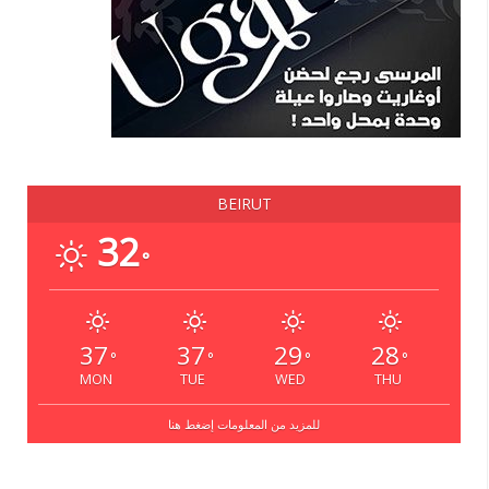
BEIRUT
32
°
37
37
29
28
°
°
°
°
MON
TUE
WED
THU
للمزيد من المعلومات إضغط هنا