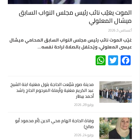
الموت يغيّب نائب رئيس مجلس النواب السابق
ميشال المعلولي
أغسطس 5, 2026
غيّب الموت نائب رئيس مجلس النواب السابق المحامي ميشال
عيسى المعلولي، ويُحتفل بالصلاة لراحة نفسه…
WhatsApp
Twitter
Facebook
مدينة صور شيّعت الحاجة بتول مغنية ابنة الشيخ
عبد الكريم مغنية وأرملة المرحوم الحاج راشد
أحمد بيطار
يوليو 28, 2026
وفاة الحاجة الهام محي الدين (أم محمود أبو
صالح)
يوليو 24, 2026