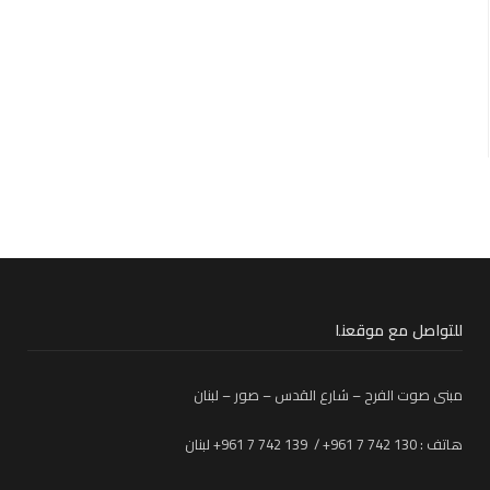
للتواصل مع موقعنا
مبنى صوت الفرح – شارع القدس – صور – لبنان
هاتف : 130 742 7 961+ / 139 742 7 961+ لبنان