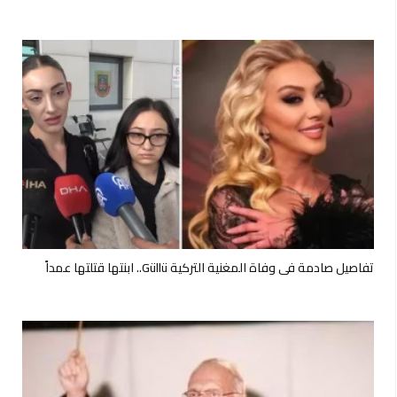
تفاصيل صادمة في وفاة المغنية التركية Güllü.. ابنتها قتلتها عمداً