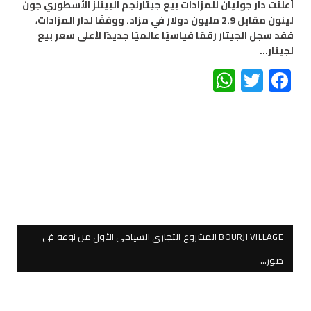
أعلنت دار جوليان للمزادات بيع جيتارنجم البيتلز الأسطوري جون
لينون مقابل 2.9 مليون دولار في مزاد. ووفقًا لدار المزادات،
فقد سجل الجيتار رقمًا قياسيًا عالميًا جديدًا لأعلى سعر بيع
لجيتار…
WhatsApp
Twitter
Facebook
BOURJI VILLAGE المشروع التجاري السياحي الأول من نوعه في
صور…