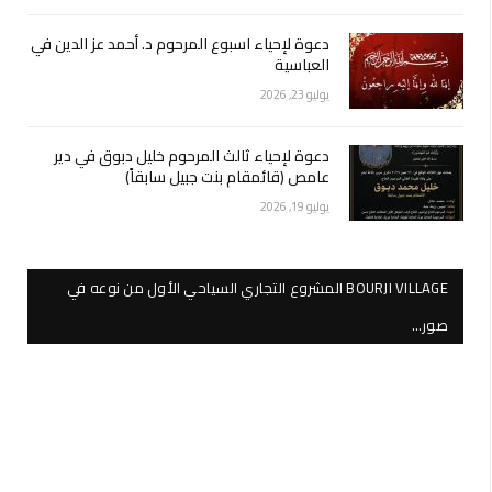
دعوة لإحياء اسبوع المرحوم د. أحمد عز الدين في
العباسية
يوليو 23, 2026
دعوة لإحياء ثالث المرحوم خليل دبوق في دير
عامص (قائمقام بنت جبيل سابقاً)
يوليو 19, 2026
BOURJI VILLAGE المشروع التجاري السياحي الأول من نوعه في
صور…