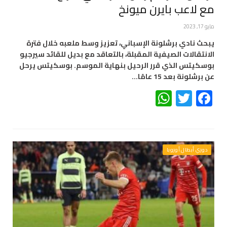
مع لاعب بايرن ميونخ
مايو 17, 2023
يبحث نادي برشلونة الإسباني، تعزيز وسط ملعبه خلال فترة
الانتقالات الصيفية المقبلة، بالتعاقد مع بديل للقائد سيرجيو
بوسكيتس الذي قرر الرحيل بنهاية الموسم. بوسكيتس يرحل
عن برشلونة بعد 15 عامًا…
WhatsApp
Twitter
Facebook
دوري أبطال أوروبا