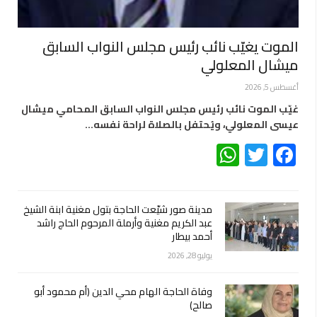
الموت يغيّب نائب رئيس مجلس النواب السابق
ميشال المعلولي
أغسطس 5, 2026
غيّب الموت نائب رئيس مجلس النواب السابق المحامي ميشال
عيسى المعلولي، ويُحتفل بالصلاة لراحة نفسه…
WhatsApp
Twitter
Facebook
مدينة صور شيّعت الحاجة بتول مغنية ابنة الشيخ
عبد الكريم مغنية وأرملة المرحوم الحاج راشد
أحمد بيطار
يوليو 28, 2026
وفاة الحاجة الهام محي الدين (أم محمود أبو
صالح)