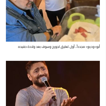
أبو«وديع» مجدداً.. أول تعليق لجورج وسوف بعد ولادة حفيده