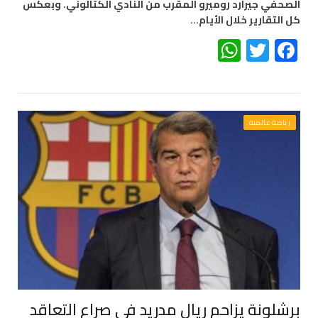
الصحفي جيرارد روميرو المقرب من النادي الكتالوني. وبعكس
كل التقارير خلال الأيام…
WhatsApp
Twitter
Facebook
رياضة عالمية
برشلونة يزاحم ريال مدريد في صراع التعاقد