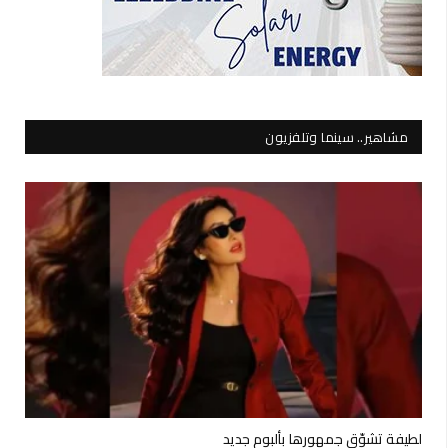
مشاهير.. سينما وتلفزيون
لطيفة تشوّق جمهورها بألبوم جديد