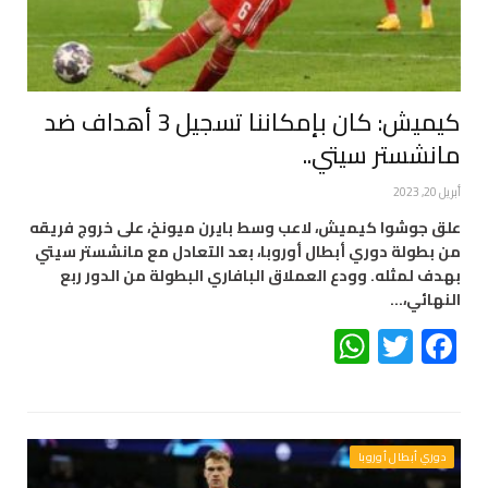
كيميش: كان بإمكاننا تسجيل 3 أهداف ضد
مانشستر سيتي..
أبريل 20, 2023
علق جوشوا كيميش، لاعب وسط بايرن ميونخ، على خروج فريقه
من بطولة دوري أبطال أوروبا، بعد التعادل مع مانشستر سيتي
بهدف لمثله. وودع العملاق البافاري البطولة من الدور ربع
النهائي،…
WhatsApp
Twitter
Facebook
دوري أبطال أوروبا