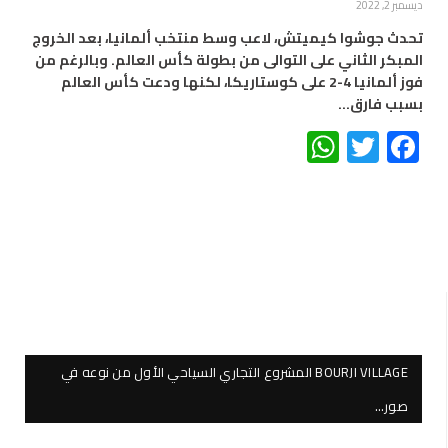
ديسمبر 2, 2022
تحدث جوشوا كيميتش، لاعب وسط منتخب ألمانيا، بعد الخروج
المبكر الثاني على التوالى من بطولة كأس العالم. وبالرغم من
فوز ألمانيا 4-2 على كوستاريكا، لكنها ودعت كأس العالم
بسبب فارق…
WhatsApp
Twitter
Facebook
BOURJI VILLAGE المشروع التجاري السياحي الأول من نوعه في
صور…