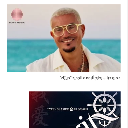
عمرو دياب يطرح ألبومه الجديد “حبيتِك”