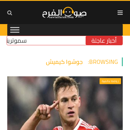
أخبار عاجلة
سموتريتش: بقاء “
BROWSING:
جوشوا كيميش
رياضة عالمية