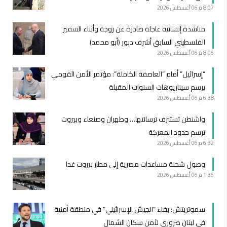
8:07 م
06 أغسطس 2026
مناشدة إنسانية عاجلة صادرة عن زوجة وأبناء السفير
الفلسطيني السابق أشرف دبور (أبو محمد)
8:06 م
06 أغسطس 2026
“إسرائيل” أمام “العاصفة الكاملة”: مؤتمر الأمن القومي
يرسم سيناريوهات السنوات المقبلة
6:38 م
06 أغسطس 2026
واشنطن تستنزف ترسانتها… وطهران وصنعاء وبيروت
ترسم حدود المعركة
6:32 م
06 أغسطس 2026
وصول شحنة مساعدات مصرية إلى مطار بيروت غدا
1:36 م
06 أغسطس 2026
سموتريتش: بقاء “الجيش الإسرائيلي” في منطقة أمنية
في لبنان ضروري لأمن سكان الشمال