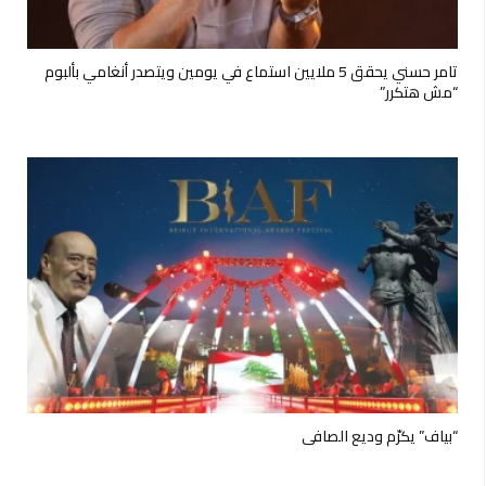
تامر حسني يحقق 5 ملايين استماع في يومين ويتصدر أنغامي بألبوم
“مش هتكرر”
“بياف” يكرّم وديع الصافي