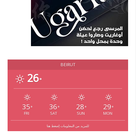
BEIRUT
26
°
35
36
28
29
°
°
°
°
FRI
SAT
SUN
MON
للمزيد من المعلومات إضغط هنا