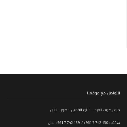
للتواصل مع موقعنا
مبنى صوت الفرح – شارع القدس – صور – لبنان
هاتف : 130 742 7 961+ / 139 742 7 961+ لبنان