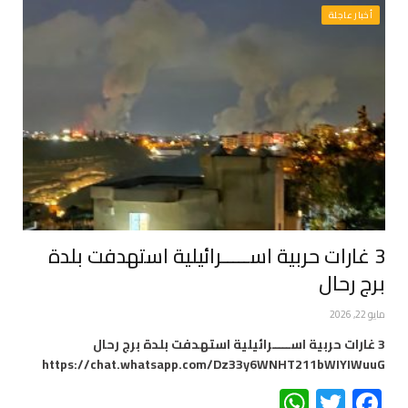
أخبار عاجلة
3 غارات حربية اســـــرائيلية استهدفت بلدة
برج رحال
مايو 22, 2026
3 غارات حربية اســـــرائيلية استهدفت بلدة برج رحال
https://chat.whatsapp.com/Dz33y6WNHT211bWIYIWuuG
WhatsApp
Twitter
Facebook