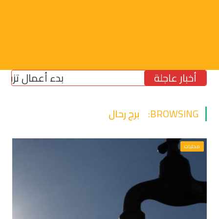
أخبار عاجلة
بدء أعمال تزفيت جسر الق
BROWSING:
برج رحال
محليات