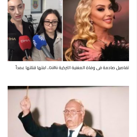
تفاصيل صادمة في وفاة المغنية التركية Güllü.. ابنتها قتلتها عمداً