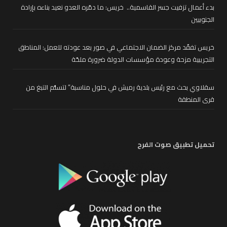
بدء أعمال تزفيت جسر القاسمية.. خريس: ما دمّره العدو نعيد بناءه بإرادة
الجنوبيين
خريس تفقّد مركز الضمان الاجتماعي في صور بعد عودته للعمل: المناطق
التجريبية مزحة وعودة مؤسسات الدولة ضرورة ملحّة
سقلاوي بحث مع رئيس بلدية رميش في حلول مناسبة” لتسلُّم التبغ من
قرى المنطقة
تحميل تطبيق صوت الفرح