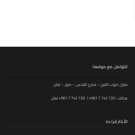
للتواصل مع موقعنا
مبنى صوت الفرح – شارع القدس – صور – لبنان
هاتف : 130 742 7 961+ / 139 742 7 961+ لبنان
الأكثر قراءة