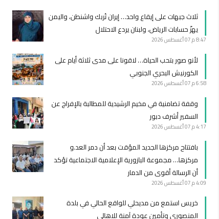
ثلاث جبهات على إيقاع واحد… إيران تُربك واشنطن، واليمن
يهزّ حسابات الرياض، ولبنان يردع الاحتلال
8:47 م
07 أغسطس 2026
لأنو صور بتحب الحياة… لاقونا على مدى ثلاثة أيام على
الكورنيش البحري الجنوبي
6:58 م
07 أغسطس 2026
وقفة تضامنية في مخيم الرشيدية للمطالبة بالإفراج عن
السفير أشرف دبور
4:17 م
07 أغسطس 2026
بافتتاح مركزها الجديد المؤقت بعد أن دمر العد.و
مركزها… مجموعة البازورية الإعلامية الاجتماعية تؤكد
أن الرسالة أقوى من الدمار
4:09 م
07 أغسطس 2026
خريس استمع من مديحلي للواقع الحالي في بلدة
المنصوري وتأمين عودة آمنة للاهالي