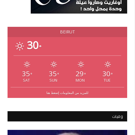
BEIRUT
30
°
35
35
29
30
°
°
°
°
SAT
SUN
MON
TUE
للمزيد من المعلومات إضغط هنا
وفيات