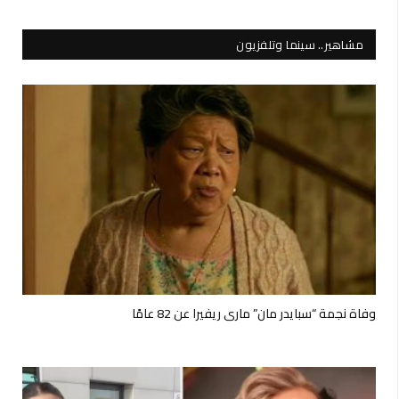
مشاهير.. سينما وتلفزيون
وفاة نجمة “سبايدر مان” ماري ريفيرا عن 82 عامًا