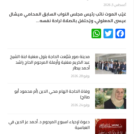
أغسطس 5, 2026
غيّب الموت نائب رئيس مجلس النواب السابق المحامي ميشال
عيسى المعلولي، ويُحتفل بالصلاة لراحة نفسه…
WhatsApp
Twitter
Facebook
مدينة صور شيّعت الحاجة بتول مغنية ابنة الشيخ
عبد الكريم مغنية وأرملة المرحوم الحاج راشد
أحمد بيطار
يوليو 28, 2026
وفاة الحاجة الهام محي الدين (أم محمود أبو
صالح)
يوليو 24, 2026
دعوة لإحياء اسبوع المرحوم د. أحمد عز الدين في
العباسية