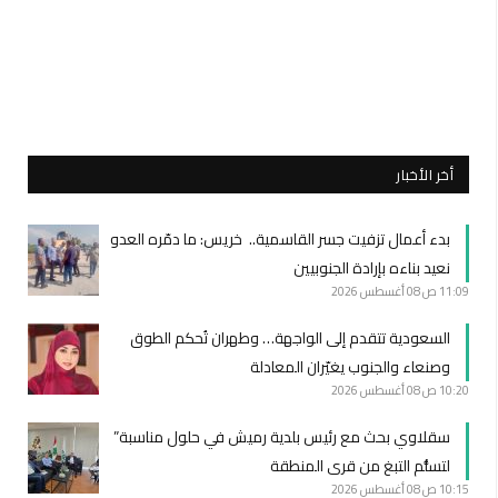
أخر الأخبار
بدء أعمال تزفيت جسر القاسمية.. خريس: ما دمّره العدو
نعيد بناءه بإرادة الجنوبيين
11:09 ص
08 أغسطس 2026
السعودية تتقدم إلى الواجهة… وطهران تُحكم الطوق
وصنعاء والجنوب يغيّران المعادلة
10:20 ص
08 أغسطس 2026
سقلاوي بحث مع رئيس بلدية رميش في حلول مناسبة”
لتسلُّم التبغ من قرى المنطقة
10:15 ص
08 أغسطس 2026