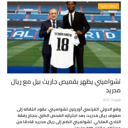
رياضة عالمية
تشواميني يظهر بقميص جاريث بيل مع ريال
مدريد
يونيو 14, 2022
وقع الدولي الفرنسي أوريلين تشواميني، عقود انتقاله إلى
صفوف ريال مدريد، بعد اجتيازه الفحص الطبي بنجاح رفقة
النادي الملكي. تشواميني انضم إلى ريال مدريد قادمًا من