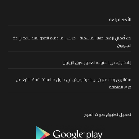
الأكثر قراءة
بدء أعمال تزفيت جسر القاسمية.. خريس: ما دمّره العدو نعيد بناءه بإرادة
الجنوبيين
إبادة بيئية في الجنوب: العدو يسرق الزيتون!
سقلاوي بحث مع رئيس بلدية رميش في حلول مناسبة” لتسلُّم التبغ من
قرى المنطقة
تحميل تطبيق صوت الفرح