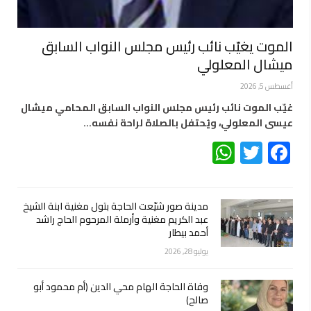
الموت يغيّب نائب رئيس مجلس النواب السابق
ميشال المعلولي
أغسطس 5, 2026
غيّب الموت نائب رئيس مجلس النواب السابق المحامي ميشال
عيسى المعلولي، ويُحتفل بالصلاة لراحة نفسه…
WhatsApp
Twitter
Facebook
مدينة صور شيّعت الحاجة بتول مغنية ابنة الشيخ
عبد الكريم مغنية وأرملة المرحوم الحاج راشد
أحمد بيطار
يوليو 28, 2026
وفاة الحاجة الهام محي الدين (أم محمود أبو
صالح)