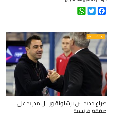
موناكو، مقابل 100 مليون…
WhatsApp
Twitter
Facebook
رياضة عالمية
صراع جديد بين برشلونة وريال مدريد على
صفقة فرنسية