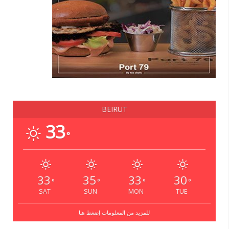
BEIRUT
33
°
33
35
33
30
°
°
°
°
SAT
SUN
MON
TUE
للمزيد من المعلومات إضغط هنا