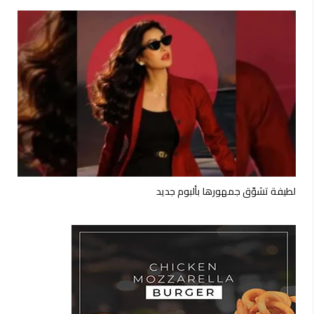
لطيفة تشوّق جمهورها بألبوم جديد