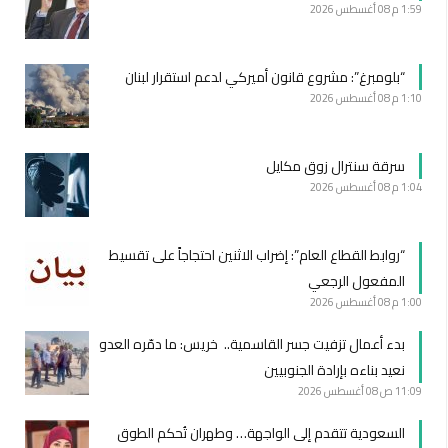
1:59 م
08 أغسطس 2026
“بلومبرغ”: مشروع قانون أميركي لدعم استقرار لبنان
1:10 م
08 أغسطس 2026
سرقة سنترال زوق مكايل
1:04 م
08 أغسطس 2026
“روابط القطاع العام”: إضراب الاثنين احتجاجاً على تقسيط
المفعول الرجعي
1:00 م
08 أغسطس 2026
بدء أعمال تزفيت جسر القاسمية.. خريس: ما دمّره العدو
نعيد بناءه بإرادة الجنوبيين
11:09 ص
08 أغسطس 2026
السعودية تتقدم إلى الواجهة… وطهران تُحكم الطوق