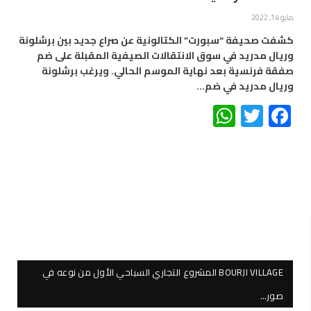
مايو 14, 2022
كشفت صحيفة “سبورت” الكتالونية عن صراع جديد بين برشلونة
وريال مدريد في سوق الانتقالات الصيفية المقبلة على ضم
صفقة فرنسية بعد نهاية الموسم الحالي. ويرغب برشلونة
وريال مدريد في ضم…
WhatsApp
Twitter
Facebook
BOURJI VILLAGE المشروع التجاري السياحي الأول من نوعه في
صور…