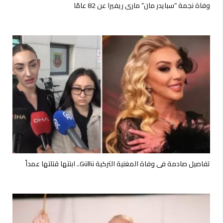
وفاة نجمة “سبايدر مان” ماري ريفيرا عن 82 عامًا
تفاصيل صادمة في وفاة المغنية التركية Güllü.. ابنتها قتلتها عمداً