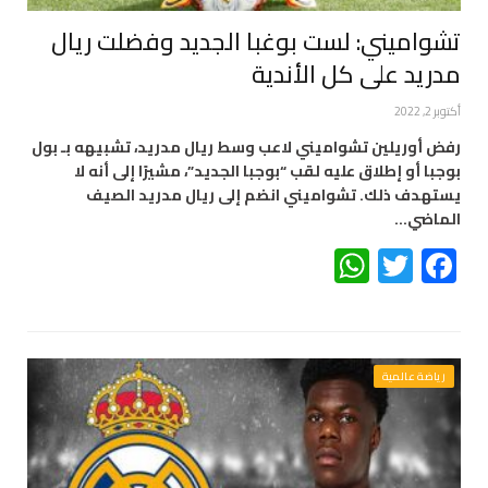
تشواميني: لست بوغبا الجديد وفضلت ريال
مدريد على كل الأندية
أكتوبر 2, 2022
رفض أوريلين تشواميني لاعب وسط ريال مدريد، تشبيهه بـ بول
بوجبا أو إطلاق عليه لقب “بوجبا الجديد”، مشيرًا إلى أنه لا
يستهدف ذلك. تشواميني انضم إلى ريال مدريد الصيف
الماضي…
WhatsApp
Twitter
Facebook
رياضة عالمية