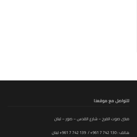
للتواصل مع موقعنا
مبنى صوت الفرح – شارع القدس – صور – لبنان
هاتف : 130 742 7 961+ / 139 742 7 961+ لبنان