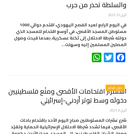
والسلطة تحذر من حرب
أبريل 10, 2023
في اليوم الرابع لعيد الفصح اليهودي، اقتحم حوالي 1000
مستوطن المسجد الأقصى، في أوسع اقتحام للمسجد الذي
حولته شرطة الاحتلال إلى ثكنة عسكرية، بعدما قيدت وصول
المصلين المسلمين إليه وسهلت…
WhatsApp
Twitter
Facebook
حول العالم
استمرار اقتحامات الأقصى ومنْع فلسطينيين
دخولَه وسط توتر أردني-إسرائيلي
أبريل 9, 2023
شرع عشرات المستوطنين صباح اليوم الأحد باقتحام باحات
الأقصى، فيما تشدد شرطة الاحتلال الإسرائيلية الحماية وتقيّد
وصول الشبان الفلسطينيين إلى المسجد. وحذر الأردن حكومة