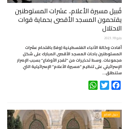
قُبيل مسيرة الأعلام.. عشرات المستوطنين
يقتحمون المسجد الأقصى بحماية قوات
الاحتلال
مايو 18, 2023
أفادت وكالة الأنباء الفلسطينية (وفا) باقتحام عشرات
المستوطنين باحات المسجد الأقصى المبارك على شكل
مجموعات. وسط تحذيرات من “تفجر الأوضاع” بسبب الإصرار
الإسرائيلي على تنظيم “مسيرة الأعلام” الإسرائيلية التي
ستنطلق…
WhatsApp
Twitter
Facebook
حول العالم