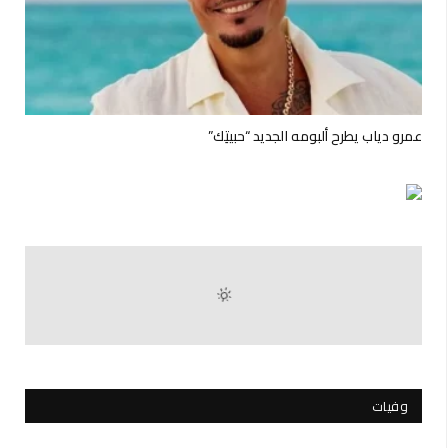
“بياف” يكرّم وديع الصافي
عمرو دياب يطرح ألبومه الجديد “حبيتِك”