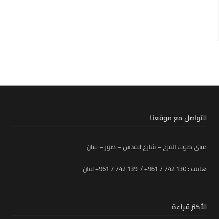
دعوة لإحياء اسبوع المرحوم د. أحمد عز الدين في
العباسية
يوليو 23, 2026
دعوة لإحياء ثالث المرحوم خليل دبوق في دير
عامص (قائمقام بنت جبيل سابقاً)
يوليو 19, 2026
BOURJI VILLAGE المشروع التجاري السياحي الأول من نوعه في
صور…