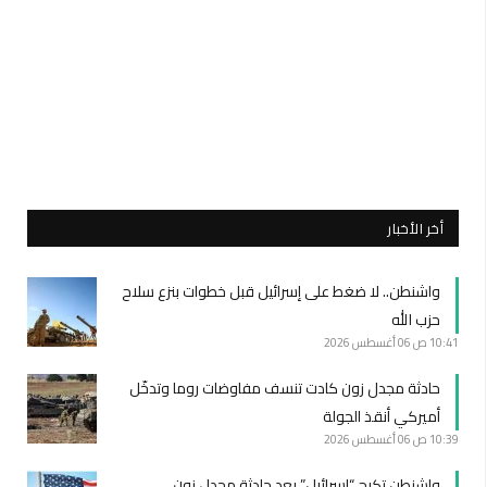
أخر الأخبار
واشنطن.. لا ضغط على إسرائيل قبل خطوات بنزع سلاح
حزب الله
10:41 ص
06 أغسطس 2026
حادثة مجدل زون كادت تنسف مفاوضات روما وتدخّل
أميركي أنقذ الجولة
10:39 ص
06 أغسطس 2026
واشنطن تكبح “إسرائيل” بعد حادثة مجدل زون