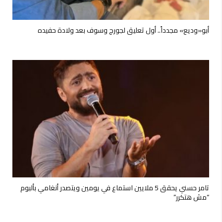
بورصة
أبو«وديع» مجدداً.. أول تعليق لجورج وسوف بعد ولادة حفيده