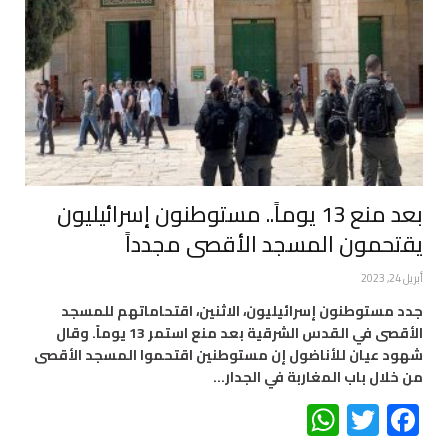
بعد منع 13 يوماً.. مستوطنون إسرائيليون
يقتحمون المسجد الأقصى مجدداً
أبريل 24, 2023
جدد مستوطنون إسرائيليون، الاثنين، اقتحاماتهم للمسجد
الأقصى في القدس الشرقية بعد منع استمر 13 يوماً. وقال
شهود عيان للأناضول إن مستوطنين اقتحموا المسجد الأقصى
من خلال باب المغاربة في الجدار…
WhatsApp
Twitter
Facebook