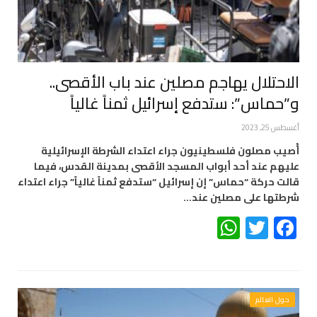
الاحتلال يهاجم مصلين عند باب الأقصى..
و”حماس”: ستدفع إسرائيل ثمناً غالياً
أغسطس 25, 2023
أُصيب مصلون فلسطينيون جراء اعتداء الشرطة الإسرائيلية
عليهم عند أحد أبواب المسجد الأقصى بمدينة القدس، فيما
قالت حركة “حماس” إن إسرائيل “ستدفع ثمناً غالياً” جراء اعتداء
شرطتها على مصلين عند…
WhatsApp
Twitter
Facebook
حول العالم