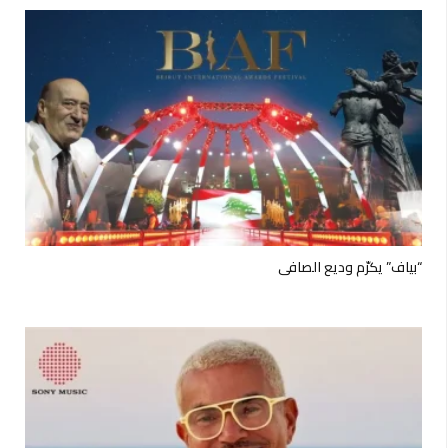
تامر حسني يحقق 5 ملايين استماع في يومين ويتصدر أنغامي بألبوم
“مش هتكرر”