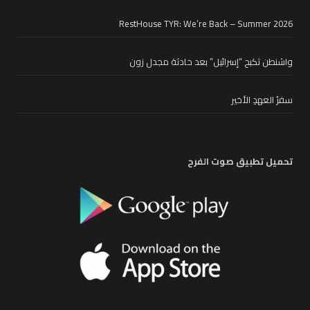
للتواصل مع موقعنا
مبنى صوت الفرح – شارع القدس – صور – لبنان
هاتف : 130 742 7 961+ / 139 742 7 961+ لبنان