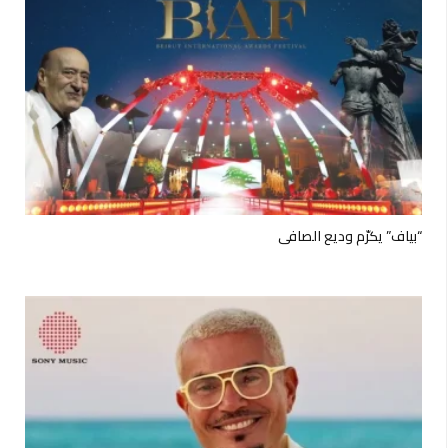
“بياف” يكرّم وديع الصافي