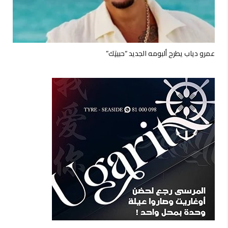
عمرو دياب يطرح ألبومه الجديد “حبيتِك”