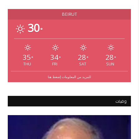
BEIRUT
30
°
35
34
28
28
°
°
°
°
THU
FRI
SAT
SUN
للمزيد من المعلومات إضغط هنا
وفيات