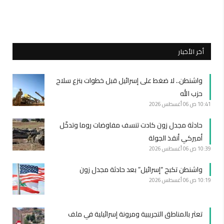
أخر الأخبار
واشنطن.. لا ضغط على إسرائيل قبل خطوات بنزع سلاح
حزب الله
10:41 ص
06 أغسطس 2026
حادثة مجدل زون كادت تنسف مفاوضات روما وتدخّل
أميركي أنقذ الجولة
10:39 ص
06 أغسطس 2026
واشنطن تكبح “إسرائيل” بعد حادثة مجدل زون
10:19 ص
06 أغسطس 2026
تعثر بالمناطق التجريبية ومرونة إسرائيلية في ملف