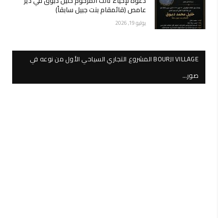
دعوة لإحياء ثالث المرحوم خليل دبوق في دير
عامص (قائمقام بنت جبيل سابقاً)
يوليو 19, 2026
BOURJI VILLAGE المشروع التجاري السياحي الأول من نوعه في
صور…