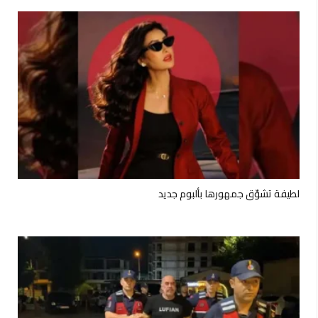
لطيفة تشوّق جمهورها بألبوم جديد