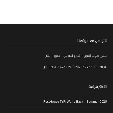
للتواصل مع موقعنا
مبنى صوت الفرح – شارع القدس – صور – لبنان
هاتف : 130 742 7 961+ / 139 742 7 961+ لبنان
الأكثر قراءة
RestHouse TYR: We’re Back – Summer 2026