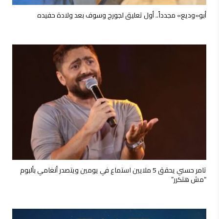
أبو«وديع» مجدداً.. أول تعليق لجورج وسوف بعد ولادة حفيده
تامر حسني يحقق 5 ملايين استماع في يومين ويتصدر أنغامي بألبوم
“مش هتكرر”